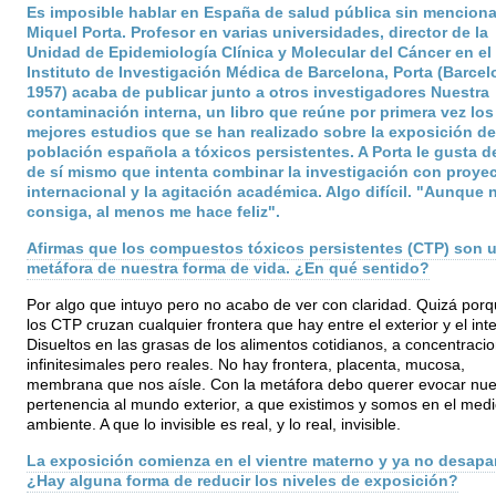
Es imposible hablar en España de salud pública sin menciona
Miquel Porta. Profesor en varias universidades, director de la
Unidad de Epidemiología Clínica y Molecular del Cáncer en el
Instituto de Investigación Médica de Barcelona, Porta (Barcel
1957) acaba de publicar junto a otros investigadores Nuestra
contaminación interna, un libro que reúne por primera vez los
mejores estudios que se han realizado sobre la exposición de
población española a tóxicos persistentes. A Porta le gusta de
de sí mismo que intenta combinar la investigación con proye
internacional y la agitación académica. Algo difícil. "Aunque 
consiga, al menos me hace feliz".
Afirmas que los compuestos tóxicos persistentes (CTP) son 
metáfora de nuestra forma de vida. ¿En qué sentido?
Por algo que intuyo pero no acabo de ver con claridad. Quizá por
los CTP cruzan cualquier frontera que hay entre el exterior y el inte
Disueltos en las grasas de los alimentos cotidianos, a concentraci
infinitesimales pero reales. No hay frontera, placenta, mucosa,
membrana que nos aísle. Con la metáfora debo querer evocar nue
pertenencia al mundo exterior, a que existimos y somos en el medi
ambiente. A que lo invisible es real, y lo real, invisible.
La exposición comienza en el vientre materno y ya no desapa
¿Hay alguna forma de reducir los niveles de exposición?