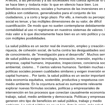
A veces, a las personas y a las sociedades nos cuesta apreciar lo 
se hace bien y -todavía más- lo que en silencio hace bien. Los
beneficios económicos, sociales y humanos de las inversiones en 
pública son cotidianos, generalizados para el conjunto de los
ciudadanos, y a corto y largo plazo. Por ello, a menudo su percepc
social es tenue; y las múltiples dimensiones de su valor, de difícil
cuantificación. De modo que no suelen contemplarse debidamente 
contabilidad al uso ni registrarse en nuestros sistemas de valores.
más valor a lo que discretamente hace bien es un reto político y cul
con múltiples posibilidades.
La salud pública es un sector real de inversión, empleo y creación
riqueza, de cohesión social, de lucha contra las desigualdades soci
de conocimiento, de "investigación para el desarrollo". Muchos serv
de salud pública exigen tecnología, innovación, inversión, espíritu 
empresa, capital humano, impuestos, inspecciones, conciencia soci
ambiental, civismo... Y ciertos valores humanos. También muchas 
políticas sociales poseen cualidades similares y exigen inversión e
capital humano... Por tanto, la salud pública es un sector importan
toda economía equitativa, sostenible, productiva y respetuosa con 
medio ambiente. En la coyuntura actual es sumamente relevante
explorar nuevas fórmulas sociales, políticas y empresariales de
intervención en los procesos que conectan causalmente economía
trabajo, salud, medio ambiente y democracia. Políticas y empresa
generen otro tipo de beneficios en salud pública, trabajo y medio