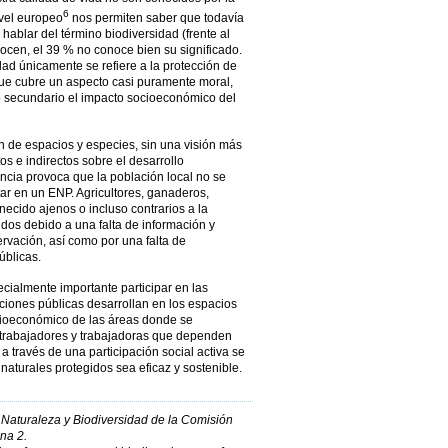
6
ivel europeo
nos permiten saber que todavía
ablar del término biodiversidad (frente al
ocen, el 39 % no conoce bien su significado.
dad únicamente se refiere a la protección de
ue cubre un aspecto casi puramente moral,
 secundario el impacto socioeconómico del
n de espacios y especies, sin una visión más
os e indirectos sobre el desarrollo
ncia provoca que la población local no se
tar en un ENP. Agricultores, ganaderos,
necido ajenos o incluso contrarios a la
idos debido a una falta de información y
rvación, así como por una falta de
úblicas.
cialmente importante participar en las
aciones públicas desarrollan en los espacios
ocioeconómico de las áreas donde se
s trabajadores y trabajadoras que dependen
 a través de una participación social activa se
 naturales protegidos sea eficaz y sostenible.
ón Naturaleza y Biodiversidad de la Comisión
na 2.