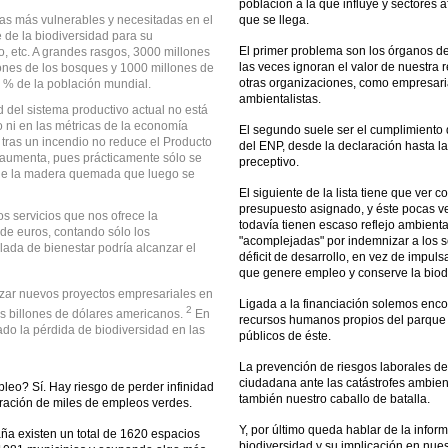
población a la que influye y sectores a
as más vulnerables y necesitadas en el
que se llega.
de la biodiversidad para su
El primer problema son los órganos de
o, etc. A grandes rasgos, 3000 millones
las veces ignoran el valor de nuestra 
lones de los bosques y 1000 millones de
otras organizaciones, como empresaria
 % de la población mundial.
ambientalistas.
d del sistema productivo actual no está
o ni en las métricas de la economía
El segundo suele ser el cumplimiento d
 tras un incendio no reduce el Producto
del ENP, desde la declaración hasta 
lo aumenta, pues prácticamente sólo se
preceptivo.
 de la madera quemada que luego se
El siguiente de la lista tiene que ver 
presupuesto asignado, y éste pocas ve
os servicios que nos ofrece la
todavía tienen escaso reflejo ambient
de euros, contando sólo los
"acomplejadas" por indemnizar a los 
lada de bienestar podría alcanzar el
déficit de desarrollo, en vez de impul
que genere empleo y conserve la biod
izar nuevos proyectos empresariales en
Ligada a la financiación solemos enc
2
is billones de dólares americanos.
En
recursos humanos propios del parque y 
ado la pérdida de biodiversidad en las
públicos de éste.
La prevención de riesgos laborales de 
ciudadana ante las catástrofes ambien
pleo? Sí. Hay riesgo de perder infinidad
también nuestro caballo de batalla.
eración de miles de empleos verdes.
Y, por último queda hablar de la infor
a existen un total de 1620 espacios
biodiversidad y su implicación en nues