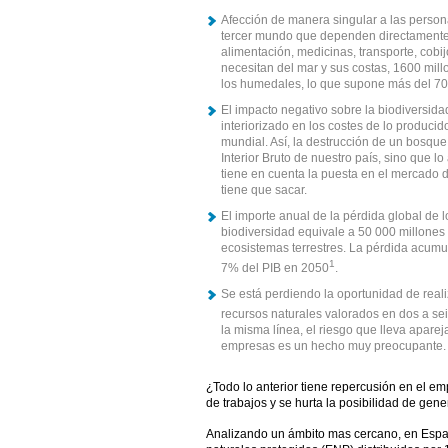
Afección de manera singular a las person
tercer mundo que dependen directamente 
alimentación, medicinas, transporte, cobij
necesitan del mar y sus costas, 1600 mil
los humedales, lo que supone más del 70
El impacto negativo sobre la biodiversida
interiorizado en los costes de lo producid
mundial. Así, la destrucción de un bosque
Interior Bruto de nuestro país, sino que 
tiene en cuenta la puesta en el mercado
tiene que sacar.
El importe anual de la pérdida global de l
biodiversidad equivale a 50 000 millones 
ecosistemas terrestres. La pérdida acumu
1
7% del PIB en 2050
.
Se está perdiendo la oportunidad de real
recursos naturales valorados en dos a se
la misma línea, el riesgo que lleva aparej
empresas es un hecho muy preocupante.
¿Todo lo anterior tiene repercusión en el em
de trabajos y se hurta la posibilidad de gen
Analizando un ámbito mas cercano, en Españ