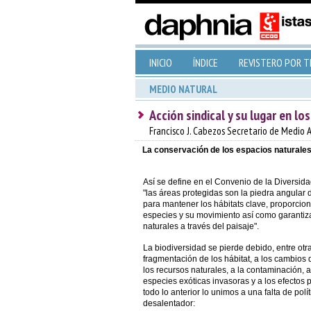
INICIO
ÍNDICE
REVISTERO POR 
MEDIO NATURAL
Acción sindical y su lugar en l
Francisco J. Cabezos Secretario de Medio
La conservación de los espacios naturales 
Así se define en el Convenio de la Diversid
"las áreas protegidas son la piedra angular 
para mantener los hábitats clave, proporciona
especies y su movimiento así como garantiz
naturales a través del paisaje".
La biodiversidad se pierde debido, entre otra
fragmentación de los hábitat, a los cambios 
los recursos naturales, a la contaminación, 
especies exóticas invasoras y a los efectos 
todo lo anterior lo unimos a una falta de polít
desalentador: