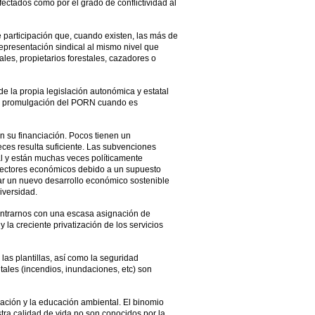
fectados como por el grado de conflictividad al
 participación que, cuando existen, las más de
representación sindical al mismo nivel que
les, propietarios forestales, cazadores o
e la propia legislación autonómica y estatal
la promulgación del PORN cuando es
con su financiación. Pocos tienen un
ces resulta suficiente. Las subvenciones
al y están muchas veces políticamente
sectores económicos debido a un supuesto
sar un nuevo desarrollo económico sostenible
iversidad.
ontrarnos con una escasa asignación de
la creciente privatización de los servicios
las plantillas, así como la seguridad
tales (incendios, inundaciones, etc) son
mación y la educación ambiental. El binomio
tra calidad de vida no son conocidos por la