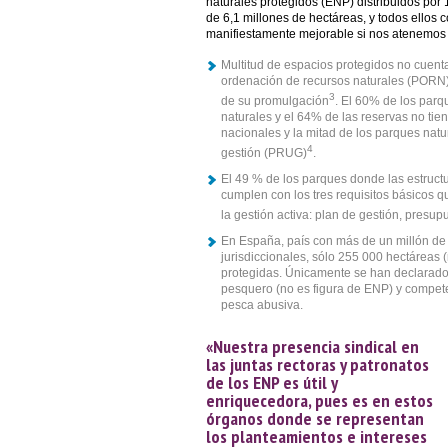
naturales protegidos (ENP) distribuidos po
de 6,1 millones de hectáreas, y todos ellos
manifiestamente mejorable si nos atenemos a
Multitud de espacios protegidos no cuent
ordenación de recursos naturales (PORN)
3
de su promulgación
. El 60% de los parq
naturales y el 64% de las reservas no ti
nacionales y la mitad de los parques natu
4
gestión (PRUG)
.
El 49 % de los parques donde las estructu
cumplen con los tres requisitos básico
la gestión activa: plan de gestión, presu
En España, país con más de un millón de
jurisdiccionales, sólo 255 000 hectáreas
protegidas. Únicamente se han declarado
pesquero (no es figura de ENP) y competen
pesca abusiva.
«Nuestra presencia sindical en
las juntas rectoras y patronatos
de los ENP es útil y
enriquecedora, pues es en estos
órganos donde se representan
los planteamientos e intereses