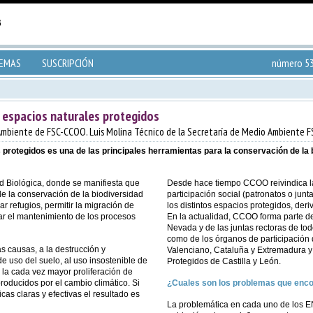
TEMAS
SUSCRIPCIÓN
número 53
os espacios naturales protegidos
 Ambiente de FSC-CCOO. Luis Molina Técnico de la Secretaría de Medio Ambiente
protegidos es una de las principales herramientas para la conservación de la 
ad Biológica, donde se manifiesta que
Desde hace tiempo CCOO reivindica la
de la conservación de la biodiversidad
participación social (patronatos o jun
r refugios, permitir la migración de
los distintos espacios protegidos, der
ar el mantenimiento de los procesos
En la actualidad, CCOO forma parte de
Nevada y de las juntas rectoras de to
como de los órganos de participación 
s causas, a la destrucción y
Valenciano, Cataluña y Extremadura y
de uso del suelo, al uso insostenible de
Protegidos de Castilla y León.
a la cada vez mayor proliferación de
producidos por el cambio climático. Si
¿Cuales son los problemas que enc
icas claras y efectivas el resultado es
La problemática en cada uno de los ENP