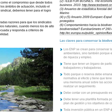
(2) TEEB FOR BUSINES. The economics 
como el compromiso que desde todos
business. 2010.
http://www.teebweb.or
los ámbitos de actuación, incluido el
(3) Anuarios de estadística forestal d
sindical, debemos tener para el logro
Marino
(4) y (5) Anuario 2009 Europarc-Españ
protegidos
adas razones para que los sindicatos
(6) Comportamientos hacia la biodive
ios naturales, cuando menos los de alto
biodiversidad? Eurobarómetro nº 290
ecuada y responda a criterios de
http://ec.europa.eu/public_opinion/fla
ilidad.
Las claves para conservar la biodiv
Los ENP se crean para conservar la
ambientales, sino también porque e
de riqueza y empleo.
Tiene que tener un órgano de parti
trabajadores y trabajadoras.
Todo parque o reserva debe emanar
normativa al efecto y tiene que tene
una memoria anual sobre las accion
realizar un seguimiento.
Debe contar con un presupuesto esp
Debe tener una plantilla formada p
plan de gestión y los objetivos de 
Toda inversión pública en un ENP d