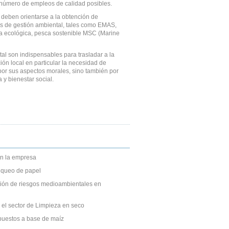
número de empleos de calidad posibles.
 deben orientarse a la obtención de
as de gestión ambiental, tales como EMAS,
tura ecológica, pesca sostenible MSC (Marine
al son indispensables para trasladar a la
ión local en particular la necesidad de
por sus aspectos morales, sino también por
y bienestar social.
n la empresa
anqueo de papel
ción de riesgos medioambientales en
 el sector de Limpieza en seco
puestos a base de maíz