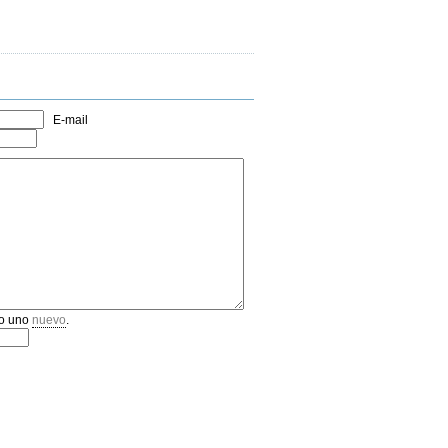
E-mail
o uno
nuevo
.