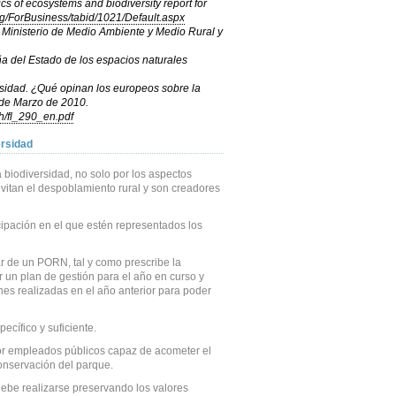
of ecosystems and biodiversity report for
g/ForBusiness/tabid/1021/Default.aspx
el Ministerio de Medio Ambiente y Medio Rural y
a del Estado de los espacios naturales
rsidad. ¿Qué opinan los europeos sobre la
 de Marzo de 2010.
sh/fl_290_en.pdf
ersidad
 biodiversidad, no solo por los aspectos
vitan el despoblamiento rural y son creadores
cipación en el que estén representados los
 de un PORN, tal y como prescribe la
r un plan de gestión para el año en curso y
es realizadas en el año anterior para poder
ecífico y suficiente.
or empleados públicos capaz de acometer el
conservación del parque.
ebe realizarse preservando los valores