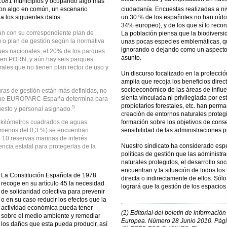
r 1081 municipios y ocupando algo más
 con algo en común, un escenario
ciudadanía. Encuestas realizadas a n
 los siguientes datos:
un 30 % de los españoles no han oído h
34% europeo), y de los que sí lo recon
an con su correspondiente plan de
La población piensa que la biodiversi
 o plan de gestión según la normativa
unas pocas especies emblemáticas, q
ignorando o dejando como un aspecto
ues nacionales, el 20% de los parques
asunto.
enen PORN, y aún hay seis parques
rales que no tienen plan rector de uso y
Un discurso focalizado en la protecció
amplia que recoja los beneficios direct
socioeconómico de las áreas de influe
ras de gestión están más definidas, no
sienta vinculada ni privilegiada por es
s que EUROPARC-España determina para
propietarios forestales, etc. han perma
5
puesto y personal asignado.
creación de entornos naturales proteg
 kilómetros cuadrados de aguas
formación sobre los objetivos de conse
 (menos del 0,3 %) se encuentran
sensibilidad de las administraciones p
 10 reservas marinas de interés
Nuestro sindicato ha considerado espe
cia estatal para protegerlas de la
políticas de gestión que las administr
naturales protegidos, el desarrollo s
encuentran y la situación de todos lo
La Constitución Española de 1978
directa o indirectamente de ellos. Sólo
recoge en su artículo 45 la necesidad
logrará que la gestión de los espacios
de solidaridad colectiva para prevenir
o en su caso reducir los efectos que la
actividad económica pueda tener
(1) Editorial del boletín de informaci
sobre el medio ambiente y remediar
Europea. Número 28 Junio 2010. Pági
los daños que esta pueda producir, así