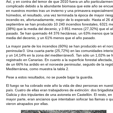
Así, y en contra del temor de que 2010 fuera un año particularmen
complicado debido a la abundante biomasa que este año se encue
en nuestros montes tras un invierno y una primavera especialment
húmedos, el resultado, una vez terminada la época de mayor ries
incendio es, afortunadamente, mejor de lo esperado. Hasta el 26 
septiembre se han producido 10 240 incendios forestales, 6321 m
(38%) que la media del decenio, y 3 851 menos (27,32%) que el a
pasado. Se han quemado 44 376 hectáreas, un 63% menos que l
media del decenio, y un 61% menos que el año pasado.
La mayor parte de los incendios (60%) se han producido en el nor
peninsular3. Una cuarta parte (25,72%) en las comunidades interio
y un 14,14% en la zona del mediterráneo5. Tan sólo un 1,02% se 
registrado en Canarias. En cuanto a la superficie forestal afectada
de un 66% ha ardido en el noroeste peninsular, seguido de la regi
Mediterránea, como muestra la tabla 2.
Pese a estos resultados, no se puede bajar la guardia.
El fuego se ha cobrado este año la vida de diez personas en nuest
país. Cuatro de ellas eran trabajadores de extinción: dos brigadist
Galicia y dos tripulantes de una avioneta en Castellón. El resto, en
mayor parte, eran ancianos que intentaban sofocar las llamas o q
vieron atrapados por ellas.