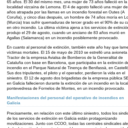
65 años. El 30 del mismo mes, una mujer de 73 años falleció en la
localidad vizcaína de Lemona. El 4 de agosto falleció una mujer de
años atrapada por las llamas en un incendio forestal en Outes (A
Coruña), y cinco días después, un hombre de 74 años moría en L
(Murcia) tras sufrir quemaduras de tercer grado en el 90% de su c
en otro incendio. La última víctima ajena a los servicios de extinció
produjo el 29 de agosto, cuando un anciano de 83 años murió en
Agallas (Salamanca) en un incendio posiblemente provocado.
En cuanto al personal de extinción, también este año hay que lam
víctimas mortales. El 15 de mayo de 2010 se estrelló una avioneta 
Tractor de la empresa Avialsa de Bomberos de la Generalitat de
Cataluña con base en Barcelona, que participaba en la extinción d
incendio en el Parque Natural de Tinença de Benifassà, en Castell
Sus dos tripulantes, el piloto y el operador, perdieron la vida en el
siniestro. El 12 de agosto dos brigadistas de la empresa pública 
en Galicia fallecieron durante la extinción de un incendio en la loca
pontevedresa de Fornelos de Montes, en un incendio provocado.
Manifestaciones del personal del operativo de incendios en
Galicia
Precisamente, en relación con este último siniestro, todos los sindi
de los servicios de extinción en Galicia están protagonizando
movilizaciones. Junto con CCOO, todas las centrales sindicales ale