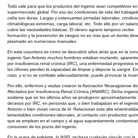
Todo vale para que los productos del ingenio sean competitivos en 
supermercado global. Por eso las condiciones de vida del trabajado
caña son duras. Largas y extenuantes jornadas laborales, condici
climatológicas extremas, carga laboral, etc. Todo ello por un salari
cubre las necesidades básicas. El obrero agrario tampoco recibe
formación y la prevención de riesgos no es más que un bonito des
plasmado en numerosos manuales.
En esta coyuntura es como se descubrió años atrás que en la zona
ingenio San Antonio muchos hombres estaban muriendo, aparent
por insuficiencia renal crónica (IRC), una enfermedad progresiva e
los riñones pierden la capacidad de limpiar y depurar la sangre. En
caso, y si no se combate adecuadamente, puede provocar la muer
Por ello, enfermos y viudas crearon la Asociación Nicaragüense de
Afectados por Insuficiencia Renal Crónica (ANAIRC). Dicha organi
sostiene que en los últimos años se produjeron aproximadamente 
decesos por IRC, en personas que, o bien trabajaban en el ingeni
Antonio o bien vivían cerca de él. Relacionan esta alta siniestralida
lamentables condiciones laborales, al contacto con productos quím
que se emplean en el campo y al agua supuestamente contamina
consumen de los pozos del ingenio.
En la acera de enfrente, la NSEL rechaza cualquier vínculo con la