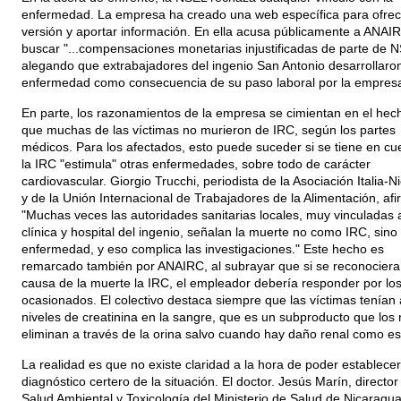
enfermedad. La empresa ha creado una web específica para ofrec
versión y aportar información. En ella acusa públicamente a ANAI
buscar "...compensaciones monetarias injustificadas de parte de 
alegando que extrabajadores del ingenio San Antonio desarrollaro
enfermedad como consecuencia de su paso laboral por la empresa
En parte, los razonamientos de la empresa se cimientan en el hec
que muchas de las víctimas no murieron de IRC, según los partes
médicos. Para los afectados, esto puede suceder si se tiene en cu
la IRC "estimula" otras enfermedades, sobre todo de carácter
cardiovascular. Giorgio Trucchi, periodista de la Asociación Italia-
y de la Unión Internacional de Trabajadores de la Alimentación, af
"Muchas veces las autoridades sanitarias locales, muy vinculadas a
clínica y hospital del ingenio, señalan la muerte no como IRC, sino 
enfermedad, y eso complica las investigaciones." Este hecho es
remarcado también por ANAIRC, al subrayar que si se reconocier
causa de la muerte la IRC, el empleador debería responder por lo
ocasionados. El colectivo destaca siempre que las víctimas tenían 
niveles de creatinina en la sangre, que es un subproducto que los 
eliminan a través de la orina salvo cuando hay daño renal como es
La realidad es que no existe claridad a la hora de poder establece
diagnóstico certero de la situación. El doctor. Jesús Marín, director
Salud Ambiental y Toxicología del Ministerio de Salud de Nicaragua