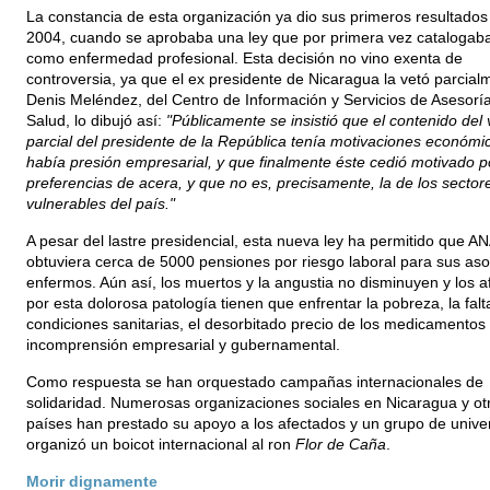
La constancia de esta organización ya dio sus primeros resultados
2004, cuando se aprobaba una ley que por primera vez catalogaba
como enfermedad profesional. Esta decisión no vino exenta de
controversia, ya que el ex presidente de Nicaragua la vetó parcial
Denis Meléndez, del Centro de Información y Servicios de Asesorí
Salud, lo dibujó así:
"Públicamente se insistió que el contenido del 
parcial del presidente de la República tenía motivaciones económi
había presión empresarial, y que finalmente éste cedió motivado p
preferencias de acera, y que no es, precisamente, la de los secto
vulnerables del país."
A pesar del lastre presidencial, esta nueva ley ha permitido que A
obtuviera cerca de 5000 pensiones por riesgo laboral para sus as
enfermos. Aún así, los muertos y la angustia no disminuyen y los 
por esta dolorosa patología tienen que enfrentar la pobreza, la falt
condiciones sanitarias, el desorbitado precio de los medicamentos 
incomprensión empresarial y gubernamental.
Como respuesta se han orquestado campañas internacionales de
solidaridad. Numerosas organizaciones sociales en Nicaragua y ot
países han prestado su apoyo a los afectados y un grupo de univer
organizó un boicot internacional al ron
Flor de Caña
.
Morir dignamente