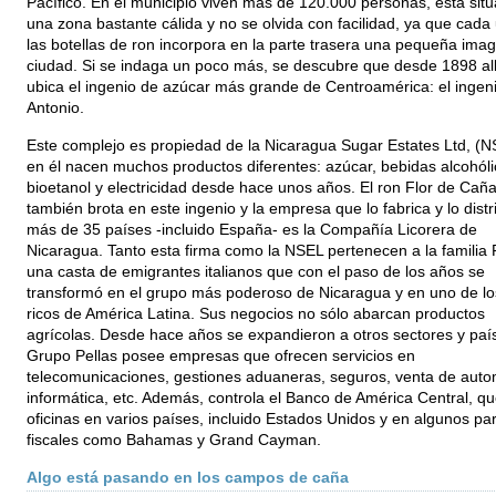
Pacífico. En el municipio viven más de 120.000 personas, está sit
una zona bastante cálida y no se olvida con facilidad, ya que cada
las botellas de ron incorpora en la parte trasera una pequeña imag
ciudad. Si se indaga un poco más, se descubre que desde 1898 all
ubica el ingenio de azúcar más grande de Centroamérica: el ingen
Antonio.
Este complejo es propiedad de la Nicaragua Sugar Estates Ltd, (N
en él nacen muchos productos diferentes: azúcar, bebidas alcohóli
bioetanol y electricidad desde hace unos años. El ron Flor de Cañ
también brota en este ingenio y la empresa que lo fabrica y lo dist
más de 35 países -incluido España- es la Compañía Licorera de
Nicaragua. Tanto esta firma como la NSEL pertenecen a la familia P
una casta de emigrantes italianos que con el paso de los años se
transformó en el grupo más poderoso de Nicaragua y en uno de l
ricos de América Latina. Sus negocios no sólo abarcan productos
agrícolas. Desde hace años se expandieron a otros sectores y país
Grupo Pellas posee empresas que ofrecen servicios en
telecomunicaciones, gestiones aduaneras, seguros, venta de auto
informática, etc. Además, controla el Banco de América Central, qu
oficinas en varios países, incluido Estados Unidos y en algunos pa
fiscales como Bahamas y Grand Cayman.
Algo está pasando en los campos de caña