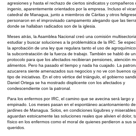
agresiones y hasta el rechazo de ciertos sindicatos y compañeros 
ingenio, aparentemente orientados por la empresa. Incluso el vicar
catedral de Managua, junto a miembros de Cáritas y otros feligres
personaron en el improvisado campamento alegando que las tierr
donde se hallaban radicados son de la iglesia.
Meses atrás, la Asamblea Nacional creó una comisión multisectoria
estudiar y buscar soluciones a la problemática de la IRC. Se espec
la aprobación de una ley que regulara tanto el uso de agroquímic
la subcontratación de la fuerza de trabajo. También se habló de un
protocolo para que los afectados recibieran pensiones, atención m
alimentos. Pero ha pasado el tiempo y nada ha cuajado. La patron
azucarera siente amenazados sus negocios y no ve con buenos oj
tipo de iniciativas. En el otro vértice del triángulo, el gobierno sand
Daniel Ortega se ha mostrado displicente con los afectados y
condescendiente con la patronal.
Para los enfermos por IRC, el camino que se avecina será largo y
empinado. Los meses pasan en el espontáneo acantonamiento de 
jardines de Managua. Solos, en condiciones lúgubres y miserables
aguardan estoicamente las soluciones reales que alivien el dolor, t
físico en los enfermos como el moral de quienes perdieron a sus s
queridos.