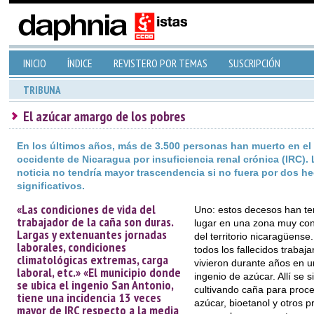
INICIO
ÍNDICE
REVISTERO POR TEMAS
SUSCRIPCIÓN
TRIBUNA
El azúcar amargo de los pobres
En los últimos años, más de 3.500 personas han muerto en el
occidente de Nicaragua por insuficiencia renal crónica (IRC). 
noticia no tendría mayor trascendencia si no fuera por dos h
significativos.
«Las condiciones de vida del
Uno: estos decesos han te
trabajador de la caña son duras.
lugar en una zona muy co
Largas y extenuantes jornadas
del territorio nicaragüense
laborales, condiciones
todos los fallecidos trabaja
climatológicas extremas, carga
vivieron durante años en 
laboral, etc.» «El municipio donde
ingenio de azúcar. Allí se s
se ubica el ingenio San Antonio,
cultivando caña para proce
tiene una incidencia 13 veces
azúcar, bioetanol y otros 
mayor de IRC respecto a la media