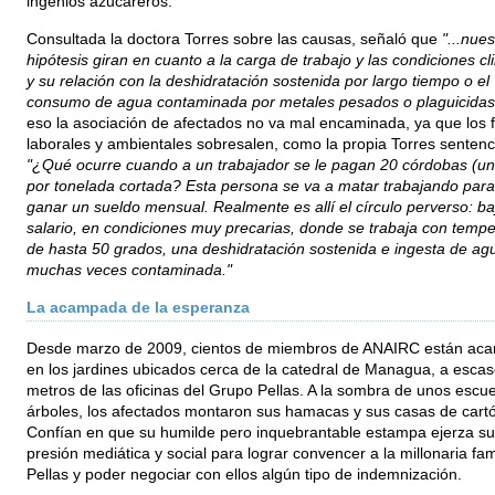
ingenios azucareros.
Consultada la doctora Torres sobre las causas, señaló que
"...nues
hipótesis giran en cuanto a la carga de trabajo y las condiciones cl
y su relación con la deshidratación sostenida por largo tiempo o el
consumo de agua contaminada por metales pesados o plaguicidas.
eso la asociación de afectados no va mal encaminada, ya que los 
laborales y ambientales sobresalen, como la propia Torres sentenc
"¿Qué ocurre cuando a un trabajador se le pagan 20 córdobas (un
por tonelada cortada? Esta persona se va a matar trabajando par
ganar un sueldo mensual. Realmente es allí el círculo perverso: ba
salario, en condiciones muy precarias, donde se trabaja con tempe
de hasta 50 grados, una deshidratación sostenida e ingesta de ag
muchas veces contaminada."
La acampada de la esperanza
Desde marzo de 2009, cientos de miembros de ANAIRC están ac
en los jardines ubicados cerca de la catedral de Managua, a esca
metros de las oficinas del Grupo Pellas. A la sombra de unos escu
árboles, los afectados montaron sus hamacas y sus casas de cart
Confían en que su humilde pero inquebrantable estampa ejerza suf
presión mediática y social para lograr convencer a la millonaria fam
Pellas y poder negociar con ellos algún tipo de indemnización.