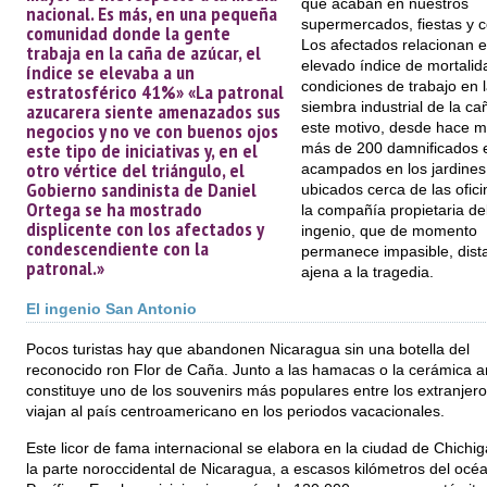
que acaban en nuestros
nacional. Es más, en una pequeña
supermercados, fiestas y 
comunidad donde la gente
Los afectados relacionan e
trabaja en la caña de azúcar, el
elevado índice de mortalid
índice se elevaba a un
condiciones de trabajo en 
estratosférico 41%» «La patronal
siembra industrial de la ca
azucarera siente amenazados sus
negocios y no ve con buenos ojos
este motivo, desde hace 
este tipo de iniciativas y, en el
más de 200 damnificados 
otro vértice del triángulo, el
acampados en los jardines
Gobierno sandinista de Daniel
ubicados cerca de las ofic
Ortega se ha mostrado
la compañía propietaria de
displicente con los afectados y
ingenio, que de momento
condescendiente con la
permanece impasible, dist
patronal.»
ajena a la tragedia.
El ingenio San Antonio
Pocos turistas hay que abandonen Nicaragua sin una botella del
reconocido ron Flor de Caña. Junto a las hamacas o la cerámica a
constituye uno de los souvenirs más populares entre los extranjer
viajan al país centroamericano en los periodos vacacionales.
Este licor de fama internacional se elabora en la ciudad de Chichig
la parte noroccidental de Nicaragua, a escasos kilómetros del océ