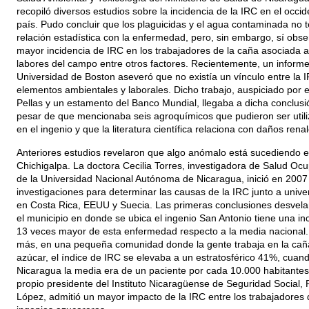
recopiló diversos estudios sobre la incidencia de la IRC en el occid
país. Pudo concluir que los plaguicidas y el agua contaminada no 
relación estadística con la enfermedad, pero, sin embargo, sí obs
mayor incidencia de IRC en los trabajadores de la caña asociada a
labores del campo entre otros factores. Recientemente, un informe
Universidad de Boston aseveró que no existía un vínculo entre la I
elementos ambientales y laborales. Dicho trabajo, auspiciado por 
Pellas y un estamento del Banco Mundial, llegaba a dicha conclusi
pesar de que mencionaba seis agroquímicos que pudieron ser util
en el ingenio y que la literatura científica relaciona con daños renal
Anteriores estudios revelaron que algo anómalo está sucediendo 
Chichigalpa. La doctora Cecilia Torres, investigadora de Salud Oc
de la Universidad Nacional Autónoma de Nicaragua, inició en 2007
investigaciones para determinar las causas de la IRC junto a univ
en Costa Rica, EEUU y Suecia. Las primeras conclusiones desvel
el municipio en donde se ubica el ingenio San Antonio tiene una in
13 veces mayor de esta enfermedad respecto a la media nacional.
más, en una pequeña comunidad donde la gente trabaja en la cañ
azúcar, el índice de IRC se elevaba a un estratosférico 41%, cuan
Nicaragua la media era de un paciente por cada 10.000 habitantes.
propio presidente del Instituto Nicaragüense de Seguridad Social,
López, admitió un mayor impacto de la IRC entre los trabajadores 