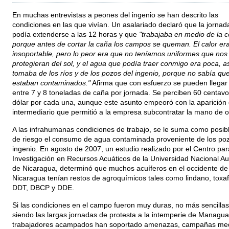
En muchas entrevistas a peones del ingenio se han descrito las
condiciones en las que vivían. Un asalariado declaró que la jornada
podía extenderse a las 12 horas y que
"trabajaba en medio de la c
porque antes de cortar la caña los campos se queman. El calor er
insoportable, pero lo peor era que no teníamos uniformes que nos
protegieran del sol, y el agua que podía traer conmigo era poca, a
tomaba de los ríos y de los pozos del ingenio, porque no sabía qu
estaban contaminados."
Afirma que con esfuerzo se pueden llegar 
entre 7 y 8 toneladas de caña por jornada. Se perciben 60 centav
dólar por cada una, aunque este asunto empeoró con la aparición 
intermediario que permitió a la empresa subcontratar la mano de o
A las infrahumanas condiciones de trabajo, se le suma como posibl
de riesgo el consumo de agua contaminada proveniente de los poz
ingenio. En agosto de 2007, un estudio realizado por el Centro par
Investigación en Recursos Acuáticos de la Universidad Nacional 
de Nicaragua, determinó que muchos acuíferos en el occidente de
Nicaragua tenían restos de agroquímicos tales como lindano, toxa
DDT, DBCP y DDE.
Si las condiciones en el campo fueron muy duras, no más sencillas
siendo las largas jornadas de protesta a la intemperie de Managua
trabajadores acampados han soportado amenazas, campañas medi