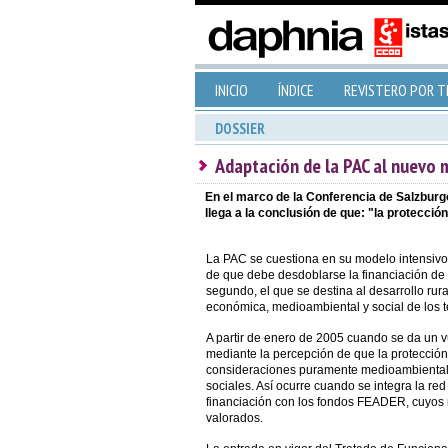
INICIO
ÍNDICE
REVISTERO POR 
DOSSIER
Adaptación de la PAC al nuevo
En el marco de la Conferencia de Salzburgo,
llega a la conclusión de que: "la protecci
La PAC se cuestiona en su modelo intensivo y
de que debe desdoblarse la financiación de 
segundo, el que se destina al desarrollo rural
económica, medioambiental y social de los te
A partir de enero de 2005 cuando se da un vue
mediante la percepción de que la protección
consideraciones puramente medioambientale
sociales. Así ocurre cuando se integra la red
financiación con los fondos FEADER, cuyos 
valorados.