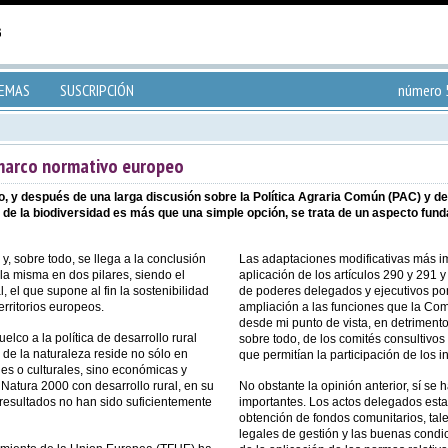
TEMAS
SUSCRIPCIÓN
número 5
 marco normativo europeo
 y después de una larga discusión sobre la Política Agraria Común (PAC) y del d
ón de la biodiversidad es más que una simple opción, se trata de un aspecto fund
, sobre todo, se llega a la conclusión
Las adaptaciones modificativas más im
la misma en dos pilares, siendo el
aplicación de los artículos 290 y 291 
, el que supone al fin la sostenibilidad
de poderes delegados y ejecutivos por
rritorios europeos.
ampliación a las funciones que la Com
desde mi punto de vista, en detriment
lco a la política de desarrollo rural
sobre todo, de los comités consultivos
 de la naturaleza reside no sólo en
que permitían la participación de los 
s o culturales, sino económicas y
 Natura 2000 con desarrollo rural, en su
No obstante la opinión anterior, sí se
resultados no han sido suficientemente
importantes. Los actos delegados esta
obtención de fondos comunitarios, tale
legales de gestión y las buenas cond