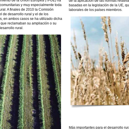
amiento de la Union Europea (TFUE) ha
de la aplicación de las normas relativa
s comunitarias y muy especialmente toda
basadas en la legislación de la UE, q
ural. A finales de 2010 la Comisión
laborales de los países miembros.
 de desarrollo rural y el de los
es, en ambos casos se ha utilizado dicha
 que reclamaban su ampliación o su
sarrollo rural.
Más importantes para el desarrollo rur