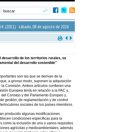
4 (2011) sábado, 08 de agosto de 2026
esarrollo de los territorios rurales, se
amental del desarrollo sostenible"
portantes son las que se derivan de la
y que, a grosso modo, suponen la adquisición
 la Comisión. Ambos artículos confieren una
isión Europea tenía en relación a la PAC y,
o del Consejo y del Parlamento Europeo y,
 de gestión, de reglamentación y de control
interlocutores sociales de los países miembros.
 han producido algunas modificaciones
blecen condiciones específicas para la
s como la inclusión de uno o varios requisitos
iciones agrícolas y medioambientales, además