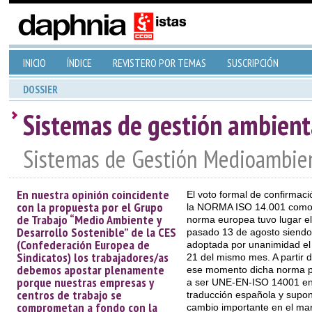
INICIO
ÍNDICE
REVISTERO POR TEMAS
SUSCRIPCIÓN
DOSSIER
Sistemas de gestión ambient
Sistemas de Gestión Medioambien
En nuestra opinión coincidente
El voto formal de confirmaci
con la propuesta por el Grupo
la NORMA ISO 14.001 com
de Trabajo “Medio Ambiente y
norma europea tuvo lugar el
Desarrollo Sostenible” de la CES
pasado 13 de agosto siendo
(Confederación Europea de
adoptada por unanimidad el
Sindicatos) los trabajadores/as
21 del mismo mes. A partir 
debemos apostar plenamente
ese momento dicha norma 
porque nuestras empresas y
a ser UNE-EN-ISO 14001 en
centros de trabajo se
traducción española y supo
comprometan a fondo con la
cambio importante en el ma