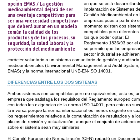
opción EMAS / La gestión
en que se está desarrolland
medioambiental dejará de ser
implantación de Sistemas d
una «ventaja competitiva» para
Gestión Medioambiental en 
ser una «necesidad competitiva»
empresas pues,a partir de e
que deberá aunar en un modelo
momento existen dos siste
común la calidad de los
compatibles pero diferentes
productos y de los procesos, su
los que poder optar: El
seguridad, la salud laboral y la
Reglamento 1836/93 por el 
protección del medioambiente
se permite que las empresas
sector industrial se adhiera
carácter voluntario a un sistema comunitario de gestión y auditoría
medioambientales (Environmental Management and Audit System,
EMAS) y la norma internacional UNE-EN-ISO 14001.
DIFERENCIAS ENTRE LOS DOS SISTEMAS
Ambos sistemas son compatibles pero no equivalentes, esto es, u
empresa que satisfaga los requisitos del Reglamento europeo cum
con todas las exigencias de la norma ISO 14001, pero esto no suc
la inversa porque la norma internacional es menos exigente en cu
los requerimientos relativos a la comunicación de resultados y a lo
plazos de revisión y actualización, aunque el conjunto de actuacio
sobre el sistema sean muy similares.
El Comité Europeo de Normalización (CEN) redactó un Documento