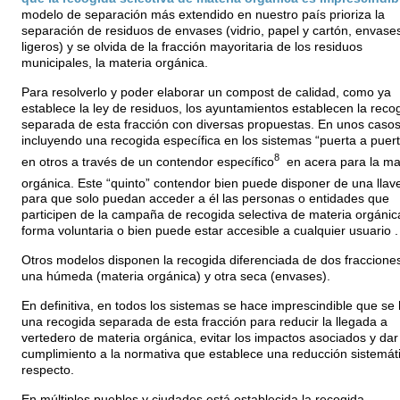
modelo de separación más extendido en nuestro país prioriza la
separación de residuos de envases (vidrio, papel y cartón, envase
ligeros) y se olvida de la fracción mayoritaria de los residuos
municipales, la materia orgánica.
Para resolverlo y poder elaborar un compost de calidad, como ya
establece la ley de residuos, los ayuntamientos establecen la reco
separada de esta fracción con diversas propuestas. En unos caso
incluyendo una recogida específica en los sistemas “puerta a puert
8
en otros a través de un contendor específico
en acera para la ma
orgánica. Este “quinto” contendor bien puede disponer de una llav
para que solo puedan acceder a él las personas o entidades que
participen de la campaña de recogida selectiva de materia orgánic
forma voluntaria o bien puede estar accesible a cualquier usuario .
Otros modelos disponen la recogida diferenciada de dos fracciones
una húmeda (materia orgánica) y otra seca (envases).
En definitiva, en todos los sistemas se hace imprescindible que se
una recogida separada de esta fracción para reducir la llegada a
vertedero de materia orgánica, evitar los impactos asociados y dar
cumplimiento a la normativa que establece una reducción sistemáti
respecto.
En múltiples pueblos y ciudades está establecida la recogida