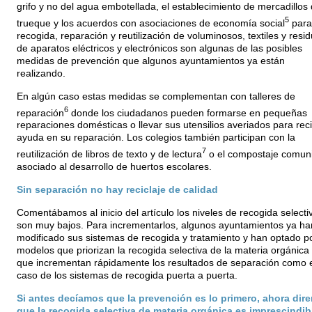
grifo y no del agua embotellada, el establecimiento de mercadillos
5
trueque y los acuerdos con asociaciones de economía social
para
recogida, reparación y reutilización de voluminosos, textiles y resi
de aparatos eléctricos y electrónicos son algunas de las posibles
medidas de prevención que algunos ayuntamientos ya están
realizando.
En algún caso estas medidas se complementan con talleres de
6
reparación
donde los ciudadanos pueden formarse en pequeñas
reparaciones domésticas o llevar sus utensilios averiados para reci
ayuda en su reparación. Los colegios también participan con la
7
reutilización de libros de texto y de lectura
o el compostaje comuni
asociado al desarrollo de huertos escolares.
Sin separación no hay reciclaje de calidad
Comentábamos al inicio del artículo los niveles de recogida selecti
son muy bajos. Para incrementarlos, algunos ayuntamientos ya ha
modificado sus sistemas de recogida y tratamiento y han optado p
modelos que priorizan la recogida selectiva de la materia orgánica
que incrementan rápidamente los resultados de separación como e
caso de los sistemas de recogida puerta a puerta.
Si antes decíamos que la prevención es lo primero, ahora dir
que la recogida selectiva de materia orgánica es imprescindib