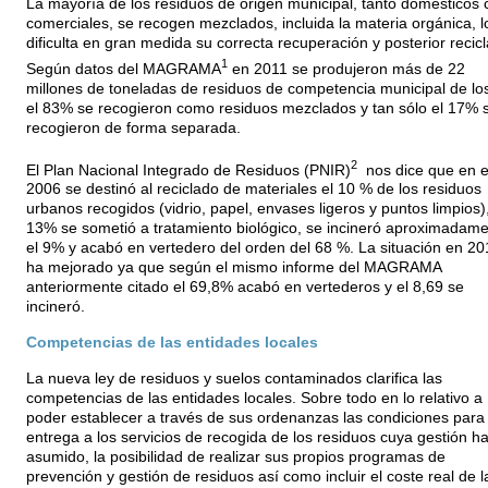
La mayoría de los residuos de origen municipal, tanto domésticos
comerciales, se recogen mezclados, incluida la materia orgánica, l
dificulta en gran medida su correcta recuperación y posterior recicl
1
Según datos del MAGRAMA
en 2011 se produjeron más de 22
millones de toneladas de residuos de competencia municipal de lo
el 83% se recogieron como residuos mezclados y tan sólo el 17% 
recogieron de forma separada.
2
El Plan Nacional Integrado de Residuos (PNIR)
nos dice que en e
2006 se destinó al reciclado de materiales el 10 % de los residuos
urbanos recogidos (vidrio, papel, envases ligeros y puntos limpios),
13% se sometió a tratamiento biológico, se incineró aproximadam
el 9% y acabó en vertedero del orden del 68 %. La situación en 20
ha mejorado ya que según el mismo informe del MAGRAMA
anteriormente citado el 69,8% acabó en vertederos y el 8,69 se
incineró.
Competencias de las entidades locales
La nueva ley de residuos y suelos contaminados clarifica las
competencias de las entidades locales. Sobre todo en lo relativo a
poder establecer a través de sus ordenanzas las condiciones para 
entrega a los servicios de recogida de los residuos cuya gestión h
asumido, la posibilidad de realizar sus propios programas de
prevención y gestión de residuos así como incluir el coste real de l