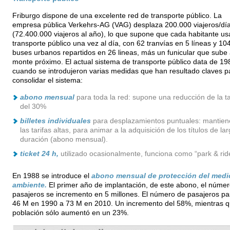
Friburgo dispone de una excelente red de transporte público. La
empresa pública Verkehrs-AG (VAG) desplaza 200.000 viajeros/dí
(72.400.000 viajeros al año), lo que supone que cada habitante us
transporte público una vez al día, con 62 tranvías en 5 líneas y 10
buses urbanos repartidos en 26 lineas, más un funicular que sube
monte próximo. El actual sistema de transporte público data de 19
cuando se introdujeron varias medidas que han resultado claves p
consolidar el sistema:
abono mensual
para toda la red: supone una reducción de la ta
del 30%
billetes individuales
para desplazamientos puntuales: mantien
las tarifas altas, para animar a la adquisición de los títulos de la
duración (abono mensual).
ticket 24 h,
utilizado ocasionalmente, funciona como “park & rid
En 1988 se introduce el
abono mensual de protección del medi
ambiente.
El primer año de implantación, de este abono, el núme
pasajeros se incremento en 5 millones. El número de pasajeros p
46 M en 1990 a 73 M en 2010. Un incremento del 58%, mientras q
población sólo aumentó en un 23%.