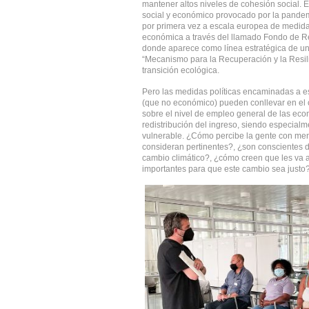
mantener altos niveles de cohesión social. En
social y económico provocado por la pande
por primera vez a escala europea de medid
económica a través del llamado Fondo de R
donde aparece como línea estratégica de un
“Mecanismo para la Recuperación y la Resilie
transición ecológica.
Pero las medidas políticas encaminadas a e
(que no económico) pueden conllevar en el c
sobre el nivel de empleo general de las econ
redistribución del ingreso, siendo especial
vulnerable. ¿Cómo percibe la gente con men
consideran pertinentes?, ¿son conscientes de
cambio climático?, ¿cómo creen que les va a
importantes para que este cambio sea justo