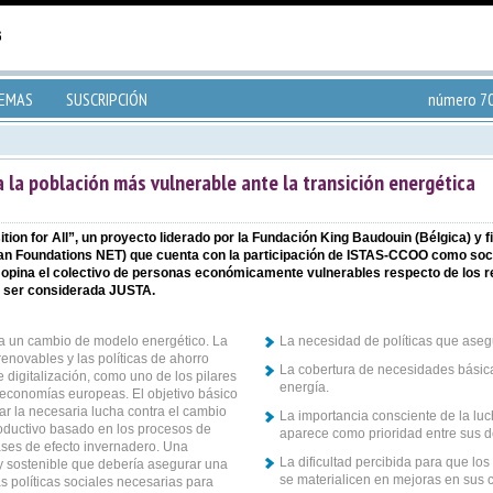
TEMAS
SUSCRIPCIÓN
número 70
 la población más vulnerable ante la transición energética
tion for All”, un proyecto liderado por la Fundación King Baudouin (Bélgica) y
n Foundations NET) que cuenta con la participación de ISTAS-CCOO como socio
ue opina el colectivo de personas económicamente vulnerables respecto de los re
a ser considerada JUSTA.
a un cambio de modelo energético. La
La necesidad de políticas que ase
renovables y las políticas de ahorro
La cobertura de necesidades básica
 digitalización, como uno de los pilares
energía.
s economías europeas. El objetivo básico
zar la necesaria lucha contra el cambio
La importancia consciente de la luch
oductivo basado en los procesos de
aparece como prioridad entre sus 
ases de efecto invernadero. Una
La dificultad percibida para que lo
 y sostenible que debería asegurar una
se materialicen en mejoras en sus 
s políticas sociales necesarias para