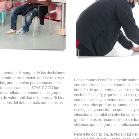
a quedado al margen de las decisiones
pretende precisamente darle voz a este
Las personas económicamente vulner
stas, pero también para conocer hasta
son conscientes de la importancia de c
 de estos cambios. ISTAS-CCOO fue
también de que pueden estar excluido
desarrollado de momento tres grupos
coche eléctrico”), y que en todo caso
ón de vulnerabilidad económica. Si bien
cambios conllevan menos empleo, nos
sultados del debate realizado en estos
de que ciertos productos aumenten su
ecológicos, y consideran que el mayor
situación ambiental sin olvidar las ne
gestión de estos recursos debe ser tr
sistemas que aseguren la participació
Para esta población, la frugalidad y el