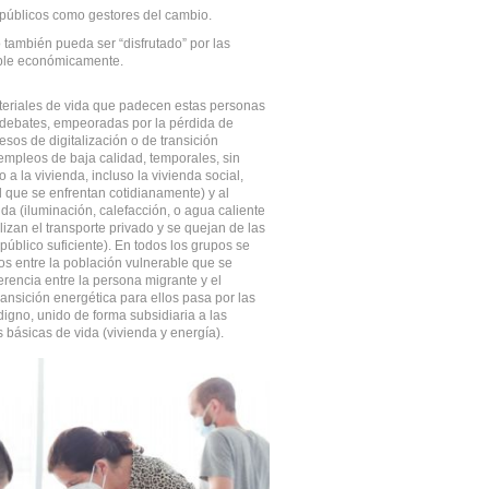
públicos como gestores del cambio.
 también pueda ser “disfrutado” por las
able económicamente.
teriales de vida que padecen estas personas
s debates, empeoradas por la pérdida de
sos de digitalización o de transición
mpleos de baja calidad, temporales, sin
o a la vivienda, incluso la vivienda social,
 que se enfrentan cotidianamente) y al
da (iluminación, calefacción, o agua caliente
ilizan el transporte privado y se quejan de las
público suficiente). En todos los grupos se
os entre la población vulnerable que se
iferencia entre la persona migrante y el
ransición energética para ellos pasa por las
igno, unido de forma subsidiaria a las
 básicas de vida (vivienda y energía).