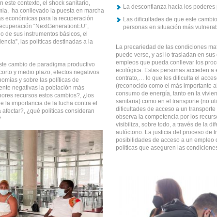
 este contexto, el shock sanitario,
La desconfianza hacia los poderes 
mia, ha conllevado la puesta en marcha
as económicas para la recuperación
Las dificultades de que este cambio
ecuperación “NextGenerationEU”,
personas en situación más vulner
o de sus instrumentos básicos, el
ncia”, las políticas destinadas a la
La precariedad de las condiciones ma
puede verse, y así lo trasladan en su
empleos que pueda conllevar los proce
ste cambio de paradigma productivo
ecológica. Estas personas acceden a e
orto y medio plazo, efectos negativos
contrato,… lo que les dificulta el acces
omías y sobre las políticas de
(reconocido como el más importante al
mente negativas la población más
consumo de energía, tanto en la vivien
ores recursos estos cambios?, ¿los
sanitaria) como en el transporte (no ut
 la importancia de la lucha contra el
dificultades de acceso a un transporte 
 afectar?, ¿qué políticas consideran
observa la competencia por los recurs
?
visibiliza, sobre todo, a través de la d
autóctono. La justicia del proceso de t
posibilidades de acceso a un empleo d
políticas que aseguren las condiciones