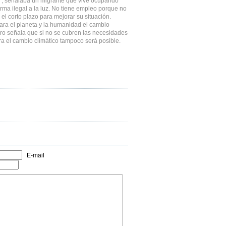
ir”, señalaba un migrante que vive ocupando
ma ilegal a la luz. No tiene empleo porque no
 el corto plazo para mejorar su situación.
ra el planeta y la humanidad el cambio
ero señala que si no se cubren las necesidades
ra el cambio climático tampoco será posible.
E-mail