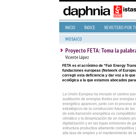
INICIO
ÍNDICE
REVISTERO POR 
MOSAICO
Proyecto FETA: Toma la palabra
Vicente López
FETA es el acrónimo de “Fair Energy Transi
fundaciones europeas (Network of Europea
corregir esta deficiencia y dar voz a lo q
ecológica a la que estamos abocados par
La Unión Europea ha iniciado el camino par
sustitución de energías fósiles por energías 
energético aparecen, junto con el proceso de
estratégicos de la construcción futura de la
de esta transición energética es compatibili
climático y la dinamización de un modelo pr
digitalización y en las bajas emisiones de g
estructura productiva altamente competitiva
alta tasa de empleo y el mantenimiento de la