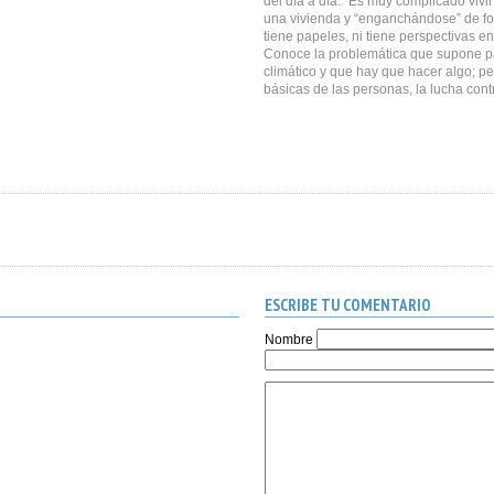
del día a día. “Es muy complicado viv
una vivienda y “enganchándose” de for
tiene papeles, ni tiene perspectivas en
Conoce la problemática que supone pa
climático y que hay que hacer algo; p
básicas de las personas, la lucha cont
ESCRIBE TU COMENTARIO
Nombre