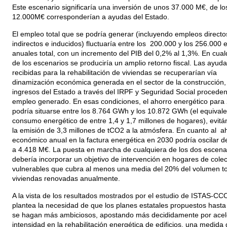
Este escenario significaría una inversión de unos 37.000 M€, de lo
12.000M€ corresponderían a ayudas del Estado.
El empleo total que se podría generar (incluyendo empleos directo
indirectos e inducidos) fluctuaría entre los 200.000 y los 256.000
anuales total, con un incremento del PIB del 0,2% al 1,3%. En cual
de los escenarios se produciría un amplio retorno fiscal. Las ayud
recibidas para la rehabilitación de viviendas se recuperarían vía
dinamización económica generada en el sector de la construcción,
ingresos del Estado a través del IRPF y Seguridad Social proceden
empleo generado. En esas condiciones, el ahorro energético para
podría situarse entre los 8.764 GWh y los 10.872 GWh (el equivale
consumo energético de entre 1,4 y 1,7 millones de hogares), evit
la emisión de 3,3 millones de tCO2 a la atmósfera. En cuanto al a
económico anual en la factura energética en 2030 podría oscilar d
a 4.418 M€. La puesta en marcha de cualquiera de los dos escena
debería incorporar un objetivo de intervención en hogares de colec
vulnerables que cubra al menos una media del 20% del volumen to
viviendas renovadas anualmente.
A la vista de los resultados mostrados por el estudio de ISTAS-CC
plantea la necesidad de que los planes estatales propuestos hasta
se hagan más ambiciosos, apostando más decididamente por acele
intensidad en la rehabilitación energética de edificios, una medida