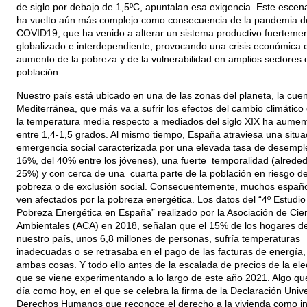
de siglo por debajo de 1,5ºC, apuntalan esa exigencia. Este escena
ha vuelto aún más complejo como consecuencia de la pandemia de
COVID19, que ha venido a alterar un sistema productivo fuerteme
globalizado e interdependiente, provocando una crisis económica 
aumento de la pobreza y de la vulnerabilidad en amplios sectores 
población.
Nuestro país está ubicado en una de las zonas del planeta, la cue
Mediterránea, que más va a sufrir los efectos del cambio climático
la temperatura media respecto a mediados del siglo XIX ha aumen
entre 1,4-1,5 grados. Al mismo tiempo, España atraviesa una situa
emergencia social caracterizada por una elevada tasa de desempl
16%, del 40% entre los jóvenes), una fuerte temporalidad (alreded
25%) y con cerca de una cuarta parte de la población en riesgo d
pobreza o de exclusión social. Consecuentemente, muchos españo
ven afectados por la pobreza energética. Los datos del “4º Estudio
Pobreza Energética en España” realizado por la Asociación de Cie
Ambientales (ACA) en 2018, señalan que el 15% de los hogares d
nuestro país, unos 6,8 millones de personas, sufría temperaturas
inadecuadas o se retrasaba en el pago de las facturas de energía,
ambas cosas. Y todo ello antes de la escalada de precios de la elec
que se viene experimentando a lo largo de este año 2021. Algo qu
día como hoy, en el que se celebra la firma de la Declaración Univ
Derechos Humanos que reconoce el derecho a la vivienda como in