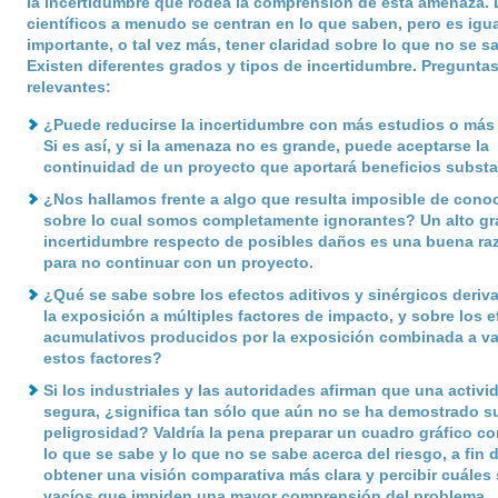
la incertidumbre que rodea la comprensión de esta amenaza. 
científicos a menudo se centran en lo que saben, pero es igu
importante, o tal vez más, tener claridad sobre lo que no se s
Existen diferentes grados y tipos de incertidumbre. Pregunta
relevantes:
¿Puede reducirse la incertidumbre con más estudios o más
Si es así, y si la amenaza no es grande, puede aceptarse la
continuidad de un proyecto que aportará beneficios substa
¿Nos hallamos frente a algo que resulta imposible de conoc
sobre lo cual somos completamente ignorantes? Un alto gr
incertidumbre respecto de posibles daños es una buena ra
para no continuar con un proyecto.
¿Qué se sabe sobre los efectos aditivos y sinérgicos deriv
la exposición a múltiples factores de impacto, y sobre los e
acumulativos producidos por la exposición combinada a va
estos factores?
Si los industriales y las autoridades afirman que una activi
segura, ¿significa tan sólo que aún no se ha demostrado s
peligrosidad? Valdría la pena preparar un cuadro gráfico c
lo que se sabe y lo que no se sabe acerca del riesgo, a fin 
obtener una visión comparativa más clara y percibir cuáles 
vacíos que impiden una mayor comprensión del problema.