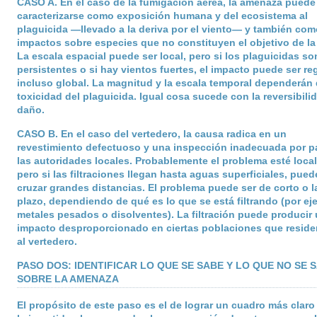
CASO A
. En el caso de la fumigación aérea, la amenaza puede
caracterizarse como exposición humana y del ecosistema al
plaguicida —llevado a la deriva por el viento— y también com
impactos sobre especies que no constituyen el objetivo de la
La escala espacial puede ser local, pero si los plaguicidas so
persistentes o si hay vientos fuertes, el impacto puede ser re
incluso global. La magnitud y la escala temporal dependerán 
toxicidad del plaguicida. Igual cosa sucede con la reversibili
daño.
CASO B
. En el caso del vertedero, la causa radica en un
revestimiento defectuoso y una inspección inadecuada por p
las autoridades locales. Probablemente el problema esté local
pero si las filtraciones llegan hasta aguas superficiales, pue
cruzar grandes distancias. El problema puede ser de corto o l
plazo, dependiendo de qué es lo que se está filtrando (por ej
metales pesados o disolventes). La filtración puede producir
impacto desproporcionado en ciertas poblaciones que reside
al vertedero.
PASO DOS: IDENTIFICAR LO QUE SE SABE Y LO QUE NO SE 
SOBRE LA AMENAZA
El propósito de este paso es el de lograr un cuadro más claro