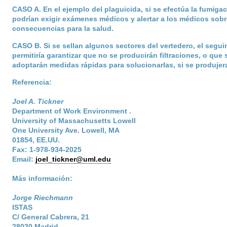
CASO A
. En el ejemplo del plaguicida, si se efectúa la fumigac
podrían exigir exámenes médicos y alertar a los médicos sob
consecuencias para la salud.
CASO B
. Si se sellan algunos sectores del vertedero, el segu
permitiría garantizar que no se producirán filtraciones, o que 
adoptarán medidas rápidas para solucionarlas, si se produjer
Referencia:
Joel A. Tickner
Department of Work Environment .
University of Massachusetts Lowell
One University Ave. Lowell, MA
01854, EE.UU.
Fax: 1-978-934-2025
Email:
joel_tickner@uml.edu
Más información:
Jorge Riechmann
ISTAS
C/ General Cabrera, 21
28020 Madrid