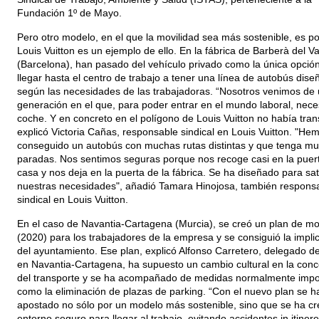
Fundación 1º de Mayo.
Pero otro modelo, en el que la movilidad sea más sostenible, es po
Louis Vuitton es un ejemplo de ello. En la fábrica de Barberà del Va
(Barcelona), han pasado del vehículo privado como la única opció
llegar hasta el centro de trabajo a tener una línea de autobús dis
según las necesidades de las trabajadoras. “Nosotros venimos de
generación en el que, para poder entrar en el mundo laboral, nece
coche. Y en concreto en el polígono de Louis Vuitton no había tran
explicó Victoria Cañas, responsable sindical en Louis Vuitton. "He
conseguido un autobús con muchas rutas distintas y que tenga m
paradas. Nos sentimos seguras porque nos recoge casi en la puer
casa y nos deja en la puerta de la fábrica. Se ha diseñado para sat
nuestras necesidades", añadió Tamara Hinojosa, también respons
sindical en Louis Vuitton.
En el caso de Navantia-Cartagena (Murcia), se creó un plan de mo
(2020) para los trabajadores de la empresa y se consiguió la impli
del ayuntamiento. Ese plan, explicó Alfonso Carretero, delegado
en Navantia-Cartagena, ha supuesto un cambio cultural en la con
del transporte y se ha acompañado de medidas normalmente impo
como la eliminación de plazas de parking. “Con el nuevo plan se h
apostado no sólo por un modelo más sostenible, sino que se ha c
entorno seguro para llegar al trabajo, evitando accidentes in itinere