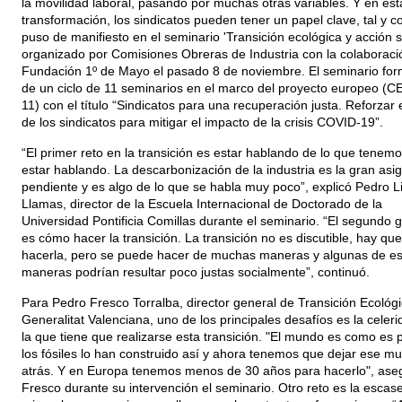
la movilidad laboral, pasando por muchas otras variables. Y en est
transformación, los sindicatos pueden tener un papel clave, tal y 
puso de manifiesto en el seminario 'Transición ecológica y acción si
organizado por Comisiones Obreras de Industria con la colaboraci
Fundación 1º de Mayo el pasado 8 de noviembre. El seminario for
de un ciclo de 11 seminarios en el marco del proyecto europeo (C
11) con el título “Sindicatos para una recuperación justa. Reforzar 
de los sindicatos para mitigar el impacto de la crisis COVID-19”.
“El primer reto en la transición es estar hablando de lo que tenem
estar hablando. La descarbonización de la industria es la gran asi
pendiente y es algo de lo que se habla muy poco”, explicó Pedro L
Llamas, director de la Escuela Internacional de Doctorado de la
Universidad Pontificia Comillas durante el seminario. “El segundo g
es cómo hacer la transición. La transición no es discutible, hay que
hacerla, pero se puede hacer de muchas maneras y algunas de e
maneras podrían resultar poco justas socialmente”, continuó.
Para Pedro Fresco Torralba, director general de Transición Ecológ
Generalitat Valenciana, uno de los principales desafíos es la celer
la que tiene que realizarse esta transición. "El mundo es como es 
los fósiles lo han construido así y ahora tenemos que dejar ese m
atrás. Y en Europa tenemos menos de 30 años para hacerlo", ase
Fresco durante su intervención el seminario. Otro reto es la escas