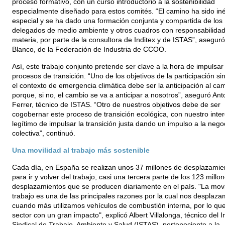
proceso formativo, con un curso introductorio a la sostenibilidad
especialmente diseñado para estos comités. “El camino ha sido iné
especial y se ha dado una formación conjunta y compartida de los
delegados de medio ambiente y otros cuadros con responsabilidad
materia, por parte de la consultora de Inditex y de ISTAS”, asegur
Blanco, de la Federación de Industria de CCOO.
Así, este trabajo conjunto pretende ser clave a la hora de impulsar
procesos de transición. “Uno de los objetivos de la participación si
el contexto de emergencia climática debe ser la anticipación al ca
porque, si no, el cambio se va a anticipar a nosotros”, aseguró Ant
Ferrer, técnico de ISTAS. “Otro de nuestros objetivos debe de ser
cogobernar este proceso de transición ecológica, con nuestro inte
legítimo de impulsar la transición justa dando un impulso a la nego
colectiva”, continuó.
Una movilidad al trabajo más sostenible
Cada día, en España se realizan unos 37 millones de desplazamie
para ir y volver del trabajo, casi una tercera parte de los 123 millo
desplazamientos que se producen diariamente en el país. "La movi
trabajo es una de las principales razones por la cual nos desplaza
cuando más utilizamos vehículos de combustión interna, por lo qu
sector con un gran impacto", explicó Albert Villalonga, técnico del In
Sindical de Trabajo, Ambiente y Salud (ISTAS), perteneciente a la