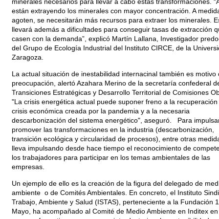
minerales necesarios para llevar a cabo estas transformaciones. “
están extrayendo los minerales con mayor concentración. A medid
agoten, se necesitarán más recursos para extraer los minerales. E
llevará además a dificultades para conseguir tasas de extracción 
casen con la demanda”, explicó Martín Lallana, Investigador predo
del Grupo de Ecología Industrial del Instituto CIRCE, de la Univers
Zaragoza.
La actual situación de inestabilidad internacinal también es motivo
preocupación, alertó Azahara Merino de la secretaría confederal d
Transiciones Estratégicas y Desarrollo Territorial de Comisiones O
"La crisis energética actual puede suponer freno a la recuperación 
crisis económica creada por la pandemia y a la necesaria
descarbonización del sistema energético", aseguró. Para impulsa
promover las transformaciones en la industria (descarbonización,
transición ecológica y circularidad de procesos), entre otras medidas
lleva impulsando desde hace tiempo el reconocimiento de compete
los trabajadores para participar en los temas ambientales de las
empresas.
Un ejemplo de ello es la creación de la figura del delegado de med
ambiente o de Comités Ambientales. En concreto, el Instituto Sindi
Trabajo, Ambiente y Salud (ISTAS), perteneciente a la Fundación 1
Mayo, ha acompañado al Comité de Medio Ambiente en Inditex en