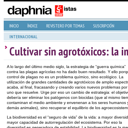
INICIO
ÍNDICE
REVISTERO POR TEMAS
SUSCRIPCIÓN
INTERNACIONAL
Cultivar sin agrotóxicos: la 
A lo largo del último medio siglo, la estrategia de “guerra química”
contra las plagas agrícolas no ha dado buen resultado. Y ello porq
control de plagas no es un problema químico, sino ecológico. La
utilización de grandes cantidades de agrotóxicos de amplio espect
acaba, al final, fracasando y creando varios nuevos problemas por
uno que resuelve. Urge por eso un cambio de estrategia: el objetiv
debería ser eliminar los patógenos con biocidas (que al mismo tie
contaminan el medio ambiente y envenenan a los seres humanos y
demás animales), sino recuperar el equilibrio de los agroecosistem
La biodiversidad es el “seguro de vida” de la vida: a mayor diversi
mayor capacidad de autorregulación del ecosistema. Por eso la
diversidad es generadora de estabilidad. La biodiversidad es la me