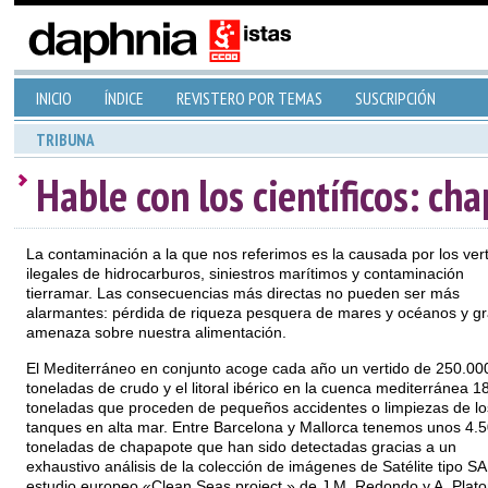
INICIO
ÍNDICE
REVISTERO POR TEMAS
SUSCRIPCIÓN
TRIBUNA
Hable con los científicos: ch
La contaminación a la que nos referimos es la causada por los ver
ilegales de hidrocarburos, siniestros marítimos y contaminación
tierramar. Las consecuencias más directas no pueden ser más
alarmantes: pérdida de riqueza pesquera de mares y océanos y g
amenaza sobre nuestra alimentación.
El Mediterráneo en conjunto acoge cada año un vertido de 250.00
toneladas de crudo y el litoral ibérico en la cuenca mediterránea 1
toneladas que proceden de pequeños accidentes o limpiezas de lo
tanques en alta mar. Entre Barcelona y Mallorca tenemos unos 4.
toneladas de chapapote que han sido detectadas gracias a un
exhaustivo análisis de la colección de imágenes de Satélite tipo SA
estudio europeo «Clean Seas project » de J.M. Redondo y A. Plat