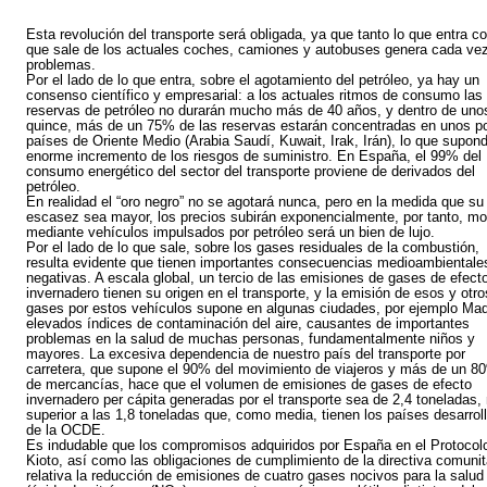
Esta revolución del transporte será obligada, ya que tanto lo que entra c
que sale de los actuales coches, camiones y autobuses genera cada ve
problemas.
Por el lado de lo que entra, sobre el agotamiento del petróleo, ya hay un
consenso científico y empresarial: a los actuales ritmos de consumo las
reservas de petróleo no durarán mucho más de 40 años, y dentro de uno
quince, más de un 75% de las reservas estarán concentradas en unos p
países de Oriente Medio (Arabia Saudí, Kuwait, Irak, Irán), lo que supon
enorme incremento de los riesgos de suministro. En España, el 99% del
consumo energético del sector del transporte proviene de derivados del
petróleo.
En realidad el “oro negro” no se agotará nunca, pero en la medida que su
escasez sea mayor, los precios subirán exponencialmente, por tanto, m
mediante vehículos impulsados por petróleo será un bien de lujo.
Por el lado de lo que sale, sobre los gases residuales de la combustión,
resulta evidente que tienen importantes consecuencias medioambientale
negativas. A escala global, un tercio de las emisiones de gases de efect
invernadero tienen su origen en el transporte, y la emisión de esos y otro
gases por estos vehículos supone en algunas ciudades, por ejemplo Mad
elevados índices de contaminación del aire, causantes de importantes
problemas en la salud de muchas personas, fundamentalmente niños y
mayores. La excesiva dependencia de nuestro país del transporte por
carretera, que supone el 90% del movimiento de viajeros y más de un 8
de mercancías, hace que el volumen de emisiones de gases de efecto
invernadero per cápita generadas por el transporte sea de 2,4 toneladas,
superior a las 1,8 toneladas que, como media, tienen los países desarrol
de la OCDE.
Es indudable que los compromisos adquiridos por España en el Protocol
Kioto, así como las obligaciones de cumplimiento de la directiva comunit
relativa la reducción de emisiones de cuatro gases nocivos para la salud