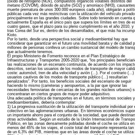
(óxido de nitrógeno (NOx), compuestos orgánicos volátiles distintos del
metano (COVDM), dióxido de azufre (SO2) y amoniaco (NH3), causantes
muerte prematura de unos 300.000 europeos cada año), obligarán a polít
públicas cada vez más restrictivas con la utilización del vehículo privado
principalmente en las grandes ciudades. Sobre todo teniendo en cuenta 
actualmente España es el único país que supera los límites en tres de e
cuatro gases, que el plazo para su pleno cumplimiento es el año 2010, y
tras Corea del Sur es, dentro de los desarrollados, el que más ha incump
Kioto.
Por lo tanto, desde una perspectiva social y medioambiental hay que
considerar que garantizar en el futuro una movilidad barata y de calidad 
millones de personas conlleva un cambio sustancial del modelo de trans
que actualmente tenemos.
El propio Ministerio de Fomento reconoce en el Plan Estratégico de
Infraestructuras y Transportes 2005-2020 que, “los principales beneficiar
las realizaciones de un escenario continuista, de acuerdo con los impact
descritos, serían los usuarios de los modos de transporte de mayor calid
coste: automóvil, tren de alta velocidad y avión (…). Por el contrario (…) 
usuarios cautivos de los modos de transporte público (…) resultarían
penalizados”. Por tanto, los beneficios sociales del escenario de seguir
haciendo lo mismo (carreteras y aeropuertos, a la par que ignorar las
necesidades ferroviarias de cercanías de los grandes núcleos urbanos) s
concentraran en ciertos grupos de mayor poder adquisitivo.
Una adecuada política de transportes en el futuro, en términos sociales y
medioambientales, debería contemplar:
1) La progresiva sustitución de la utilización del transporte individual por 
colectivo en las aglomeraciones urbanas. En términos económicos supo
un importante ahorro para el conjunto de la sociedad, que puede destinar
otras actividades. Según un estudio de la Unión Internacional de Transpo
Público, en las zonas densamente pobladas donde el coche se utiliza en
menos del 45% de los viajes, el coste total del transporte representa tan
de un 6,3% del PIB, mientras que en las áreas donde el coche se utiliza 