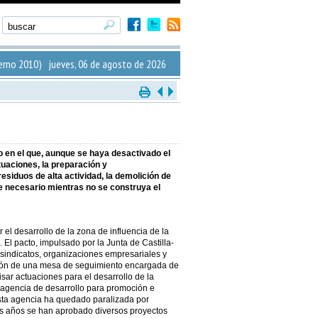
erno 2010) jueves, 06 de agosto de 2026
o en el que, aunque se haya desactivado el
tuaciones, la preparación y
esiduos de alta actividad, la demolición de
ce necesario mientras no se construya el
 el desarrollo de la zona de influencia de la
 El pacto, impulsado por la Junta de Castilla-
 sindicatos, organizaciones empresariales y
tución de una mesa de seguimiento encargada de
isar actuaciones para el desarrollo de la
 agencia de desarrollo para promoción e
esta agencia ha quedado paralizada por
mos años se han aprobado diversos proyectos