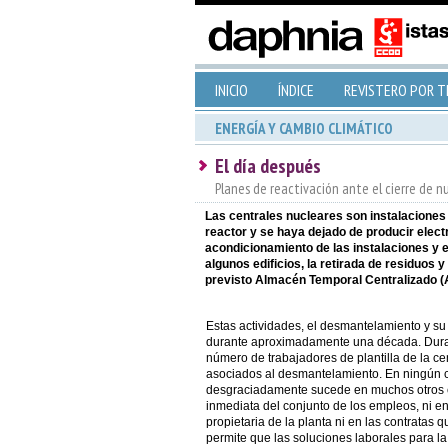
INICIO
ÍNDICE
REVISTERO POR 
ENERGÍA Y CAMBIO CLIMÁTICO
El día después
Planes de reactivación ante el cierre de n
Las centrales nucleares son instalaciones
reactor y se haya dejado de producir elect
acondicionamiento de las instalaciones y e
algunos edificios, la retirada de residuos 
previsto Almacén Temporal Centralizado (
Estas actividades, el desmantelamiento y su
durante aproximadamente una década. Duran
número de trabajadores de plantilla de la c
asociados al desmantelamiento. En ningún 
desgraciadamente sucede en muchos otros ci
inmediata del conjunto de los empleos, ni en
propietaria de la planta ni en las contratas q
permite que las soluciones laborales para la 