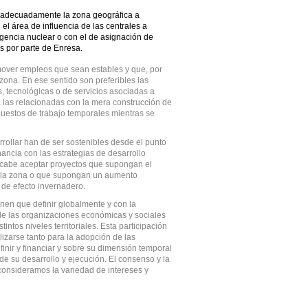
r adecuadamente la zona geográfica a
 el área de influencia de las centrales a
gencia nuclear o con el de asignación de
s por parte de Enresa.
omover empleos que sean estables y que, por
 zona. En ese sentido son preferibles las
s, tecnológicas o de servicios asociadas a
a las relacionadas con la mera construcción de
puestos de trabajo temporales mientras se
rollar han de ser sostenibles desde el punto
ancia con las estrategias de desarrollo
o cabe aceptar proyectos que supongan el
 la zona o que supongan un aumento
s de efecto invernadero.
enen que definir globalmente y con la
y de las organizaciones económicas y sociales
intos niveles territoriales. Esta participación
alizarse tanto para la adopción de las
finir y financiar y sobre su dimensión temporal
de su desarrollo y ejecución. El consenso y la
onsideramos la variedad de intereses y