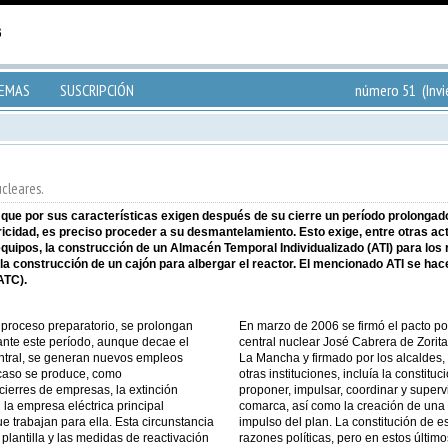
TEMAS
SUSCRIPCIÓN
número 51 (Invi
ucleares.
 que por sus características exigen después de su cierre un período prolongad
ricidad, es preciso proceder a su desmantelamiento. Esto exige, entre otras ac
quipos, la construcción de un Almacén Temporal Individualizado (ATI) para los r
y la construcción de un cajón para albergar el reactor. El mencionado ATI se ha
ATC).
 proceso preparatorio, se prolongan
En marzo de 2006 se firmó el pacto por
te este período, aunque decae el
central nuclear José Cabrera de Zorita.
entral, se generan nuevos empleos
La Mancha y firmado por los alcaldes,
caso se produce, como
otras instituciones, incluía la consti
erres de empresas, la extinción
proponer, impulsar, coordinar y superv
 la empresa eléctrica principal
comarca, así como la creación de una
ue trabajan para ella. Esta circunstancia
impulso del plan. La constitución de 
plantilla y las medidas de reactivación
razones políticas, pero en estos últi