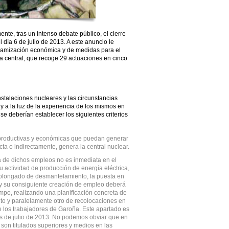
te, tras un intenso debate público, el cierre
 día 6 de julio de 2013. A este anuncio le
inamización económica y de medidas para el
la central, que recoge 29 actuaciones en cinco
nstalaciones nucleares y las circunstancias
y a la luz de la experiencia de los mismos en
e deberían establecer los siguientes criterios
s productivas y económicas que puedan generar
cta o indirectamente, genera la central nuclear.
da de dichos empleos no es inmediata en el
 actividad de producción de energía eléctrica,
rolongado de desmantelamiento, la puesta en
 y su consiguiente creación de empleo deberá
mpo, realizando una planificación concreta de
to y paralelamente otro de recolocaciones en
e los trabajadores de Garoña. Este apartado es
ntes de julio de 2013. No podemos obviar que en
son titulados superiores y medios en las