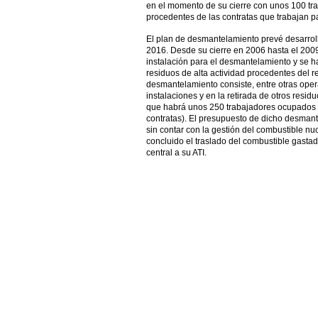
en el momento de su cierre con unos 100 trab
procedentes de las contratas que trabajan pa
El plan de desmantelamiento prevé desarroll
2016. Desde su cierre en 2006 hasta el 200
instalación para el desmantelamiento y se ha
residuos de alta actividad procedentes del rea
desmantelamiento consiste, entre otras oper
instalaciones y en la retirada de otros resid
que habrá unos 250 trabajadores ocupados (
contratas). El presupuesto de dicho desmant
sin contar con la gestión del combustible n
concluido el traslado del combustible gasta
central a su ATI.