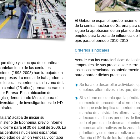
El Gobierno español aprobó recientemen
de la central nuclear de Garoña para el
siguió la aprobación de un plan de d
empleo para la zona de influencia de 
ejes para el período 2010-2013.
Criterios sindicales
Acorde con las características de las i
que dirige y se ocupa de coordinar
temporales de sus procesos de cierre, 
antelamiento de las centrales
los casos mencionados anteriormente s
miento (1998-2003) han trabajado un
para abordar dichos procesos:
3 empresas. La media de trabajadores
 los cuales pertenecía a la zona de la
Se trata de desarrollar actividade
e la central (25 años) permanecerán en
empleos alternativos a los que, dire
 por Enresa. En la ubicación de
ógico, denominado Mestral, para el
Si se tiene en cuenta que la pérdi
iversidad-, de investigaciones de I+D
momento de proceder al cierre de su
ntrales.
sino que éste implica un período p
marcha de actividades alternativas
ajara) acaba de iniciar su
adecuarse a dichos períodos de tie
nisterio de Economía, previo informe
todo el proceso de desmantelamien
 cierre para el 30 de abril de 2006. La
empresas alternativas en la zona d
las centrales nucleares españolas
prioritario y se debería realizar a
propiedad de Unión Fenosa y contaba
Garoña el 50 % de los trabajadores 