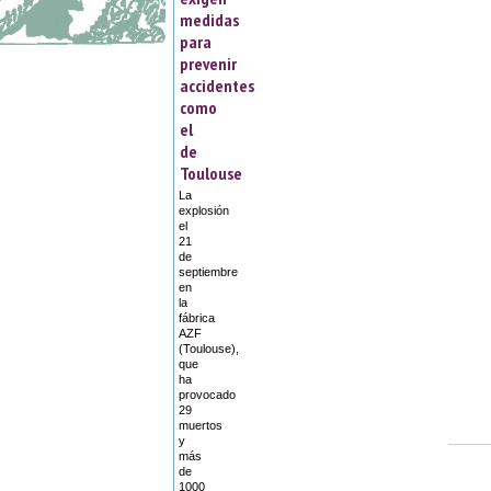
medidas
para
prevenir
accidentes
como
el
de
Toulouse
La
explosión
el
21
de
septiembre
en
la
fábrica
AZF
(Toulouse),
que
ha
provocado
29
muertos
y
más
de
1000