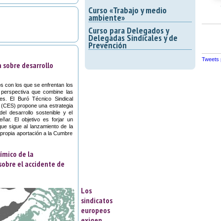
Curso «Trabajo y medio
ambiente»
Curso para Delegados y
Delegadas Sindicales y de
Prevención
Tweets
 sobre desarrollo
s con los que se enfrentan los
 perspectiva que combine las
es. El Buró Técnico Sindical
 (CES) propone una estrategia
el desarrollo sostenible y el
ar. El objetivo es forjar un
que sigue al lanzamiento de la
u propia aportación a la Cumbre
ímico de la
obre el accidente de
Los
sindicatos
europeos
exigen