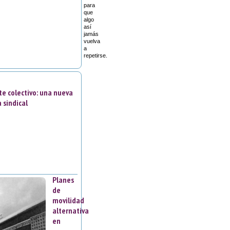
para
que
algo
así
jamás
vuelva
a
repetirse.
te colectivo: una nueva
 sindical
Planes
de
movilidad
alternativa
en