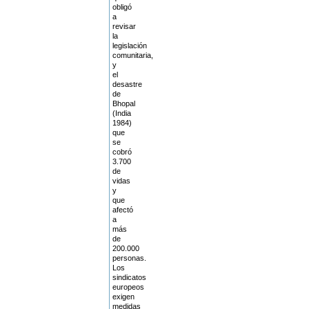
obligó
a
revisar
la
legislación
comunitaria,
y
el
desastre
de
Bhopal
(India
1984)
que
se
cobró
3.700
de
vidas
y
que
afectó
a
más
de
200.000
personas.
Los
sindicatos
europeos
exigen
medidas