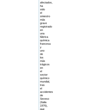
afectados,
ha
sido
el
siniestro
más
grave
registrado
en
una
fábrica
química
francesa
y
uno
de
los
más
trágicos
en
el
sector
químico
mundial,
tras
el
accidentes
de
Seveso
(Italia
1976),
que