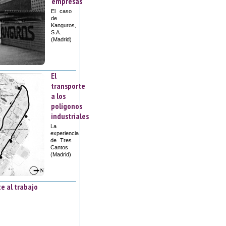
empresas
El caso
de
Kanguros,
S.A.
(Madrid)
El
transporte
a los
polígonos
industriales
La
experiencia
de Tres
Cantos
(Madrid)
te al trabajo