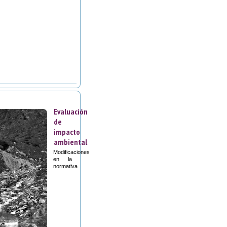
Evaluación
de
impacto
ambiental
Modificaciones
en la
normativa