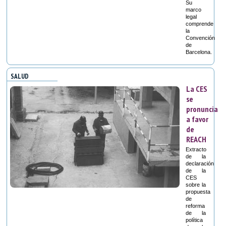
Su
marco
legal
comprende
la
Convención
de
Barcelona.
SALUD
La CES
se
pronuncia
a favor
de
REACH
Extracto
de la
declaración
de la
CES
sobre la
propuesta
de
reforma
de la
política