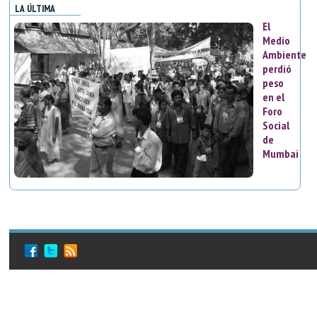
LA ÚLTIMA
El
Medio
Ambiente
perdió
peso
en el
Foro
Social
de
Mumbai