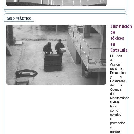
CASO PRÁCTICO
Sustitución
de
tóxicos
en
Cataluña
El Plan
de
Acción
para la
Protección
y el
Desarrollo
de la
Cuenca
del
Mediterráneo
(PAM)
tiene
como
objetivo
la
protección
y
mejora