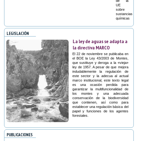
de la
UE
sobre
sustancias
químicas
LEGISLACIÓN
La ley de aguas se adapta a
la directiva MARCO
El 22 de noviembre se publicaba en
el BOE la Ley 43/2003 de Montes,
que sustituye y deroga a la «vieja»
ley de 1957. A pesar de que mejora
indudablemente la regulación de
este sector y la adecua al actual
marco institucional, este texto legal
es una ocasión perdida para
garantizar la multifuncionalidad de
los montes y una adecuada
conservación de la biodiversidad
que contienen, así como para
establecer una regulación básica del
papel y funciones de los agentes
forestales.
PUBLICACIONES