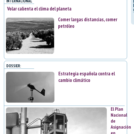
INTERNACIONAL
Volar calienta el clima del planeta
Comer largas distancias, comer
petróleo
DOSSIER:
Estrategia española contra el
cambio climático
El Plan
Nacional
de
Asignación
en