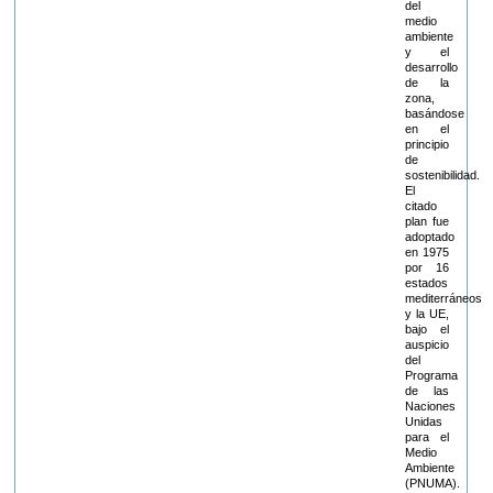
del
medio
ambiente
y el
desarrollo
de la
zona,
basándose
en el
principio
de
sostenibilidad.
El
citado
plan fue
adoptado
en 1975
por 16
estados
mediterráneos
y la UE,
bajo el
auspicio
del
Programa
de las
Naciones
Unidas
para el
Medio
Ambiente
(PNUMA).