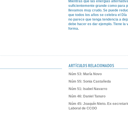
Mientras que las energías alternativ
suficientemente grande como para pal
llevamos muy crudo. Se puede reducir
que todos los años se celebra el Dí
no parece que tenga tendencia a deja
debe hacer es dar ejemplo. Tiene la 
forma.
ARTÍCULOS RELACIONADOS
Núm 53: María Novo
Núm 55: Sonia Castañeda
Núm 51: Isabel Navarro
Núm 46: Daniel Tanuro
Núm 45: Joaquín Nieto. Ex-secretari
Laboral de CCOO