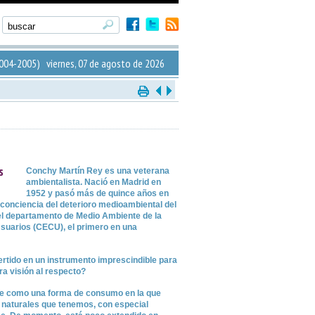
004-2005) viernes, 07 de agosto de 2026
s
Conchy Martín Rey es una veterana
ambientalista. Nació en Madrid en
1952 y pasó más de quince años en
 conciencia del deterioro medioambiental del
 el departamento de Medio Ambiente de la
uarios (CECU), el primero en una
rtido en un instrumento imprescindible para
tra visión al respecto?
e como una forma de consumo en la que
s naturales que tenemos, con especial