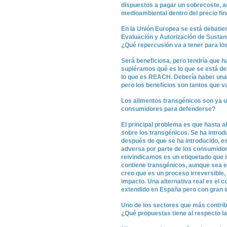
dispuestos a pagar un sobrecoste, au
medioambiental dentro del precio fin
En la Unión Europea se está debatie
Evaluación y Autorización de Sustanc
¿Qué repercusión va a tener para l
Será beneficiosa, pero tendría que h
supiéramos qué es lo que se está de
lo que es REACH. Debería haber una 
pero los beneficios son tantos que 
Los alimentos transgénicos son ya un
consumidores para defenderse?
El principal problema es que hasta a
sobre los transgénicos. Se ha introd
después de que se ha introducido, e
adversa por parte de los consumidore
reivindicamos es un etiquetado que 
contiene transgénicos, aunque sea 
creo que es un proceso irreversible,
impacto. Una alternativa real es el
extendido en España pero con gran i
Uno de los sectores que más contribu
¿Qué propuestas tiene al respecto 