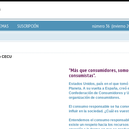
TEMAS
SUSCRIPCIÓN
número 36 (invierno 2
de CECU
"Más que consumidores, somo
consumistas".
Estados Unidos, país en el que tomó
Planeta. A su vuelta a España, creó
Confederación de Consumidores y Us
organización de consumidores.
El consumo responsable se ha conve
influir en la sociedad. ¿Cuál es vues
Entendemos el consumo responsabl
existe un respeto hacia los recurso