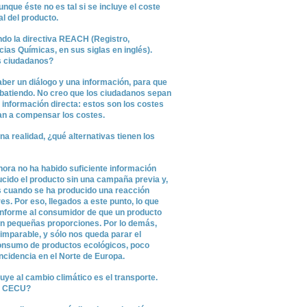
nque éste no es tal si se incluye el coste
al del producto.
ndo la directiva REACH (Registro,
ias Químicas, en sus siglas en inglés).
os ciudadanos?
aber un diálogo y una información, para que
batiendo. No creo que los ciudadanos sepan
información directa: estos son los costes
van a compensar los costes.
a realidad, ¿qué alternativas tienen los
hora no ha habido suficiente información
ucido el producto sin una campaña previa y,
s cuando se ha producido una reacción
s. Por eso, llegados a este punto, lo que
informe al consumidor de que un producto
en pequeñas proporciones. Por lo demás,
 imparable, y sólo nos queda parar el
 consumo de productos ecológicos, poco
ncidencia en el Norte de Europa.
ye al cambio climático es el transporte.
la CECU?