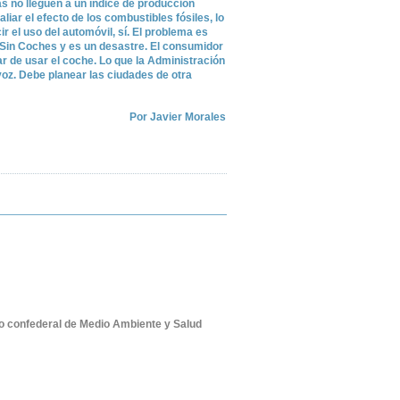
as no lleguen a un índice de producción
iar el efecto de los combustibles fósiles, lo
 el uso del automóvil, sí. El problema es
a Sin Coches y es un desastre. El consumidor
r de usar el coche. Lo que la Administración
voz. Debe planear las ciudades de otra
Por
Javier Morales
o confederal de Medio Ambiente y Salud