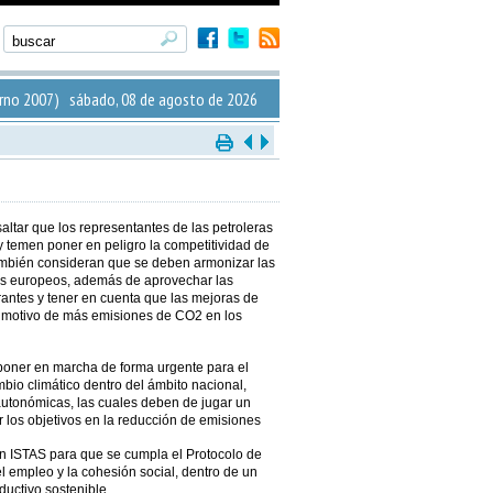
rno 2007) sábado, 08 de agosto de 2026
altar que los representantes de las petroleras
y temen poner en peligro la competitividad de
ambién consideran que se deben armonizar las
ses europeos, además de aprovechar las
rantes y tener en cuenta que las mejoras de
 motivo de más emisiones de CO2 en los
 poner en marcha de forma urgente para el
bio climático dentro del ámbito nacional,
utonómicas, las cuales deben de jugar un
 los objetivos en la reducción de emisiones
n ISTAS para que se cumpla el Protocolo de
el empleo y la cohesión social, dentro de un
ductivo sostenible.