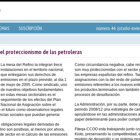
TEMAS
SUSCRIPCIÓN
número 44 (otoño-invie
el proteccionismo de las petroleras
La mesa del Refino la integran trece
Como circunstancia negativa, cabe res
instalaciones en el territorio nacional,
son muy proteccionistas con el sector 
que entregaron sus derechos de
las empresas españolas del refino. T
emisiones en el plazo previsto, al día 1
asignaciones con la del resto de paí
de mayo de 2005. Como sindicato, uno
emisiones referentes a los nuevos ent
de nuestros objetivos fundamentales
los productos terminados son también
en estas mesas sectoriales es el
procesos de desulfuración.
seguimiento de los efectos del Plan
La Administración, por su parte, debe
Nacional de Asignación sobre el
periodo 2008/12 una estrategia de cam
el futuro como observatorios legales
apoyándose en las administraciones a
ncias sociales que puedan generar.
papel determinante para poder cumplir
 obligaciones legales derivadas de
Fiteqa-CCOO esta trabajando junto co
fino son positivas, al menos por ahora,
Kioto, preservando la competitividad, 
te sector en el cálculo de las emisiones
modelo de desarrollo y un sistema pro