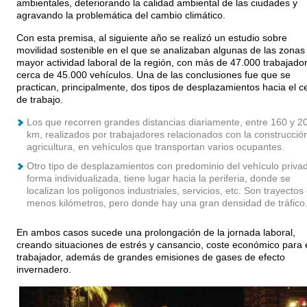
ambientales, deteriorando la calidad ambiental de las ciudades y
agravando la problemática del cambio climático.
Con esta premisa, al siguiente año se realizó un estudio sobre
movilidad sostenible en el que se analizaban algunas de las zonas
mayor actividad laboral de la región, con más de 47.000 trabajado
cerca de 45.000 vehículos. Una de las conclusiones fue que se
practican, principalmente, dos tipos de desplazamientos hacia el c
de trabajo.
Los que recorren grandes distancias diariamente, entre 160 y 2
km, realizados por trabajadores relacionados con la construcción
agricultura, en vehículos que transportan varios ocupantes.
Otro tipo de desplazamientos con predominio del vehículo priva
forma individualizada, tiene lugar hacia la periferia, donde se
localizan los polígonos industriales, servicios, etc. Son trayectos
menos kilómetros, pero donde hay una gran densidad de tráfico
En ambos casos sucede una prolongación de la jornada laboral,
creando situaciones de estrés y cansancio, coste económico para 
trabajador, además de grandes emisiones de gases de efecto
invernadero.