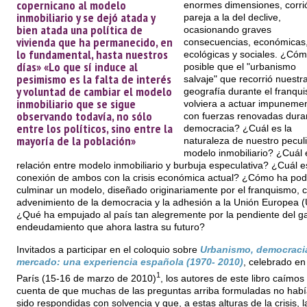
copernicano al modelo
enormes dimensiones, corri
inmobiliario y se dejó atada y
pareja a la del declive,
bien atada una política de
ocasionando graves
vivienda que ha permanecido, en
consecuencias, económicas
lo fundamental, hasta nuestros
ecológicas y sociales. ¿Cóm
días» «Lo que sí induce al
posible que el "urbanismo
pesimismo es la falta de interés
salvaje" que recorrió nuestr
y voluntad de cambiar el modelo
geografía durante el franqu
inmobiliario que se sigue
volviera a actuar impunemen
observando todavía, no sólo
con fuerzas renovadas duran
entre los políticos, sino entre la
democracia? ¿Cuál es la
mayoría de la población»
naturaleza de nuestro peculi
modelo inmobiliario? ¿Cuál 
relación entre modelo inmobiliario y burbuja especulativa? ¿Cuál e
conexión de ambos con la crisis económica actual? ¿Cómo ha pod
culminar un modelo, diseñado originariamente por el franquismo, c
advenimiento de la democracia y la adhesión a la Unión Europea 
¿Qué ha empujado al país tan alegremente por la pendiente del ga
endeudamiento que ahora lastra su futuro?
Invitados a participar en el coloquio sobre
Urbanismo, democraci
mercado: una experiencia española (1970- 2010)
, celebrado en
1
París (15-16 de marzo de 2010)
, los autores de este libro caímos 
cuenta de que muchas de las preguntas arriba formuladas no hab
sido respondidas con solvencia y que, a estas alturas de la crisis, l