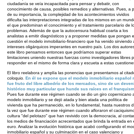
ciudadanía se veía incapacitada para pensar y debatir, con
conocimiento de causa, posibles remedios y alternativas. Pues, a 
de su importancia, la complejidad de los acontecimientos vividos
dificulta las interpretaciones integradas de los mismos en un mund
el que predominan el conocimiento y el tratamiento parcelario de l
problemas. Además de que la autocensura habitual coarta a los
analistas a emitir diagnósticos y a proponer medidas que pongan 
cuestión el modelo inmobiliario-financiero que ha venido sirviendo 
intereses oligárquicos imperantes en nuestro país. Los dos autore
este libro pensamos entonces que podríamos superar estas
limitaciones uniendo nuestras fuerzas como investigadores libres 
responder en el mismo de forma clara y escueta a estas cuestione
El libro reelabora y amplía las ponencias que presentamos al citad
coloquio.
En él se expone que el modelo inmobiliario español 
fue fruto del libre albedrío de los mercados, sino de un deveni
histórico muy particular que hunde sus raíces en el franquism
Pues fue durante ese régimen cuando se dio un giro copernicano a
modelo inmobiliario y se dejó atada y bien atada una política de
vivienda que ha permanecido, en lo fundamental, hasta nuestros dí
la vez que fue durante ese régimen cuando afloraron el caciquismo
cultura "del pelotazo" que han revivido con la democracia, al conta
los medios de financiación acrecentados que brinda la entrada en 
euro. Analizar la evolución histórica que acabó configurando el mo
inmobiliario español y su culminación en el caso valenciano y