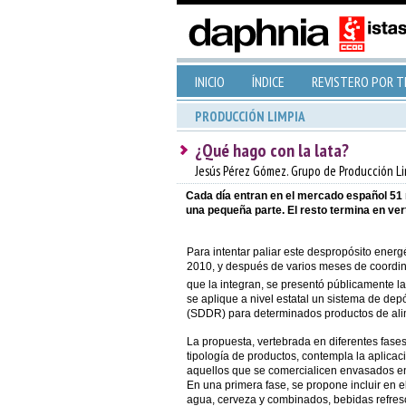
INICIO
ÍNDICE
REVISTERO POR 
PRODUCCIÓN LIMPIA
¿Qué hago con la lata?
Jesús Pérez Gómez. Grupo de Producción Li
Cada día entran en el mercado español 51 
una pequeña parte. El resto termina en ve
Para intentar paliar este despropósito energ
2010, y después de varios meses de coordina
que la integran, se presentó públicamente l
se aplique a nivel estatal un sistema de dep
(SDDR) para determinados productos de alim
La propuesta, vertebrada en diferentes fases
tipología de productos, contempla la aplicac
aquellos que se comercialicen envasados en la
En una primera fase, se propone incluir en 
agua, cerveza y combinados, bebidas refres