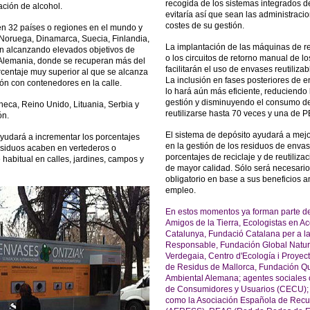
recogida de los sistemas integrados de
ción de alcohol.
evitaría así que sean las administrac
costes de su gestión.
en 32 países o regiones en el mundo y
Noruega, Dinamarca, Suecia, Finlandia,
La implantación de las máquinas de r
an alcanzando elevados objetivos de
o los circuitos de retorno manual de l
 Alemania, donde se recuperan más del
facilitarán el uso de envases reutilizab
entaje muy superior al que se alcanza
La inclusión en fases posteriores de e
ón con contenedores en la calle.
lo hará aún más eficiente, reduciendo
gestión y disminuyendo el consumo de 
eca, Reino Unido, Lituania, Serbia y
reutilizarse hasta 70 veces y una de 
ón.
El sistema de depósito ayudará a mejo
yudará a incrementar los porcentajes
en la gestión de los residuos de envas
esiduos acaben en vertederos o
porcentajes de reciclaje y de reutiliz
 habitual en calles, jardines, campos y
de mayor calidad. Sólo será necesario
obligatorio en base a sus beneficios 
empleo.
En estos momentos ya forman parte de
Amigos de la Tierra, Ecologistas en A
Catalunya, Fundació Catalana per a l
Responsable, Fundación Global Natur
Verdegaia, Centro d'Ecología i Proyect
de Residus de Mallorca, Fundación Qu
Ambiental Alemana; agentes sociales
de Consumidores y Usuarios (CECU); 
como la Asociación Española de Recu