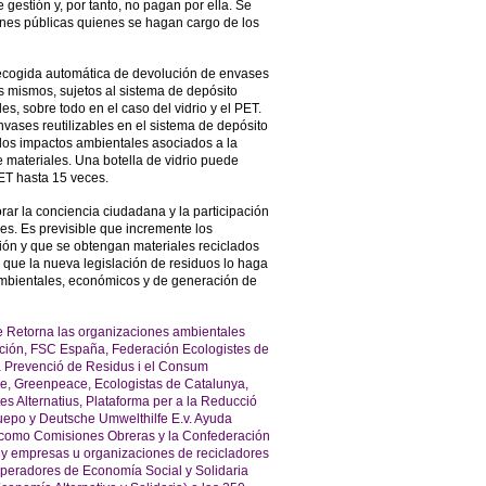
 gestión y, por tanto, no pagan por ella. Se
iones públicas quienes se hagan cargo de los
ecogida automática de devolución de envases
os mismos, sujetos al sistema de depósito
les, sobre todo en el caso del vidrio y el PET.
nvases reutilizables en el sistema de depósito
 los impactos ambientales asociados a la
materiales. Una botella de vidrio puede
PET hasta 15 veces.
rar la conciencia ciudadana y la participación
es. Es previsible que incremente los
ación y que se obtengan materiales reciclados
 que la nueva legislación de residuos lo haga
ambientales, económicos y de generación de
 Retorna las organizaciones ambientales
cción, FSC España, Federación Ecologistes de
a Prevenció de Residus i el Consum
e, Greenpeace, Ecologistas de Catalunya,
es Alternatius, Plataforma per a la Reducció
epo y Deutsche Umwelthilfe E.v. Ayuda
 como Comisiones Obreras y la Confederación
y empresas u organizaciones de recicladores
peradores de Economía Social y Solidaria