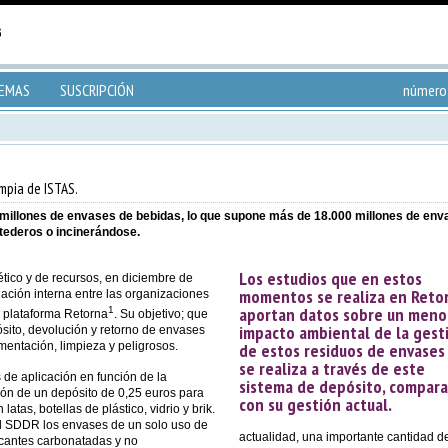
TEMAS
SUSCRIPCIÓN
número 
mpia de ISTAS.
millones de envases de bebidas, lo que supone más de 18.000 millones de enva
rtederos o incinerándose.
Los estudios que en estos
ético y de recursos, en diciembre de
momentos se realiza en Reto
ción interna entre las organizaciones
aportan datos sobre un meno
1
a plataforma Retorna
. Su objetivo; que
impacto ambiental de la gest
ósito, devolución y retorno de envases
entación, limpieza y peligrosos.
de estos residuos de envases 
se realiza a través de este
 de aplicación en función de la
sistema de depósito, compar
ión de un depósito de 0,25 euros para
con su gestión actual.
tas, botellas de plástico, vidrio y brik.
el SDDR los envases de un solo uso de
actualidad, una importante cantidad d
cantes carbonatadas y no