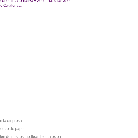
omía Alternativa y Solidaria) o las 350
e Catalunya.
n la empresa
anqueo de papel
ción de riesgos medioambientales en