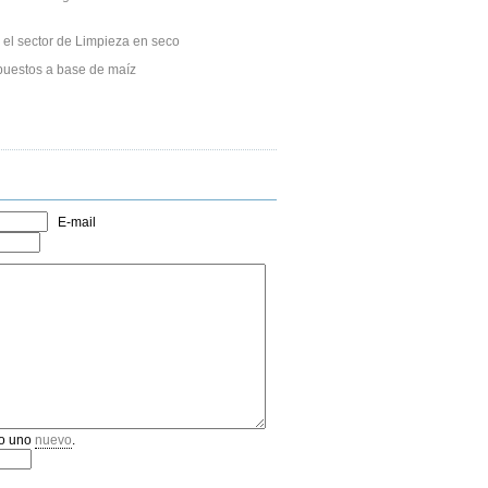
 el sector de Limpieza en seco
puestos a base de maíz
E-mail
o uno
nuevo
.