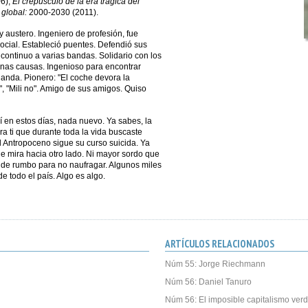
6),
El crepúsculo de la era trágica del
 global:
2000-2030 (2011).
 y austero. Ingeniero de profesión, fue
ocial. Estableció puentes. Defendió sus
ontinuo a varias bandas. Solidario con los
enas causas. Ingenioso para encontrar
anda. Pionero: "El coche devora la
 "Mili no". Amigo de sus amigos. Quiso
 en estos días, nada nuevo. Ya sabes, la
ra ti que durante toda la vida buscaste
 Antropoceno sigue su curso suicida. Ya
e mira hacia otro lado. Ni mayor sordo que
 de rumbo para no naufragar. Algunos miles
 todo el país. Algo es algo.
ARTÍCULOS RELACIONADOS
Núm 55: Jorge Riechmann
Núm 56: Daniel Tanuro
Núm 56: El imposible capitalismo ver