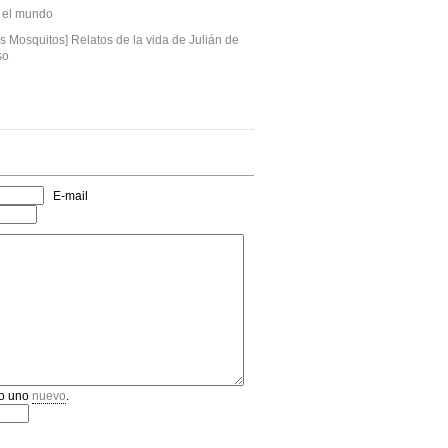
r el mundo
 Mosquitos] Relatos de la vida de Julián de
so
E-mail
o uno
nuevo
.