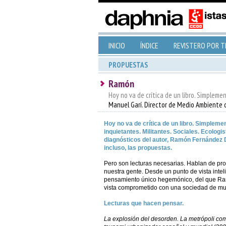
INICIO
ÍNDICE
REVISTERO POR 
PROPUESTAS
Ramón
Hoy no va de crítica de un libro. Simplemen
Manuel Garí. Director de Medio Ambiente 
Hoy no va de crítica de un libro. Simpleme
inquietantes. Militantes. Sociales. Ecologi
diagnósticos del autor, Ramón Fernández D
incluso, las propuestas.
Pero son lecturas necesarias. Hablan de pr
nuestra gente. Desde un punto de vista intel
pensamiento único hegemónico, del que Ram
vista comprometido con una sociedad de muj
Lecturas que hacen pensar.
La explosión del desorden. La metrópoli com