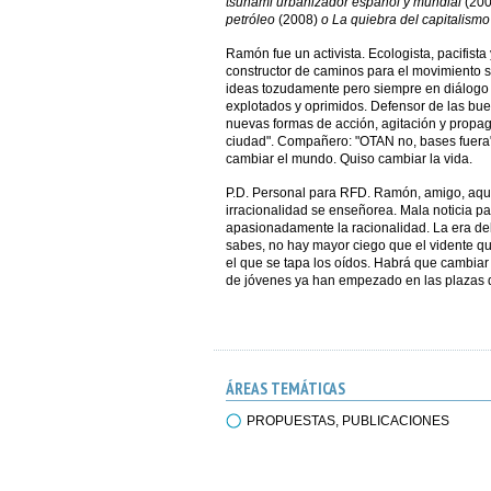
tsunami urbanizador español y mundial
(200
petróleo
(2008)
o La quiebra del capitalismo
Ramón fue un activista. Ecologista, pacifista
constructor de caminos para el movimiento s
ideas tozudamente pero siempre en diálogo c
explotados y oprimidos. Defensor de las bu
nuevas formas de acción, agitación y propag
ciudad". Compañero: "OTAN no, bases fuera",
cambiar el mundo. Quiso cambiar la vida.
P.D. Personal para RFD. Ramón, amigo, aquí
irracionalidad se enseñorea. Mala noticia pa
apasionadamente la racionalidad. La era del
sabes, no hay mayor ciego que el vidente qu
el que se tapa los oídos. Habrá que cambiar
de jóvenes ya han empezado en las plazas de
ÁREAS TEMÁTICAS
PROPUESTAS, PUBLICACIONES