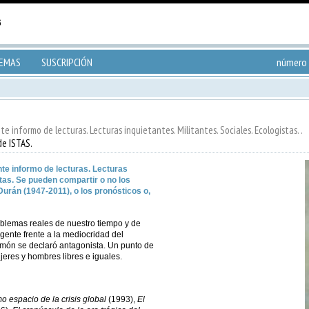
TEMAS
SUSCRIPCIÓN
número 
te informo de lecturas. Lecturas inquietantes. Militantes. Sociales. Ecologistas. .
de ISTAS.
nte informo de lecturas. Lecturas
stas. Se pueden compartir o no los
urán (1947-2011), o los pronósticos o,
oblemas reales de nuestro tiempo y de
igente frente a la mediocridad del
ón se declaró antagonista. Un punto de
eres y hombres libres e iguales.
o espacio de la crisis global
(1993),
El