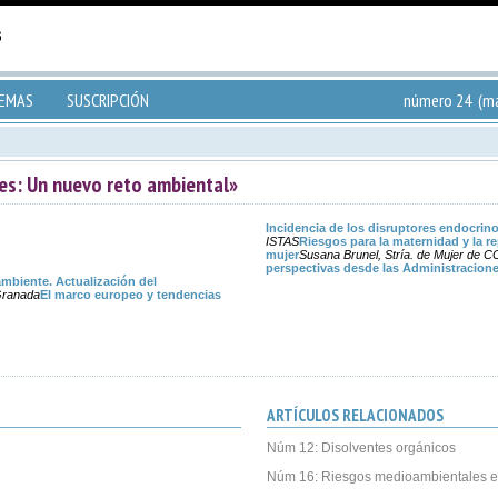
TEMAS
SUSCRIPCIÓN
número 24 (ma
es: Un nuevo reto ambiental»
Incidencia de los disruptores endocrin
ISTAS
Riesgos para la maternidad y la r
mujer
Susana Brunel, Stría. de Mujer de 
perspectivas desde las Administracion
ambiente. Actualización del
Granada
El marco europeo y tendencias
ARTÍCULOS RELACIONADOS
Núm 12: Disolventes orgánicos
Núm 16: Riesgos medioambientales e