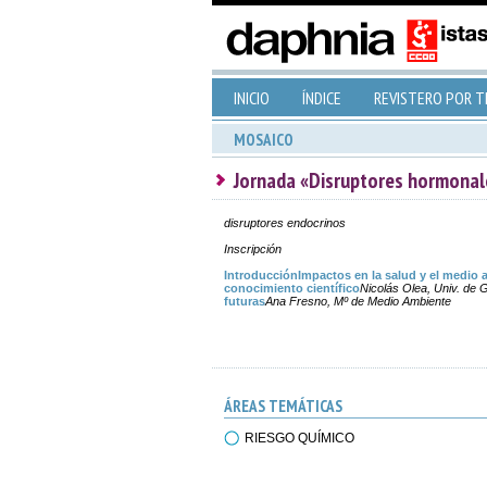
INICIO
ÍNDICE
REVISTERO POR 
MOSAICO
Jornada «Disruptores hormonal
disruptores endocrinos
Inscripción
Introducción
Impactos en la salud y el medio 
conocimiento científico
Nicolás Olea, Univ. de 
futuras
Ana Fresno, Mº de Medio Ambiente
ÁREAS TEMÁTICAS
RIESGO QUÍMICO