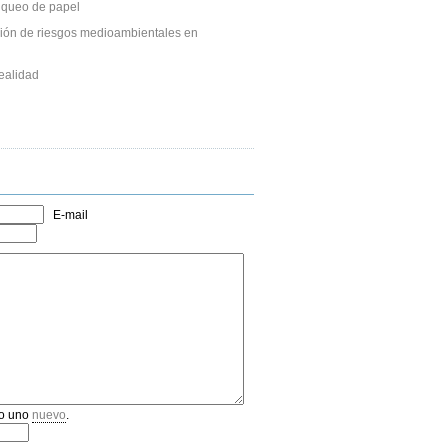
anqueo de papel
ción de riesgos medioambientales en
ealidad
E-mail
o uno
nuevo
.