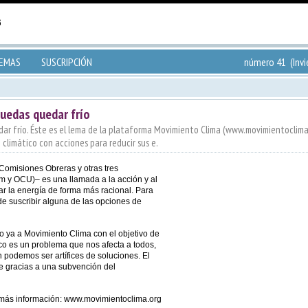
TEMAS
SUSCRIPCIÓN
número 41 (Invi
puedas quedar frío
ar frío. Éste es el lema de la plataforma Movimiento Clima (www.movimientoclima.o
 climático con acciones para reducir sus e.
Comisiones Obreras y otras tres
 y OCU)– es una llamada a la acción y al
ar la energía de forma más racional. Para
de suscribir alguna de las opciones de
 ya a Movimiento Clima con el objetivo de
ico es un problema que nos afecta a todos,
podemos ser artífices de soluciones. El
le gracias a una subvención del
más información: www.movimientoclima.org