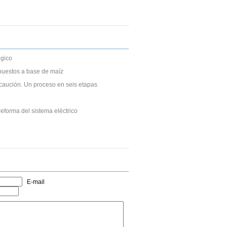
gico
puestos a base de maíz
caución. Un proceso en seis etapas
eforma del sistema eléctrico
E-mail