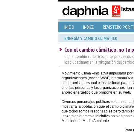
INICIO
ÍNDICE
REVISTERO POR 
ENERGÍA Y CAMBIO CLIMÁTICO
Con el cambio climático, no te 
Con el cambio climático, no te puedes qued
los ciudadanos en la mitigación del cambio
Movimiento Clima –iniciativa impulsada por 
organizaciones (Adena/WWF, Intermon/Oxfam
compromiso personal e institucional para us
ello, las personas y las organizaciones han 
ahorro energético que propone en su web.
Diversos personajes públicos se han sumado
mostrar a la población que el cambio climát
que todos somos responsables pero también 
lanzamiento de esta iniciativa ha sido posib
Ministeriode Medio Ambiente.
Para 