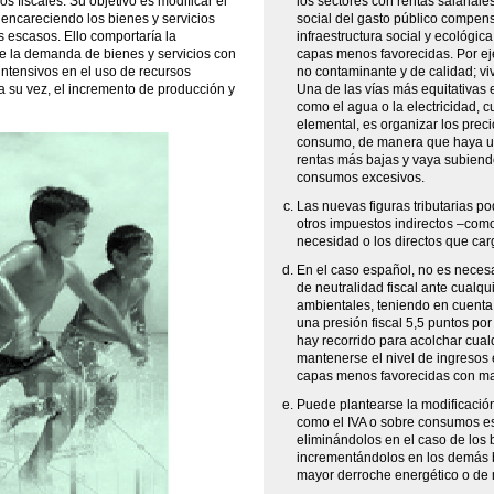
s fiscales. Su objetivo es modificar el
los sectores con rentas salariales
ncareciendo los bienes y servicios
social del gasto público compens
 escasos. Ello comportaría la
infraestructura social y ecológic
 de la demanda de bienes y servicios con
capas menos favorecidas. Por eje
ntensivos en el uso de recursos
no contaminante y de calidad; viv
 a su vez, el incremento de producción y
Una de las vías más equitativas e
como el agua o la electricidad, 
elemental, es organizar los prec
consumo, de manera que haya un
rentas más bajas y vaya subiendo
consumos excesivos.
Las nuevas figuras tributarias po
otros impuestos indirectos –com
necesidad o los directos que car
En el caso español, no es neces
de neutralidad fiscal ante cualqu
ambientales, teniendo en cuenta
una presión fiscal 5,5 puntos por
hay recorrido para acolchar cua
mantenerse el nivel de ingresos 
capas menos favorecidas con mayo
Puede plantearse la modificación
como el IVA o sobre consumos es
eliminándolos en el caso de los
incrementándolos en los demás b
mayor derroche energético o de 