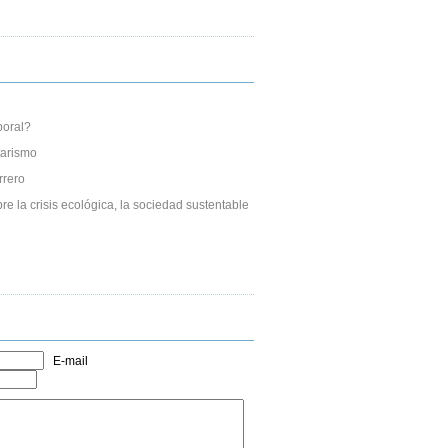
boral?
tarismo
rrero
re la crisis ecológica, la sociedad sustentable
E-mail