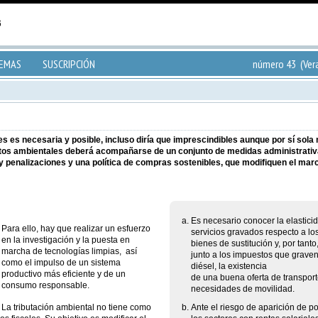
TEMAS
SUSCRIPCIÓN
número 43 (Ver
s es necesaria y posible, incluso diría que imprescindibles aunque por sí sola n
butos ambientales deberá acompañarse de un conjunto de medidas administrativ
y penalizaciones y una política de compras sostenibles, que modifiquen el marc
Es necesario conocer la elastic
Para ello, hay que realizar un esfuerzo
servicios gravados respecto a los
en la investigación y la puesta en
bienes de sustitución y, por tant
marcha de tecnologías limpias, así
junto a los impuestos que graven
como el impulso de un sistema
diésel, la existencia
productivo más eficiente y de un
de una buena oferta de transport
consumo responsable.
necesidades de movilidad.
La tributación ambiental no tiene como
Ante el riesgo de aparición de po