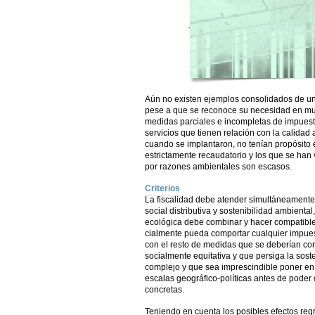
Aún no existen ejemplos consolidados de una
pese a que se reconoce su necesidad en muy
medidas parciales e incompletas de impuest
servicios que tienen relación con la calidad
cuando se implantaron, no tenían propósito
estrictamente recaudatorio y los que se ha
por razones ambientales son escasos.
Criterios
La fiscalidad debe atender simultáneamente a
social distributiva y sostenibilidad ambiental
ecológica debe combinar y hacer compatible
cialmente pueda comportar cualquier impues
con el resto de medidas que se deberían con
socialmente equitativa y que persiga la sost
complejo y que sea imprescindible poner en
escalas geográfico-políticas antes de poder 
concretas.
Teniendo en cuenta los posibles efectos reg