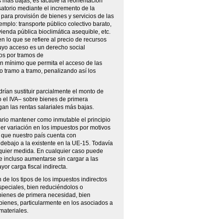
 más bajas, es factible la reorientación
atorio mediante el incremento de la
a para provisión de bienes y servicios de las
mplo: transporte público colectivo barato,
ienda pública bioclimática asequible, etc.
n lo que se refiere al precio de recursos
cuyo acceso es un derecho social
ios por tramos de
 mínimo que permita el acceso de las
 tramo a tramo, penalizando así los
drían sustituir parcialmente el monto de
o el IVA– sobre bienes de primera
gan las rentas salariales más bajas.
ario mantener como inmutable el principio
ier variación en los impuestos por motivos
 que nuestro país cuenta con
 debajo a la existente en la UE-15. Todavía
lquier medida. En cualquier caso puede
e incluso aumentarse sin cargar a las
r carga fiscal indirecta.
 de los tipos de los impuestos indirectos
peciales, bien reduciéndolos o
 bienes de primera necesidad, bien
ienes, particularmente en los asociados a
materiales.