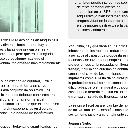
También puede intervenirse sobre
de renta personal exenta de
tributación en el IRPF, lo que c
adquisitivo, o bien incrementand
progresividad en los tramos alto
en los impuestos directos a la pa
sociales y ambientales.
 fiscalidad ecológica en ningún país,
 diversos foros. Lo que hay son
Por último, hay que señalar una dificu
os y tasas que gravan bienes y
intensamente los recursos reduciendo
 ambiental, pero que en su mayoría,
asociados al trabajo. La propuesta es i
 ecológico alguno más que el
recursos y de favorecer el empleo. La 
n venido implantando más recientemente
protección social, la recaudación lleg
trabajo, incluso con criterios de contr
como es el caso de las pensiones o el
impuestos como el resto de políticas p
 los criterios de equidad, justicia
la protección social se hace como el re
, por ello una reforma en clave
dificultades, pero en el nuestro cualq
s ese conjunto de objetivos. Los
caso, nunca debería concluir en un deb
to indirecto deberán contrarrestarse
garantiza el Estado de Bienestar, sino
figurar en una reforma fiscal
enibilidad. Ello hace que el debate sea
La reforma fiscal para el cambio de la
 marcha experiencias en diversas
definitiva, uno de los desafíos más in
concluir la bondad de las fórmulas
socialmente justo y ambientalmente so
Joaquín Nieto.
resivos –todavía no cuantificados– de