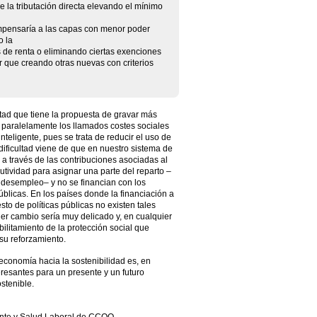
 la tributación directa elevando el mínimo
ompensaría a las capas con menor poder
o la
s de renta o eliminando ciertas exenciones
r que creando otras nuevas con criterios
ltad que tiene la propuesta de gravar más
 paralelamente los llamados costes sociales
nteligente, pues se trata de reducir el uso de
dificultad viene de que en nuestro sistema de
a a través de las contribuciones asociadas al
ibutividad para asignar una parte del reparto –
 desempleo– y no se financian con los
úblicas. En los países donde la financiación a
sto de políticas públicas no existen tales
uier cambio sería muy delicado y, en cualquier
ilitamiento de la protección social que
 su reforzamiento.
 economía hacia la sostenibilidad es, en
teresantes para un presente y un futuro
stenible.