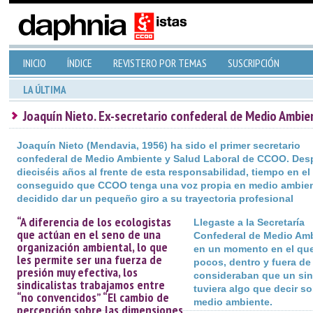
INICIO
ÍNDICE
REVISTERO POR TEMAS
SUSCRIPCIÓN
LA ÚLTIMA
Joaquín Nieto. Ex-secretario confederal de Medio Ambie
Joaquín Nieto (Mendavia, 1956) ha sido el primer secretario
confederal de Medio Ambiente y Salud Laboral de CCOO. Des
dieciséis años al frente de esta responsabilidad, tiempo en el
conseguido que CCOO tenga una voz propia en medio ambien
decidido dar un pequeño giro a su trayectoria profesional
“A diferencia de los ecologistas
Llegaste a la Secretaría
que actúan en el seno de una
Confederal de Medio Am
organización ambiental, lo que
en un momento en el qu
les permite ser una fuerza de
pocos, dentro y fuera d
presión muy efectiva, los
consideraban que un sin
sindicalistas trabajamos entre
tuviera algo que decir so
“no convencidos” “El cambio de
medio ambiente.
percepción sobre las dimensiones