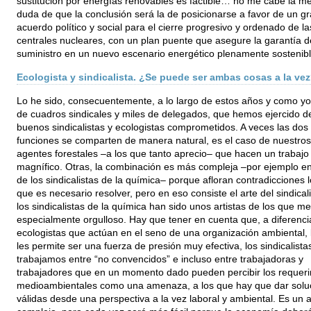
sustitución por energías renovables es factible… no me cabe la m
duda de que la conclusión será la de posicionarse a favor de un g
acuerdo político y social para el cierre progresivo y ordenado de la
centrales nucleares, con un plan puente que asegure la garantía d
suministro en un nuevo escenario energético plenamente sostenibl
Ecologista y sindicalista. ¿Se puede ser ambas cosas a la ve
Lo he sido, consecuentemente, a lo largo de estos años y como yo
de cuadros sindicales y miles de delegados, que hemos ejercido d
buenos sindicalistas y ecologistas comprometidos. A veces las dos
funciones se comparten de manera natural, es el caso de nuestros
agentes forestales –a los que tanto aprecio– que hacen un trabajo 
magnífico. Otras, la combinación es más compleja –por ejemplo en
de los sindicalistas de la química– porque afloran contradicciones 
que es necesario resolver, pero en eso consiste el arte del sindical
los sindicalistas de la química han sido unos artistas de los que me
especialmente orgulloso. Hay que tener en cuenta que, a diferenci
ecologistas que actúan en el seno de una organización ambiental, 
les permite ser una fuerza de presión muy efectiva, los sindicalista
trabajamos entre “no convencidos” e incluso entre trabajadoras y
trabajadores que en un momento dado pueden percibir los requer
medioambientales como una amenaza, a los que hay que dar solu
válidas desde una perspectiva a la vez laboral y ambiental. Es un 