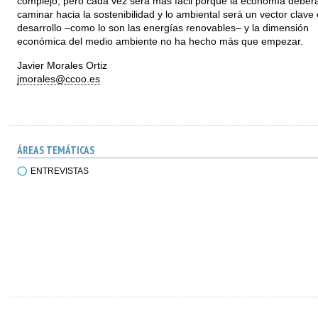
complejo, pero cada vez será más fácil porque la economía deber
caminar hacia la sostenibilidad y lo ambiental será un vector clave
desarrollo –como lo son las energías renovables– y la dimensión
económica del medio ambiente no ha hecho más que empezar.
Javier Morales Ortiz
jmorales@ccoo.es
ÁREAS TEMÁTICAS
ENTREVISTAS