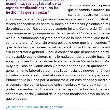
económica, social y laboral de la
Tampoco muy pocos pens
agenda medioambiental no ha
que el cambio climático iba
hecho más que empezar”
cambiar nuestra forma de 
y consumir la energía y provocar una tercera revolución industrial 
tendrá consecuencias sobre millones de empresas y cientos de mi
de trabajadores. Recuerdo que cuando fui a la Cumbre del Clima d
mis compañeras y compañeros de la Ejecutiva Confederal no ente
bien qué pintábamos allí y me parecía de lo más normal que no lo
comprendieran. Ahora, sin embargo, ya lo creo que lo entienden. 
que darles las gracias –especialmente a Antonio Gutiérrez, que en
era el secretario general— por la confianza que depositaron en mi 
y el respaldo que le dieron; sin ello nada se habría podido hacer. 
apoyo también lo he tenido en la etapa de José María Fidalgo. Me 
muy orgulloso de Comisiones Obreras por añadir a su quehacer
genuinamente laboral su permeabilidad hacia los nuevos fenómen
sociales, dando continuidad al sindicalismo sociopolítico que las vi
Entonces fue la lucha por la democracia, en esta década y media 
el compromiso con la igualdad entre hombres y mujeres y con la
protección ambiental. El cambio de percepción sobre las dimensio
económica, social y laboral de la agenda medioambiental no ha h
que empezar.
¿Cuál es el balance de tu gestión?