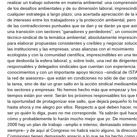
realizar un trabajo solvente en materia ambiental: una comprensió
de los desafíos ambientales y de su dimensión laboral, imprescindi
cualquier estrategia a largo plazo; una acertada apreciación de la 
de intereses entre los trabajadores y la protección ambiental, pero
de las contradicciones puntuales que se dan y se darán ya que asi
una transición con sectores “ganadores y perdedores”; un conocim
técnico-sindical de la temática ambiental, absolutamente imprescin
para elaborar propuestas consistentes y creíbles y negociar soluc
las instituciones y las empresas; unas alianzas con el movimiento
ecologista y con la comunidad científica, imprescindibles en una t
que desborda la esfera laboral; y, sobre todo, una red de dirigente
responsables y delegados sindicales que cuentan con experiencia 
conocimientos y con un importante apoyo técnico –sindical de IST
la red de asesores– que están en condiciones no sólo de dar conti
la tarea, sino de dar un gran salto en la acción sindical medioambi
los sectores y empresas. No hemos hecho más que empezar y los
tiempos están por venir. Serán los próximos responsables los que 
la oportunidad de protagonizar ese salto, que dejará pequeño lo h
hasta ahora y me alegro por ellos. Respecto a qué deben hacer, n
ser yo quién lo diga, pues no me corresponde. Ya sabrán qué hace
cómo y probablemente lo harán mucho mejor que yo. De momento
2008 hay un plan de trabajo –amplio e intenso, demasiado intens
siempre– y de aquí al Congreso no habrá vacío alguno, la direcció
Comisiones tienen demasiado aprecio a lo que se ha hecho como 