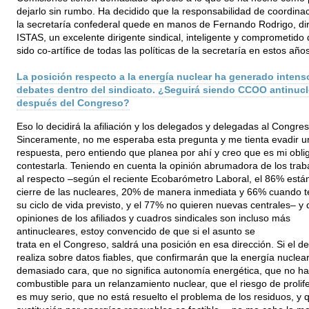
dejarlo sin rumbo. Ha decidido que la responsabilidad de coordina
la secretaría confederal quede en manos de Fernando Rodrigo, dir
ISTAS, un excelente dirigente sindical, inteligente y comprometido
sido co-artífice de todas las políticas de la secretaría en estos años
La posición respecto a la energía nuclear ha generado intens
debates dentro del sindicato. ¿Seguirá siendo CCOO antinucl
después del Congreso?
Eso lo decidirá la afiliación y los delegados y delegadas al Congr
Sinceramente, no me esperaba esta pregunta y me tienta evadir u
respuesta, pero entiendo que planea por ahí y creo que es mi obli
contestarla. Teniendo en cuenta la opinión abrumadora de los trab
al respecto –según el reciente Ecobarómetro Laboral, el 86% están
cierre de las nucleares, 20% de manera inmediata y 66% cuando 
su ciclo de vida previsto, y el 77% no quieren nuevas centrales– y 
opiniones de los afiliados y cuadros sindicales son incluso más
antinucleares, estoy convencido de que si el asunto se
trata en el Congreso, saldrá una posición en esa dirección. Si el d
realiza sobre datos fiables, que confirmarán que la energía nuclea
demasiado cara, que no significa autonomía energética, que no ha
combustible para un relanzamiento nuclear, que el riesgo de prolif
es muy serio, que no está resuelto el problema de los residuos, y 