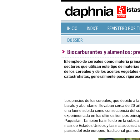
INICIO
ÍNDICE
REVISTERO POR 
DOSSIER
Biocarburantes y alimentos: pr
El empleo de cereales como materia prima p
sectores que utilizan este tipo de materia
de los cereales y de los aceites vegetales 
catastrofistas, generalmente poco riguros
Los precios de los cereales, que debido a la
barato y abundante, llevaban cerca de 20 a
una fuerte subida como consecuencia del c
experimentada en los últimos tiempos princi
Paquistán. También ha influido en la subida
maíz de Estados Unidos y las malas cosecha
países del este europeo, tradicional granero