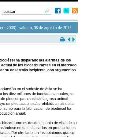
era 2008) sábado, 08 de agosto de 2026
biodiésel ha disparado las alarmas de los
a actual de los biocarburantes en el mercado
tar su desarrollo incipiente, con argumentos
producción en el sudeste de Asia se ha
a los diez millones de toneladas anuales, su
n de piensos para sustituir la grasa animal
uyo empleo actual está prohibido a raíz de la
onsumo para la fabricación de biodiésel ha
roducción anual.
s biocarburantes desde el punto de vista de su
basándose en datos basados en producciones
arias. Por otro lado, en las opiniones que se