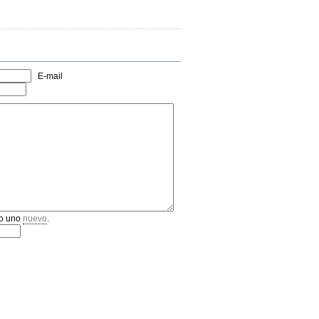
E-mail
o uno
nuevo
.