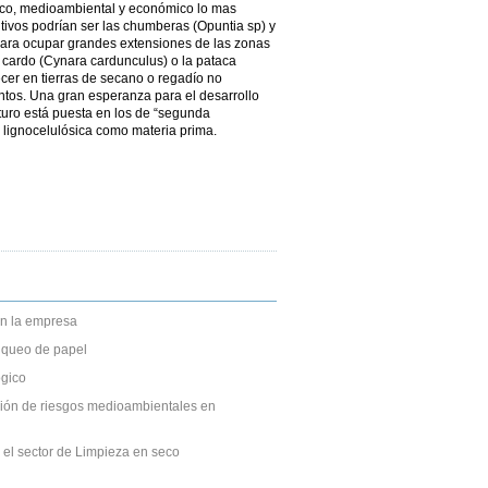
tico, medioambiental y económico lo mas
ltivos podrían ser las chumberas (Opuntia sp) y
para ocupar grandes extensiones de las zonas
el cardo (Cynara cardunculus) o la pataca
cer en tierras de secano o regadío no
entos. Una gran esperanza para el desarrollo
turo está puesta en los de “segunda
a lignocelulósica como materia prima.
n la empresa
anqueo de papel
gico
ción de riesgos medioambientales en
 el sector de Limpieza en seco