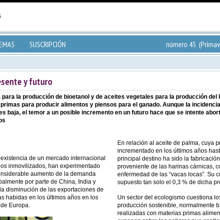
TEMAS
SUSCRIPCIÓN
número 45 (Primav
esente y futuro
ara la producción de bioetanol y de aceites vegetales para la producción del 
s primas para producir alimentos y piensos para el ganado. Aunque la incidenci
es baja, el temor a un posible incremento en un futuro hace que se intente abor
os
En relación al aceite de palma, cuya 
incrementado en los últimos años hast
 existencia de un mercado internacional
principal destino ha sido la fabricació
ños inmovilizados, han experimentado
proveniente de las harinas cárnicas, c
onsiderable aumento de la demanda
enfermedad de las “vacas locas”. Su c
palmente por parte de China, India y
supuesto tan solo el 0,3 % de dicha p
 la disminución de las exportaciones de
s habidas en los últimos años en los
Un sector del ecologismo cuestiona lo
 de Europa.
producción sostenible, normalmente 
realizadas con materias primas aliment