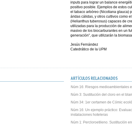
inputs para lograr un balance energé
positivo posible. Ejemplos de estos cu
el tabaco arbóreo (Nicotiana glauca) 
áridas cálidas, y otros cultivos como 
(Helianthus tuberosus) capaces de cre
utilizadas para la producción de alim
masivo de los biocarburantes en un fu
generación”, que utilizarán la biomas
Jesús Fernández
Catedrático de la UPM
ARTÍCULOS RELACIONADOS
Núm 16: Riesgos medioambientales e
Núm 3: Sustitución del cloro en el bl
Núm 34: 1er certamen de Cómic ecoló
Núm 16: Un ejemplo práctico: Evalua
instalaciones hoteleras
Núm 1: Percloroetileno. Sustitución en