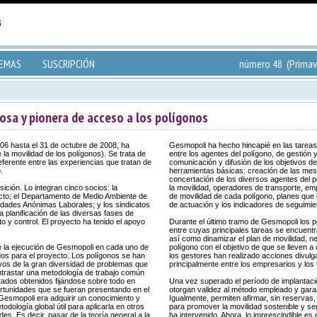
TEMAS
SUSCRIPCIÓN
número 48 (Primav
osa y pionera de acceso a los polígonos
06 hasta el 31 de octubre de 2008, ha
Gesmopoli ha hecho hincapié en las tareas 
la movilidad de los polígonos). Se trata de
entre los agentes del polígono, de gestión y
ferente entre las experiencias que tratan de
comunicación y difusión de los objetivos de
.
herramientas básicas: creación de las mesa
concertación de los diversos agentes del po
ción. Lo integran cinco socios: la
la movilidad, operadores de transporte, em
ecto; el Departamento de Medio Ambiente de
de movilidad de cada polígono, planes que i
edades Anónimas Laborales; y los sindicatos
de actuación y los indicadores de seguimie
lanificación de las diversas fases de
o y control. El proyecto ha tenido el apoyo
Durante el último tramo de Gesmopoli los p
entre cuyas principales tareas se encuentra
así como dinamizar el plan de movilidad, n
e la ejecución de Gesmopoli en cada uno de
polígono con el objetivo de que se lleven 
dos para el proyecto. Los polígonos se han
los gestores han realizado acciones divulg
vos de la gran diversidad de problemas que
principalmente entre los empresarios y los 
ntrastar una metodología de trabajo común
ultados obtenidos fijándose sobre todo en
Una vez superado el período de implantaci
ortunidades que se fueran presentando en el
otorgan validez al método empleado y gara
o Gesmopoli era adquirir un conocimiento y
Igualmente, permiten afirmar, sin reserva
dología global útil para aplicarla en otros
para promover la movilidad sostenible y se
es. Es decir, pasar de la teoría general a la
ha intervenido. Ahora, lo imprescindible es