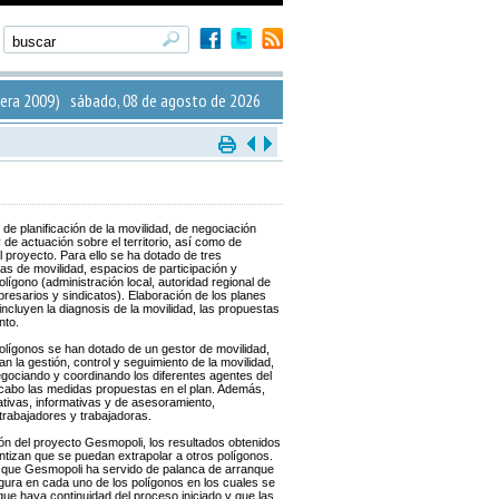
era 2009) sábado, 08 de agosto de 2026
de planificación de la movilidad, de negociación
 de actuación sobre el territorio, así como de
l proyecto. Para ello se ha dotado de tres
s de movilidad, espacios de participación y
lígono (administración local, autoridad regional de
presarios y sindicatos). Elaboración de los planes
ncluyen la diagnosis de la movilidad, las propuestas
nto.
olígonos se han dotado de un gestor de movilidad,
n la gestión, control y seguimiento de la movilidad,
egociando y coordinando los diferentes agentes del
a cabo las medidas propuestas en el plan. Además,
ativas, informativas y de asesoramiento,
trabajadores y trabajadoras.
ón del proyecto Gesmopoli, los resultados obtenidos
ntizan que se puedan extrapolar a otros polígonos.
s, que Gesmopoli ha servido de palanca de arranque
gura en cada uno de los polígonos en los cuales se
 que haya continuidad del proceso iniciado y que las