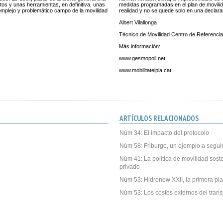
tos y unas herramientas, en definitiva, unas
medidas programadas en el plan de movili
complejo y problemático campo de la movilidad
realidad y no se quede solo en una declara
Albert Vilallonga
Tècnico de Movilidad Centro de Referenc
Más información:
www.gesmopoli.net
www.mobilitatelpla.cat
ARTÍCULOS RELACIONADOS
Núm 34: El impacto del protocolo
Núm 58: Friburgo, un ejemplo a segui
Núm 41: La política de movilidad soste
privado
Núm 53: Hidronew XXII, la primera pla
Núm 53: Los costes externos del trans