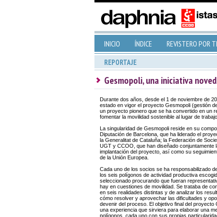
INICIO
ÍNDICE
REVISTERO POR 
REPORTAJE
Gesmopoli, una iniciativa noved
Durante dos años, desde el 1 de noviembre de 20
estado en vigor el proyecto Gesmopoli (gestión de 
un proyecto pionero que se ha convertido en un re
fomentar la movilidad sostenible al lugar de trabajo
La singularidad de Gesmopoli reside en su composi
Diputación de Barcelona, que ha liderado el proy
la Generalitat de Cataluña; la Federación de Soci
UGT y CCOO, que han diseñado conjuntamente la p
implantación del proyecto, así como su seguimient
de la Unión Europea.
Cada uno de los socios se ha responsabilizado d
los seis polígonos de actividad productiva escogi
seleccionado procurando que fueran representati
hay en cuestiones de movilidad. Se trataba de co
en seis realidades distintas y de analizar los res
cómo resolver y aprovechar las dificultades y op
devenir del proceso. El objetivo final del proyect
una experiencia que sirviera para elaborar una meto
polígonos, cada uno con sus propias particularidad