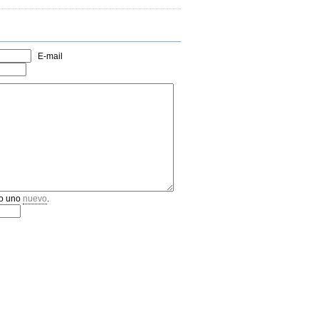
E-mail
o uno
nuevo
.