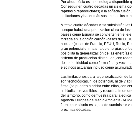
Por ahora, ésta es la tecnología disponible 
Conseguir en cuatro décadas un sistema ope
rápidos o reproductores) o la soñada fusión
limitaciones y hacer más sostenibles las ce
A tres o cuatro décadas vista subsistirán las
aunque habrá una priorización clara de las 
países como España se convierten en el eje 
forzada en la opción carbón (casos de EEUU, 
nuclear (casos de Francia, EEUU, Rusia, Rein
gran potencial en materia de energías de fue
posibilita la generalización de las energías
sistema de producción distribuida, con rede
de la electricidad como forma final y vector 
eléctricos actuarían incluso como acumulado
Las limitaciones para la generalización de l
son tecnológicas, ni de potencial, ni de via
firme (se pueden hibridar entre ellas, con c
hidráulicas reversibles... y recurrir a inter
del territorio, como demuestra para la eólica
Agencia Europea de Medio Ambiente (AEMA)
fuente por sí sola es capaz de suministrar 
próximas décadas.