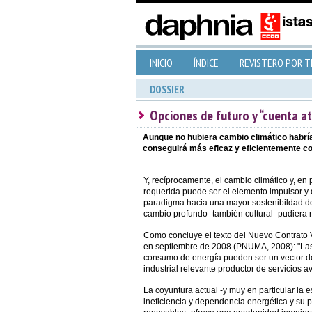
INICIO
ÍNDICE
REVISTERO POR 
DOSSIER
Opciones de futuro y “cuenta at
Aunque no hubiera cambio climático habría 
conseguirá más eficaz y eficientemente co
Y, recíprocamente, el cambio climático y, en p
requerida puede ser el elemento impulsor y
paradigma hacia una mayor sostenibildad de
cambio profundo -también cultural- pudiera 
Como concluye el texto del Nuevo Contrato
en septiembre de 2008 (PNUMA, 2008): "Las
consumo de energía pueden ser un vector de
industrial relevante productor de servicios 
La coyuntura actual -y muy en particular la 
ineficiencia y dependencia energética y su p