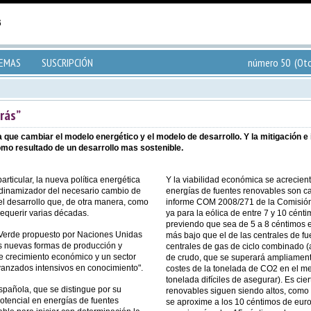
TEMAS
SUSCRIPCIÓN
número 50 (Oto
rás”
que cambiar el modelo energético y el modelo de desarrollo. Y la mitigación e 
mo resultado de un desarrollo mas sostenible.
articular, la nueva política energética
Y la viabilidad económica se acrecient
 dinamizador del necesario cambio de
energías de fuentes renovables son ca
l desarrollo que, de otra manera, como
informe COM 2008/271 de la Comisión
requerir varias décadas.
ya para la eólica de entre 7 y 10 cénti
previendo que sea de 5 a 8 céntimos en
 Verde propuesto por Naciones Unidas
más bajo que el de las centrales de fue
 nuevas formas de producción y
centrales de gas de ciclo combinado (
 crecimiento económico y un sector
de crudo, que se superará ampliamente
avanzados intensivos en conocimiento".
costes de la tonelada de CO2 en el m
tonelada difíciles de asegurar). Es cie
española, que se distingue por su
renovables siguen siendo altos, como 
otencial en energías de fuentes
se aproxime a los 10 céntimos de euro 