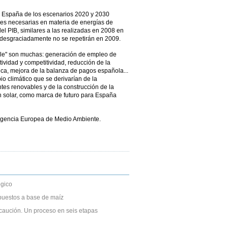
ra España de los escenarios 2020 y 2030
les necesarias en materia de energías de
del PIB, similares a las realizadas en 2008 en
 desgraciadamente no se repetirán en 2009.
ble" son muchas: generación de empleo de
tividad y competitividad, reducción de la
ca, mejora de la balanza de pagos española...
io climático que se derivarían de la
tes renovables y de la construcción de la
n solar, como marca de futuro para España
a Agencia Europea de Medio Ambiente.
gico
puestos a base de maíz
caución. Un proceso en seis etapas