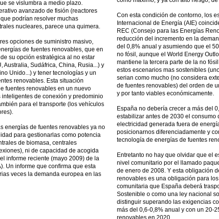
como máximo, y ya con alto riesgo, de
que se vislumbra a medio plazo.
rativo avanzado de fisión (reactores
Con esta condición de contorno, los e
, que podrían resolver muchas
Internacional de Energía (AIE) coincid
ntrales nucleares, parece una quimera.
REC (Consejo para las Energías Reno
reducción del incremento en la deman
 tres opciones de suministro masivo,
del 0,8% anual y asumiendo que el 50
energías de fuentes renovables, que en
no fósil, aunque el World Energy Outl
de su opción estratégica al no estar
mantiene la tercera parte de la no fósi
Australia, Sudáfrica, China, Rusia...) y
estos escenarios mas sostenibles (uno
o Unido...) y tener tecnologías y un
serian como mucho (no considera exte
ntes renovables. Esta situación
de fuentes renovables) del orden de u
 de fuentes renovables en un nuevo
y por tanto viables económicamente.
s inteligentes de conexión y predominio
también para el transporte (los vehículos
España no debería crecer a más del 0
res).
estabilizar antes de 2030 el consumo
electricidad generada fuera de energí
as energías de fuentes renovables ya no
posicionarnos diferenciadamente y co
bilidad para gestionarlas como potencia
tecnología de energías de fuentes ren
entrales de biomasa, centrales
conexiones), ni de capacidad de acogida
Entretanto no hay que olvidar que el 
 el informe reciente (mayo 2009) de la
nivel comunitario por el llamado paqu
. Un informe que confirma que esta
de enero de 2008. Y esta obligación d
varias veces la demanda europea en las
renovables es una obligación para los
comunitaria que España deberá trasp
Sostenible o como una ley nacional s
distinguir superando las exigencias 
más del 0,6-0,8% anual y con un 20-2
renovables en 2020.