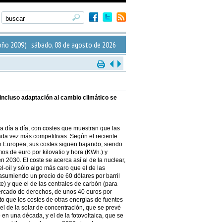
ño 2009) sábado, 08 de agosto de 2026
incluso adaptación al cambio climático se
a día a día, con costes que muestran que las
da vez más competitivas. Según el reciente
 Europea, sus costes siguen bajando, siendo
mos de euro por kilovatio y hora (KWh.) y
 2030. El coste se acerca así al de la nuclear,
l-oil y sólo algo más caro que el de las
asumiendo un precio de 60 dólares por barril
) y que el de las centrales de carbón (para
ercado de derechos, de unos 40 euros por
rto que los costes de otras energías de fuentes
el de la solar de concentración, que se prevé
en una década, y el de la fotovoltaica, que se