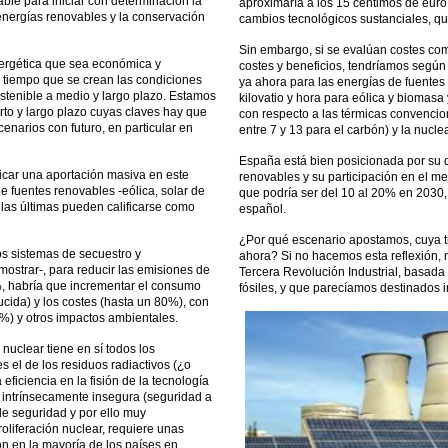
ble para iniciar con determinación la
aproximaría a los 15 céntimos de euro 
 energías renovables y la conservación
cambios tecnológicos sustanciales, que
Sin embargo, si se evalúan costes comp
ergética que sea económica y
costes y beneficios, tendríamos según
l tiempo que se crean las condiciones
ya ahora para las energías de fuentes
stenible a medio y largo plazo. Estamos
kilovatio y hora para eólica y biomasa
rto y largo plazo cuyas claves hay que
con respecto a las térmicas convencion
scenarios con futuro, en particular en
entre 7 y 13 para el carbón) y la nucle
España está bien posicionada por su d
icar una aportación masiva en este
renovables y su participación en el m
de fuentes renovables -eólica, solar de
que podría ser del 10 al 20% en 2030,
o las últimas pueden calificarse como
español.
¿Por qué escenario apostamos, cuya 
os sistemas de secuestro y
ahora? Si no hacemos esta reflexión,
ostrar-, para reducir las emisiones de
Tercera Revolución Industrial, basada
, habría que incrementar el consumo
fósiles, y que parecíamos destinados in
cida) y los costes (hasta un 80%), con
0%) y otros impactos ambientales.
 nuclear tiene en sí todos los
es el de los residuos radiactivos (¿o
ficiencia en la fisión de la tecnología
a intrínsecamente insegura (seguridad a
e seguridad y por ello muy
roliferación nuclear, requiere unas
n en la mayoría de los países en