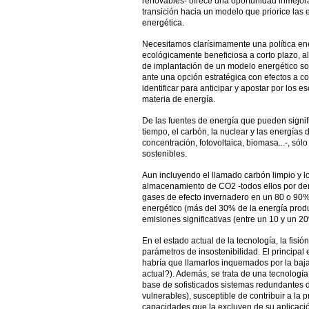
renovables- ofrece una oportunidad inmejora
transición hacia un modelo que priorice las
energética.
Necesitamos clarísimamente una política en
ecológicamente beneficiosa a corto plazo, a
de implantación de un modelo energético so
ante una opción estratégica con efectos a co
identificar para anticipar y apostar por los e
materia de energía.
De las fuentes de energía que pueden signif
tiempo, el carbón, la nuclear y las energías 
concentración, fotovoltaica, biomasa...-, sól
sostenibles.
Aun incluyendo el llamado carbón limpio y l
almacenamiento de CO2 -todos ellos por dem
gases de efecto invernadero en un 80 o 90%
energético (más del 30% de la energía produ
emisiones significativas (entre un 10 y un 2
En el estado actual de la tecnología, la fisión
parámetros de insostenibilidad. El principal 
habría que llamarlos inquemados por la baja e
actual?). Además, se trata de una tecnologí
base de sofisticados sistemas redundantes d
vulnerables), susceptible de contribuir a la p
capacidades que la excluyen de su aplicació