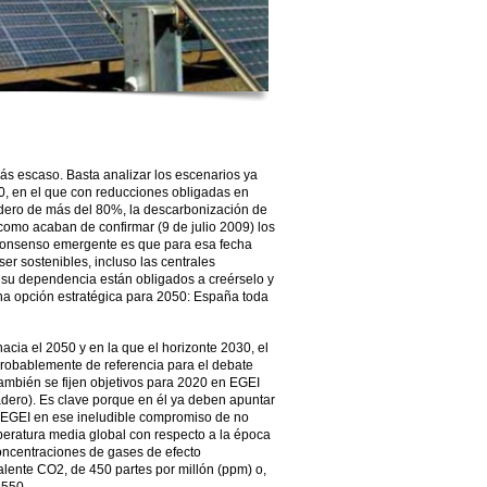
s escaso. Basta analizar los escenarios ya
0, en el que con reducciones obligadas en
dero de más del 80%, la descarbonización de
como acaban de confirmar (9 de julio 2009) los
l consenso emergente es que para esa fecha
er sostenibles, incluso las centrales
 su dependencia están obligados a creérselo y
na opción estratégica para 2050: España toda
hacia el 2050 y en la que el horizonte 2030, el
 probablemente de referencia para el debate
ambién se fijen objetivos para 2020 en EGEI
dero). Es clave porque en él ya deben apuntar
 EGEI en ese ineludible compromiso de no
peratura media global con respecto a la época
 concentraciones de gases de efecto
alente CO2, de 450 partes por millón (ppm) o,