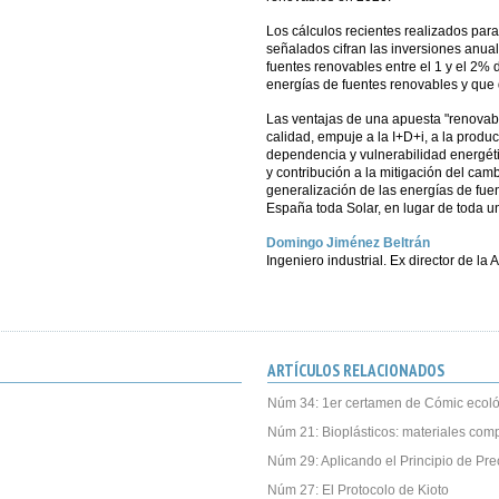
Los cálculos recientes realizados pa
señalados cifran las inversiones anua
fuentes renovables entre el 1 y el 2% 
energías de fuentes renovables y que
Las ventajas de una apuesta "renova
calidad, empuje a la I+D+i, a la produc
dependencia y vulnerabilidad energéti
y contribución a la mitigación del camb
generalización de las energías de fuen
España toda Solar, en lugar de toda u
Domingo Jiménez Beltrán
Ingeniero industrial. Ex director de l
ARTÍCULOS RELACIONADOS
Núm 34: 1er certamen de Cómic ecoló
Núm 21: Bioplásticos: materiales com
Núm 29: Aplicando el Principio de Pre
Núm 27: El Protocolo de Kioto