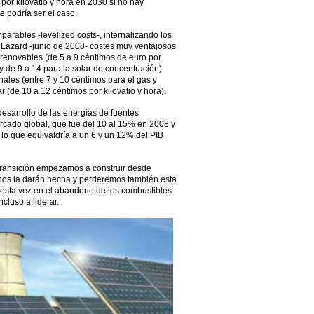
por kilovatio y hora en 2030 si no hay
 podría ser el caso.
arables -levelized costs-, internalizando los
 Lazard -junio de 2008- costes muy ventajosos
 renovables (de 5 a 9 céntimos de euro por
 y de 9 a 14 para la solar de concentración)
ales (entre 7 y 10 céntimos para el gas y
ar (de 10 a 12 céntimos por kilovatio y hora).
esarrollo de las energías de fuentes
ercado global, que fue del 10 al 15% en 2008 y
 lo que equivaldría a un 6 y un 12% del PIB
transición empezamos a construir desde
 nos la darán hecha y perderemos también esta
 esta vez en el abandono de los combustibles
cluso a liderar.