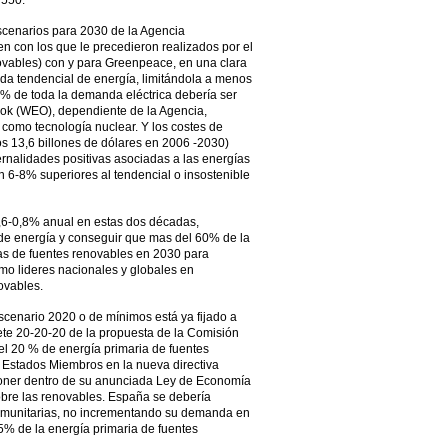
 550.
scenarios para 2030 de la Agencia
en con los que le precedieron realizados por el
vables) con y para Greenpeace, en una clara
da tendencial de energía, limitándola a menos
% de toda la demanda eléctrica debería ser
ook (WEO), dependiente de la Agencia,
l como tecnología nuclear. Y los costes de
s 13,6 billones de dólares en 2006 -2030)
rnalidades positivas asociadas a las energías
n 6-8% superiores al tendencial o insostenible
,6-0,8% anual en estas dos décadas,
 de energía y conseguir que mas del 60% de la
as de fuentes renovables en 2030 para
mo lideres nacionales y globales en
ovables.
escenario 2020 o de mínimos está ya fijado a
ete 20-20-20 de la propuesta de la Comisión
el 20 % de energía primaria de fuentes
 Estados Miembros en la nueva directiva
oner dentro de su anunciada Ley de Economía
obre las renovables. España se debería
comunitarias, no incrementando su demanda en
5% de la energía primaria de fuentes