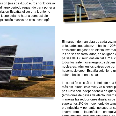
ersión (más de 4.000 euros por kilovatio
 el largo periodo requerido para poner a
iría, en España, el ser una fuente no
a tecnología no habría combustible
licación masiva de esta tecnología.
El margen de maniobra es cada vez má
estudiados que alcanzan hasta el 205
emisiones de gases de efecto inverna
los países desarrollados, es obligada 
países del G8 reunidos en Italia. Y e
todos los sistemas energéticos deben s
nucleares, admiten los países que por
hacérnoslo creer. España solo tiene u
solar o básicamente solar.
La cuestión es cuál es la hoja de ruta 
más estudiado, es clave y va a servir
pos Kioto con independencia de que t
(emisiones de gases de efecto inverna
maneras las reducciones drásticas de
superar los 2ºC de incremento de tem
preindustrial y, por tanto, no superar
invernadero en la atmósfera, en equiv