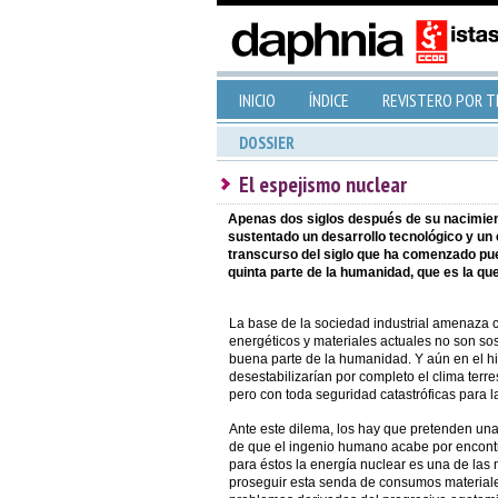
INICIO
ÍNDICE
REVISTERO POR 
DOSSIER
El espejismo nuclear
Apenas dos siglos después de su nacimiento
sustentado un desarrollo tecnológico y un
transcurso del siglo que ha comenzado pue
quinta parte de la humanidad, que es la q
La base de la sociedad industrial amenaza
energéticos y materiales actuales no son so
buena parte de la humanidad. Y aún en el hi
desestabilizarían por completo el clima terr
pero con toda seguridad catastróficas para 
Ante este dilema, los hay que pretenden un
de que el ingenio humano acabe por encontra
para éstos la energía nuclear es una de la
proseguir esta senda de consumos materiale