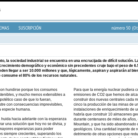
TEMAS
SUSCRIPCIÓN
número 50 (Ot
, la sociedad industrial se encuentra en una encrucijada de difícil solución. L
 crecimiento demográfico y económico sin precedentes cruje bajo el peso de 6
den llegar a ser 10.000 millones y que, lógicamente, aspiran y aspirarán al bi
ue consume el 80% de los recursos naturales.
 con hundirse porque los consumos
Para que la energía nuclear pudiera co
stenibles, y mucho menos extensibles a
emisiones de CO2 que hemos de alcanz
potético caso de que lo fueran,
construir dos nuevas centrales cada m
estre con consecuencias imprevisibles,
cinco la producción de las minas de ur
la especie humana.
instalaciones de enriquecimiento de ur
habría que construir 10 almacenes ge
a huida hacia adelante con la esperanza
durante centenares de miles de años,
r una solución que hoy no se divisa, y
Mountain, y que ha sido abandonado 
s mayores esperanzas para poder
geológicos. Una cantidad ingente de r
s siempre crecientes, superando los
detrimento de otras opciones que redu