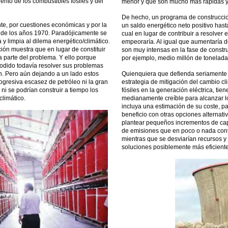
nto de los combustibles fósiles y del
menor y que son mucho más rápidas y
De hecho, un programa de construccio
te, por cuestiones económicas y por la
un saldo energético neto positivo has
 de los años 1970. Paradójicamente se
cual en lugar de contribuir a resolver 
y limpia al dilema energético/climático.
empeoraría. Al igual que aumentaría 
ción muestra que en lugar de constituir
son muy intensas en la fase de constru
a parte del problema. Y ello porque
por ejemplo, medio millón de tonelad
odido todavía resolver sus problemas
ón. Pero aún dejando a un lado estos
Quienquiera que defienda seriamente l
resiva escasez de petróleo ni la gran
estrategia de mitigación del cambio cl
i se podrían construir a tiempo los
fósiles en la generación eléctrica, tie
climático.
medianamente creíble para alcanzar lo
incluya una estimación de su coste, pa
beneficio con otras opciones alternativ
plantear pequeños incrementos de capa
de emisiones que en poco o nada contr
mientras que se desviarían recursos y 
soluciones posiblemente más eficiente