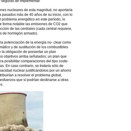
 seguras de implementar.
nes nucleares de esta magnitud, no aportaría
ta pasados más de 40 años de su inicio, con lo
el problema energético en este período, lo
de forma notable las emisiones de CO2 que
cción de las centrales (cada central requiere,
as de hormigón armado).
a potenciación de la energía nu- clear como
imático y de sustitución de los combustibles
ne la obligación de presentar un plan
s objetivos arriba señalados; un plan que
ra posibilitar comparaciones del tipo coste-
as. En caso contrario, se trataría sólo de
cidad nuclear justificándolos por un ahorro
ibuirían a resolver el problema global,
esfuerzos que sí podrían destinarse a otras
s.