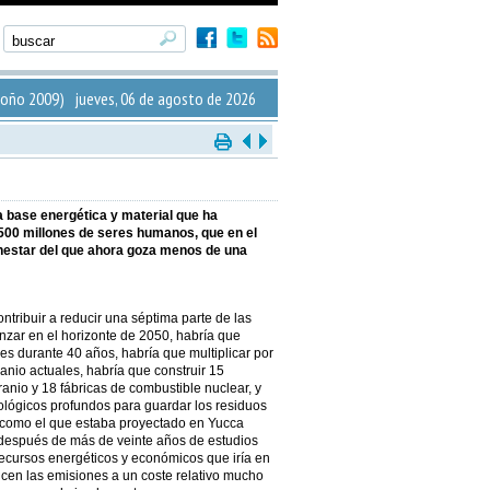
oño 2009) jueves, 06 de agosto de 2026
a base energética y material que ha
.500 millones de seres humanos, que en el
enestar del que ahora goza menos de una
ntribuir a reducir una séptima parte de las
ar en el horizonte de 2050, habría que
es durante 40 años, habría que multiplicar por
anio actuales, habría que construir 15
anio y 18 fábricas de combustible nuclear, y
ológicos profundos para guardar los residuos
 como el que estaba proyectado en Yucca
después de más de veinte años de estudios
ecursos energéticos y económicos que iría en
cen las emisiones a un coste relativo mucho