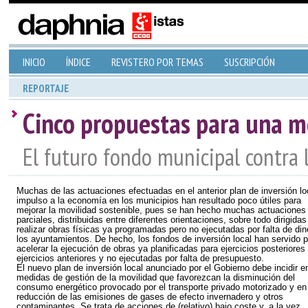
INICIO
ÍNDICE
REVISTERO POR TEMAS
SUSCRIPCIÓN
REPORTAJE
Cinco propuestas para una m
El futuro fondo municipal contra la
Muchas de las actuaciones efectuadas en el anterior plan de inversión lo
impulso a la economía en los municipios han resultado poco útiles para
mejorar la movilidad sostenible, pues se han hecho muchas actuaciones
parciales, distribuidas entre diferentes orientaciones, sobre todo dirigidas
realizar obras físicas ya programadas pero no ejecutadas por falta de din
los ayuntamientos. De hecho, los fondos de inversión local han servido p
acelerar la ejecución de obras ya planificadas para ejercicios posteriores
ejercicios anteriores y no ejecutadas por falta de presupuesto.
El nuevo plan de inversión local anunciado por el Gobierno debe incidir e
medidas de gestión de la movilidad que favorezcan la disminución del
consumo energético provocado por el transporte privado motorizado y en 
reducción de las emisiones de gases de efecto invernadero y otros
contaminantes. Se trata de acciones de (relativo) bajo coste y, a la vez,