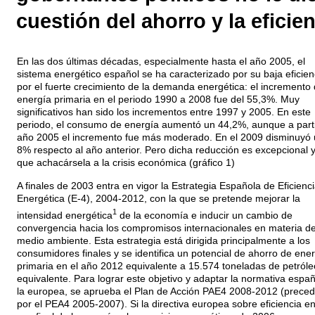
cuestión del ahorro y la eficie
En las dos últimas décadas, especialmente hasta el año 2005, el
sistema energético español se ha caracterizado por su baja eficien
por el fuerte crecimiento de la demanda energética: el incremento
energía primaria en el periodo 1990 a 2008 fue del 55,3%. Muy
significativos han sido los incrementos entre 1997 y 2005. En este
periodo, el consumo de energía aumentó un 44,2%, aunque a parti
año 2005 el incremento fue más moderado. En el 2009 disminuyó 
8% respecto al año anterior. Pero dicha reducción es excepcional 
que achacársela a la crisis económica (gráfico 1)
A finales de 2003 entra en vigor la Estrategia Española de Eficienc
Energética (E-4), 2004-2012, con la que se pretende mejorar la
1
intensidad energética
de la economía e inducir un cambio de
convergencia hacia los compromisos internacionales en materia d
medio ambiente. Esta estrategia está dirigida principalmente a los
consumidores finales y se identifica un potencial de ahorro de ene
primaria en el año 2012 equivalente a 15.574 toneladas de petróle
equivalente. Para lograr este objetivo y adaptar la normativa españ
la europea, se aprueba el Plan de Acción PAE4 2008-2012 (preced
por el PEA4 2005-2007). Si la directiva europea sobre eficiencia en