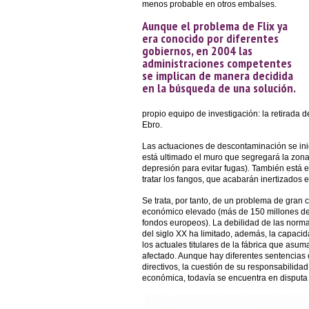
menos probable en otros embalses.
Aunque el problema de Flix ya
era conocido por diferentes
gobiernos, en 2004 las
administraciones competentes
se implican de manera decidida
en la búsqueda de una solución.
propio equipo de investigación: la retirada 
Ebro.
Las actuaciones de descontaminación se in
está ultimado el muro que segregará la zona 
depresión para evitar fugas). También está e
tratar los fangos, que acabarán inertizados 
Se trata, por tanto, de un problema de gran 
económico elevado (más de 150 millones de 
fondos europeos). La debilidad de las norma
del siglo XX ha limitado, además, la capacid
los actuales titulares de la fábrica que asu
afectado. Aunque hay diferentes sentencias 
directivos, la cuestión de su responsabilidad c
económica, todavía se encuentra en disputa a