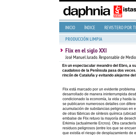
INICIO
ÍNDICE
REVISTERO POR 
PRODUCCIÓN LIMPIA
Flix en el siglo XXI
José Manuel Jurado. Responsable de Medio
En un espectacular meandro del Ebro, a su 
caudaloso de la Península pasa dos veces. D
rincón de Cataluña y evitando alejarme del 
Flix está marcado por un evidente problema a
desarrollado de manera ininterrumpida des
condicionado la economía, la vida y hasta l
se publicaron numerosos detalles con diferen
acumulación de substancias peligrosas en el 
de otras fábricas de síntesis química (ubicad
embalse de Flix retuvo la mayoría de desec
Erkimia (actualmente Ercros). Otra caracterí
residuos peligrosos (entre los que se encu
que existía el riesgo de desplazamiento de es