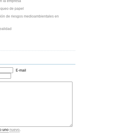
n la empresa
anqueo de papel
ción de riesgos medioambientales en
ealidad
E-mail
o uno
nuevo
.