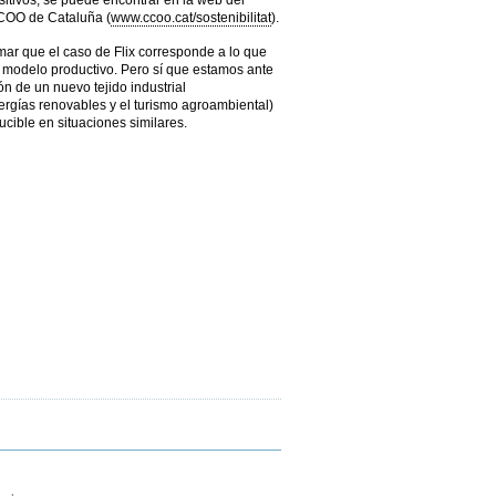
itivos, se puede encontrar en la web del
COO de Cataluña (
www.ccoo.cat/sostenibilitat
).
rmar que el caso de Flix corresponde a lo que
odelo productivo. Pero sí que estamos ante
n de un nuevo tejido industrial
rgías renovables y el turismo agroambiental)
cible en situaciones similares.