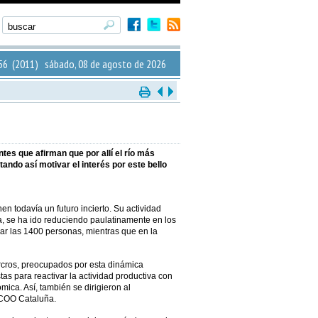
6 (2011) sábado, 08 de agosto de 2026
es que afirman que por allí el río más
tando así motivar el interés por este bello
nen todavía un futuro incierto. Su actividad
sa, se ha ido reduciendo paulatinamente en los
erar las 1400 personas, mientras que en la
cros, preocupados por esta dinámica
as para reactivar la actividad productiva con
ica. Así, también se dirigieron al
CCOO Cataluña.