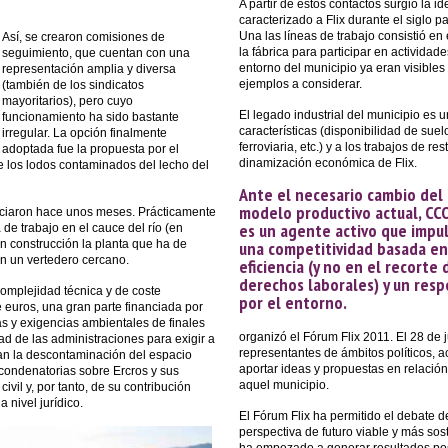
A partir de estos contactos surgió la 
caracterizado a Flix durante el siglo 
Una las líneas de trabajo consistió en
Así, se crearon comisiones de
la fábrica para participar en actividad
seguimiento, que cuentan con una
entorno del municipio ya eran visible
representación amplia y diversa
ejemplos a considerar.
(también de los sindicatos
mayoritarios), pero cuyo
El legado industrial del municipio es 
funcionamiento ha sido bastante
características (disponibilidad de suel
irregular. La opción finalmente
ferroviaria, etc.) y a los trabajos de r
adoptada fue la propuesta por el
dinamización económica de Flix.
de los lodos contaminados del lecho del
Ante el necesario cambio del
modelo productivo actual, CC
iciaron hace unos meses. Prácticamente
es un agente activo que impu
de trabajo en el cauce del río (en
n construcción la planta que ha de
una competitividad basada en
en un vertedero cercano.
eficiencia (y no en el recorte 
derechos laborales) y un res
complejidad técnica y de coste
por el entorno.
euros, una gran parte financiada por
s y exigencias ambientales de finales
organizó el Fórum Flix 2011. El 28 de
ad de las administraciones para exigir a
representantes de ámbitos políticos, 
man la descontaminación del espacio
aportar ideas y propuestas en relación
condenatorias sobre Ercros y sus
aquel municipio.
ivil y, por tanto, de su contribución
 nivel jurídico.
El Fórum Flix ha permitido el debate 
perspectiva de futuro viable y más sos