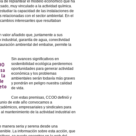
idea de replantear el modelo económico que ha
pasado, muy vinculado a la actividad química.
 estudiar la capacidad de las instalaciones de
es relacionadas con el sector ambiental. En el
s cambios interesantes que resultaban
un valor añadido que, juntamente a sus
o industrial, garantía de agua, conectividad
estauración ambiental del embalse, permite la
Sin avances significativos en
OO
sostenibilidad ecológica perderemos
lsa
oportunidades para generar actividad
económica y los problemas
 la
ambientales serán todavía más graves
de
y pondrán en peligro nuestra calidad
peto
de vida.
Con estas premisas, CCOO definió y
 junio de este año convocamos a
académicos, empresariales y sindicales para
 al mantenimiento de la actividad industrial en
de manera seria y serena desde una
tenible. La información sobre esta acción, que