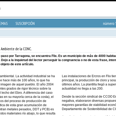
TEMAS
SUSCRIPCIÓN
número 5
 Ambiente de la CONC.
paso por Tarragona, se encuentra Flix. Es un municipio de más de 4000 habitant
ejo a la inquietud del lector perseguir la congruencia o no de esta frase, inten
objeto de este artículo.
mbiental. La actividad industrial se ha
Las instalaciones de Ercros en Flix tie
de hace más de 100 años, lo que ha
principal, la producción de cloro y so
a imagen de aquel pueblo. El año 2004
últimos años. La plantilla llegó a sup
tes grados de rigor técnico sobre la
actualidad no llega a las 200.
lecho del Ebro. A diferencia del caso
Desde la sección sindical de CCOO Er
as en su mayoría cerca de la costa), el
negativa, elaboraron diversas propuest
hos del proceso de producción de
mayores garantías de viabilidad económ
stica de esta gran acumulación de
Departamento de Sostenibilidad de 
entran metales pesados, DDT y PCB) es
tos materiales río abajo, lo que resulta