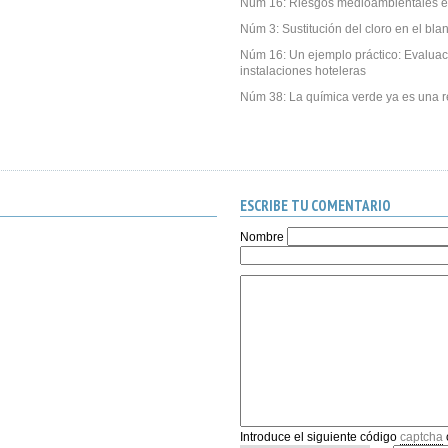
Núm 16: Riesgos medioambientales e
Núm 3: Sustitución del cloro en el bl
Núm 16: Un ejemplo práctico: Evalua
instalaciones hoteleras
Núm 38: La química verde ya es una r
ESCRIBE TU COMENTARIO
Nombre
Introduce el siguiente código
captcha