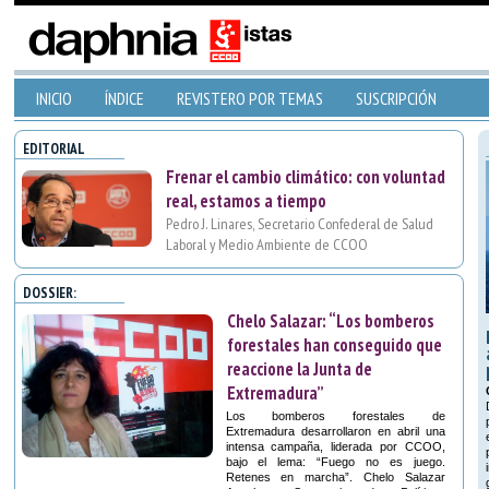
INICIO
ÍNDICE
REVISTERO POR TEMAS
SUSCRIPCIÓN
EDITORIAL
Frenar el cambio climático: con voluntad
real, estamos a tiempo
Pedro J. Linares, Secretario Confederal de Salud
Laboral y Medio Ambiente de CCOO
DOSSIER:
Chelo Salazar: “Los bomberos
forestales han conseguido que
reaccione la Junta de
Extremadura”
Los bomberos forestales de
Extremadura desarrollaron en abril una
intensa campaña, liderada por CCOO,
bajo el lema: “Fuego no es juego.
Retenes en marcha”. Chelo Salazar