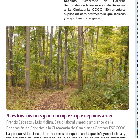
Anselmo, Secretaria de Políticas
Sectoriales de la Federación de Servicios
a la Ciudadania CCOO Extremadura,
explica en esta entrevista lo que hicieron
y lo que han conseguido.
Nuestros bosques generan riqueza que dejamos arder
Francis Cabezos y Luis Molina. Salud laboral y medio ambiente de la
Federación de Servicios a la Ciudadanía de Comisiones Obreras. FSC-CCOO
La productividad forestal de nuestros bosques, en la que influyen el clima y
suelo propios de estas latitudes, es la envidia de los países tradicionalmente