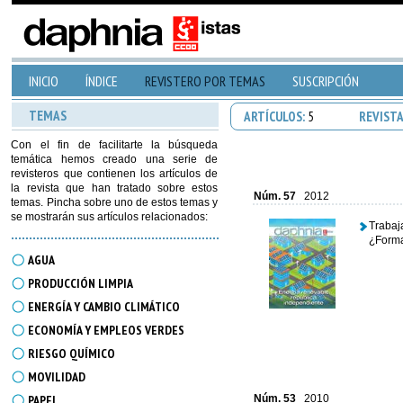
INICIO
ÍNDICE
REVISTERO POR TEMAS
SUSCRIPCIÓN
TEMAS
ARTÍCULOS:
5
REVIST
Con el fin de facilitarte la búsqueda
temática hemos creado una serie de
revisteros que contienen los artículos de
la revista que han tratado sobre estos
Núm. 57
2012
temas. Pincha sobre uno de estos temas y
se mostrarán sus artículos relacionados:
Trabaj
¿Forma
AGUA
PRODUCCIÓN LIMPIA
ENERGÍA Y CAMBIO CLIMÁTICO
ECONOMÍA Y EMPLEOS VERDES
RIESGO QUÍMICO
MOVILIDAD
PAPEL
Núm. 53
2010