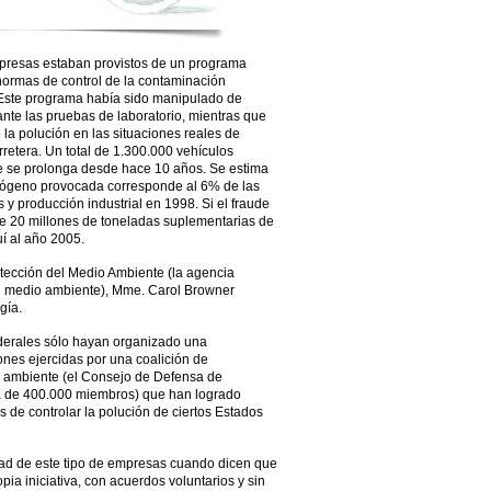
mpresas estaban provistos de un programa
 normas de control de la contaminación
. Este programa había sido manipulado de
te las pruebas de laboratorio, mientras que
 la polución en las situaciones reales de
arretera. Un total de 1.300.000 vehículos
ue se prolonga desde hace 10 años. Se estima
trógeno provocada corresponde al 6% de las
y producción industrial en 1998. Si el fraude
de 20 millones de toneladas suplementarias de
í al año 2005.
tección del Medio Ambiente (la agencia
el medio ambiente), Mme. Carol Browner
gía.
federales sólo hayan organizado una
ones ejercidas por una coalición de
 ambiente (el Consejo de Defensa de
a de 400.000 miembros) que han logrado
 de controlar la polución de ciertos Estados
dad de este tipo de empresas cuando dicen que
pia iniciativa, con acuerdos voluntarios y sin