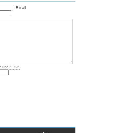
E-mail
o uno
nuevo
.