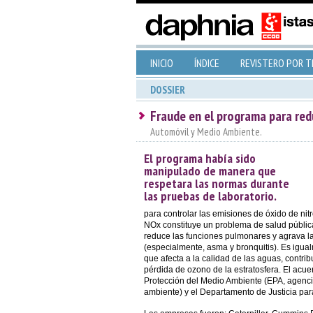
INICIO
ÍNDICE
REVISTERO POR 
DOSSIER
Fraude en el programa para redu
Automóvil y Medio Ambiente.
El programa había sido
manipulado de manera que
respetara las normas durante
las pruebas de laboratorio.
para controlar las emisiones de óxido de ni
NOx constituye un problema de salud públic
reduce las funciones pulmonares y agrava la
(especialmente, asma y bronquitis). Es igu
que afecta a la calidad de las aguas, contrib
pérdida de ozono de la estratosfera. El acue
Protección del Medio Ambiente (EPA, agenci
ambiente) y el Departamento de Justicia para