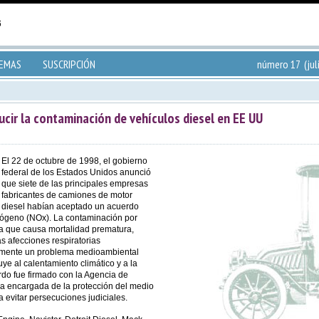
TEMAS
SUSCRIPCIÓN
número 17 (jul
cir la contaminación de vehículos diesel en EE UU
El 22 de octubre de 1998, el gobierno
federal de los Estados Unidos anunció
que siete de las principales empresas
fabricantes de camiones de motor
diesel habían aceptado un acuerdo
trógeno (NOx). La contaminación por
a que causa mortalidad prematura,
s afecciones respiratorias
almente un problema medioambiental
uye al calentamiento climático y a la
rdo fue firmado con la Agencia de
a encargada de la protección del medio
 evitar persecuciones judiciales.