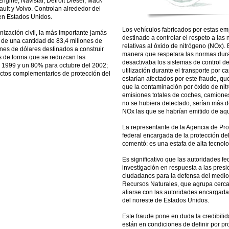
ngine, Navistar, Detroit Diesel, Mack
ult y Volvo. Controlan alrededor del
en Estados Unidos.
Los vehículos fabricados por estas e
ización civil, la más importante jamás
destinado a controlar el respeto a las
de una cantidad de 83,4 millones de
relativas al óxido de nitrógeno (NOx)
nes de dólares destinados a construir
manera que respetara las normas duran
es de forma que se reduzcan las
desactivaba los sistemas de control de
1999 y un 80% para octubre del 2002;
utilización durante el transporte por c
ectos complementarios de protección del
estarían afectados por este fraude, q
que la contaminación por óxido de ni
emisiones totales de coches, camiones 
no se hubiera detectado, serían más 
NOx las que se habrían emitido de aqu
La representante de la Agencia de Pro
federal encargada de la protección d
comentó: es una estafa de alta tecnolo
Es significativo que las autoridades 
investigación en respuesta a las presi
ciudadanos para la defensa del medio
Recursos Naturales, que agrupa cerc
aliarse con las autoridades encargadas
del noreste de Estados Unidos.
Este fraude pone en duda la credibili
están en condiciones de definir por pro