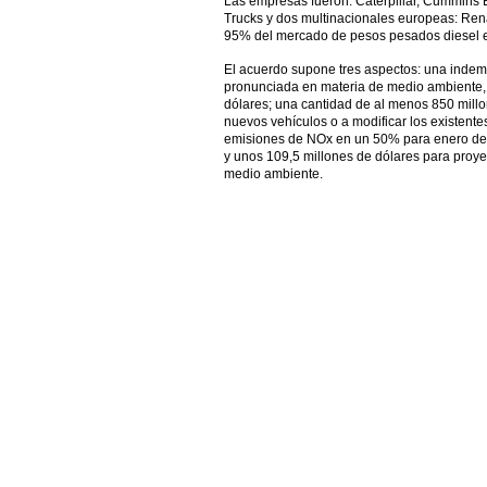
Las empresas fueron: Caterpillar, Cummins E
Trucks y dos multinacionales europeas: Rena
95% del mercado de pesos pesados diesel 
El acuerdo supone tres aspectos: una indemn
pronunciada en materia de medio ambiente, 
dólares; una cantidad de al menos 850 millo
nuevos vehículos o a modificar los existent
emisiones de NOx en un 50% para enero de 
y unos 109,5 millones de dólares para proy
medio ambiente.