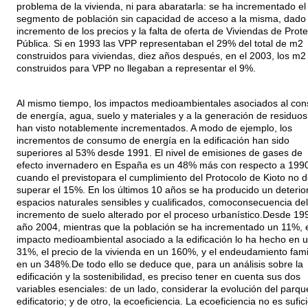
problema de la vivienda, ni para abaratarla: se ha incrementado el
segmento de población sin capacidad de acceso a la misma, dado 
incremento de los precios y la falta de oferta de Viviendas de Prot
Pública. Si en 1993 las VPP representaban el 29% del total de m2
construidos para viviendas, diez años después, en el 2003, los m2
construidos para VPP no llegaban a representar el 9%.
Al mismo tiempo, los impactos medioambientales asociados al co
de energía, agua, suelo y materiales y a la generación de residuos
han visto notablemente incrementados. A modo de ejemplo, los
incrementos de consumo de energía en la edificación han sido
superiores al 53% desde 1991. El nivel de emisiones de gases de
efecto invernadero en España es un 48% más con respecto a 1990
cuando el previstopara el cumplimiento del Protocolo de Kioto no 
superar el 15%. En los últimos 10 años se ha producido un deterio
espacios naturales sensibles y cualificados, comoconsecuencia del
incremento de suelo alterado por el proceso urbanístico.Desde 199
año 2004, mientras que la población se ha incrementado un 11%, e
impacto medioambiental asociado a la edificación lo ha hecho en 
31%, el precio de la vivienda en un 160%, y el endeudamiento fami
en un 348%.De todo ello se deduce que, para un análisis sobre la
edificación y la sostenibilidad, es preciso tener en cuenta sus dos
variables esenciales: de un lado, considerar la evolución del parqu
edificatorio; y de otro, la ecoeficiencia. La ecoeficiencia no es sufic