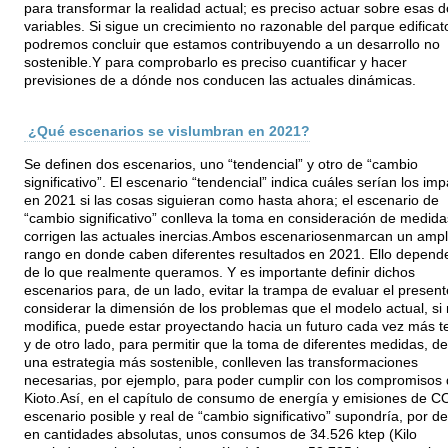
para transformar la realidad actual; es preciso actuar sobre esas d
variables. Si sigue un crecimiento no razonable del parque edificat
podremos concluir que estamos contribuyendo a un desarrollo no
sostenible.Y para comprobarlo es preciso cuantificar y hacer
previsiones de a dónde nos conducen las actuales dinámicas.
¿Qué escenarios se vislumbran en 2021?
Se definen dos escenarios, uno “tendencial” y otro de “cambio
significativo”. El escenario “tendencial” indica cuáles serían los im
en 2021 si las cosas siguieran como hasta ahora; el escenario de
“cambio significativo” conlleva la toma en consideración de medid
corrigen las actuales inercias.Ambos escenariosenmarcan un ampl
rango en donde caben diferentes resultados en 2021. Ello depend
de lo que realmente queramos. Y es importante definir dichos
escenarios para, de un lado, evitar la trampa de evaluar el present
considerar la dimensión de los problemas que el modelo actual, si
modifica, puede estar proyectando hacia un futuro cada vez más t
y de otro lado, para permitir que la toma de diferentes medidas, d
una estrategia más sostenible, conlleven las transformaciones
necesarias, por ejemplo, para poder cumplir con los compromisos
Kioto.Así, en el capítulo de consumo de energía y emisiones de CO
escenario posible y real de “cambio significativo” supondría, por de
en cantidades absolutas, unos consumos de 34.526 ktep (Kilo