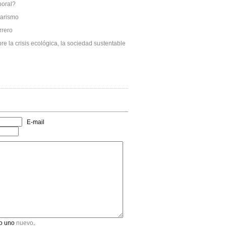
boral?
tarismo
rrero
re la crisis ecológica, la sociedad sustentable
E-mail
o uno
nuevo
.