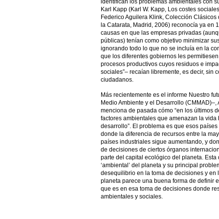
identifican los problemas ambientales con 
Karl Kapp (Karl W. Kapp, Los costes sociale
Federico Aguilera Klink, Colección Clásicos
la Catarata, Madrid, 2006) reconocía ya en 
causas en que las empresas privadas (aunq
públicas) tenían como objetivo minimizar su
ignorando todo lo que no se incluía en la c
que los diferentes gobiernos les permitiesen, 
procesos productivos cuyos residuos e impac
sociales”– recaían libremente, es decir, sin
ciudadanos.
Más recientemente es el informe Nuestro fu
Medio Ambiente y el Desarrollo (CMMAD)–, Al
menciona de pasada cómo “en los últimos de
factores ambientales que amenazan la vida 
desarrollo”. El problema es que esos paíse
donde la diferencia de recursos entre la mayo
países industriales sigue aumentando, y do
de decisiones de ciertos órganos internacion
parte del capital ecológico del planeta. Est
‘ambiental’ del planeta y su principal proble
desequilibrio en la toma de decisiones y en l
planeta parece una buena forma de definir e
que es en esa toma de decisiones donde res
ambientales y sociales.