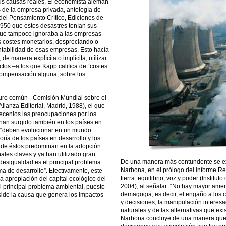
sus causas reales. El economista alemán
s de la empresa privada, antología de
 del Pensamiento Crítico, Ediciones de
1950 que estos desastres tenían sus
ue tampoco ignoraba a las empresas
s costes monetarios, despreciando o
ontabilidad de esas empresas. Esto hacía
de manera explícita o implícita, utilizar
tos –a los que Kapp califica de “costes
 compensación alguna, sobre los
turo común –Comisión Mundial sobre el
ianza Editorial, Madrid, 1988), el que
cenios las preocupaciones por los
han surgido también en los países en
s “deben evolucionar en un mundo
ría de los países en desarrollo y los
nde éstos predominan en la adopción
ales claves y ya han utilizado gran
De una manera más contundente se exp
a desigualdad es el principal problema
Narbona, en el prólogo del informe R
ma de desarrollo”. Efectivamente, este
tierra: equilibrio, voz y poder (Insti
a apropiación del capital ecológico del
2004), al señalar: “No hay mayor ame
l principal problema ambiental, puesto
demagogia, es decir, el engaño a los 
ide la causa que genera los impactos
y decisiones, la manipulación interesa
naturales y de las alternativas que ex
Narbona concluye de una manera que i