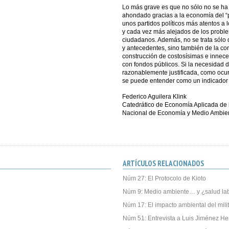
Lo más grave es que no sólo no se ha 
ahondado gracias a la economía del “p
unos partidos políticos más atentos a 
y cada vez más alejados de los probl
ciudadanos. Además, no se trata sólo 
y antecedentes, sino también de la co
construcción de costosísimas e inneces
con fondos públicos. Si la necesidad d
razonablemente justificada, como ocur
se puede entender como un indicador 
Federico Aguilera Klink
Catedrático de Economía Aplicada de 
Nacional de Economía y Medio Ambie
ARTÍCULOS RELACIONADOS
Núm 27: El Protocolo de Kioto
Núm 9: Medio ambiente… y ¿salud la
Núm 17: El impacto ambiental del mili
Núm 51: Entrevista a Luis Jiménez He