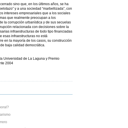
cerrado sino que, en los últimos años, se ha
elotazo” y a una sociedad “marbellizada”, con
los intereses empresariales que a los sociales
emas que realmente preocupan a los
de la corrupción urbanística y de sus secuelas
rrupción relacionada con decisiones sobre la
arias infraestructuras de todo tipo financiadas
e esas infraestructuras no está
re en la mayoría de los casos, su construcción
de baja calidad democrática.
la Universidad de La Laguna y Premio
nte 2004
boral?
tarismo
rrero