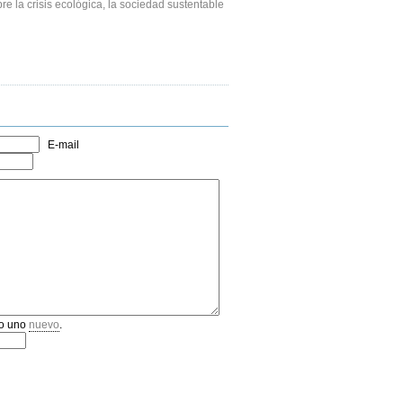
re la crisis ecológica, la sociedad sustentable
E-mail
o uno
nuevo
.