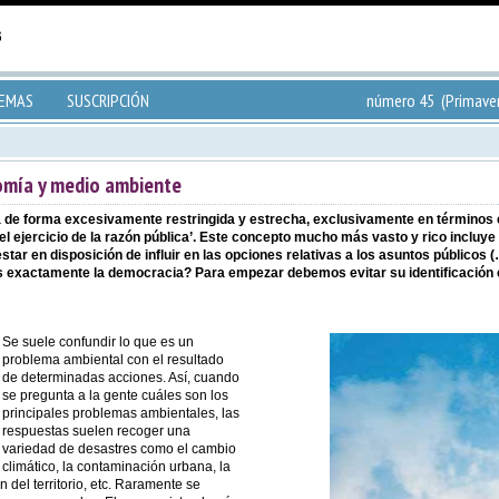
TEMAS
SUSCRIPCIÓN
número 45 (Primave
omía y medio ambiente
ia de forma excesivamente restringida y estrecha, exclusivamente en términos
el ejercicio de la razón pública’. Este concepto mucho más vasto y rico incluye 
o, estar en disposición de influir en las opciones relativas a los asuntos públi
es exactamente la democracia? Para empezar debemos evitar su identificación c
Se suele confundir lo que es un
problema ambiental con el resultado
de determinadas acciones. Así, cuando
se pregunta a la gente cuáles son los
principales problemas ambientales, las
respuestas suelen recoger una
variedad de desastres como el cambio
climático, la contaminación urbana, la
 del territorio, etc. Raramente se