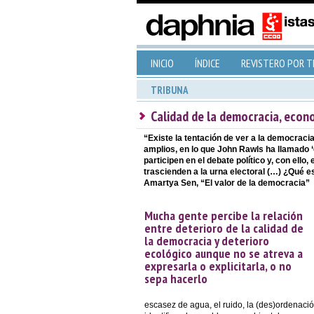
INICIO
ÍNDICE
REVISTERO POR 
TRIBUNA
Calidad de la democracia, econ
“Existe la tentación de ver a la democrac
amplios, en lo que John Rawls ha llamado ‘
participen en el debate político y, con ell
trascienden a la urna electoral (…) ¿Qué 
Amartya Sen, “El valor de la democracia”
Mucha gente percibe la relación
entre deterioro de la calidad de
la democracia y deterioro
ecológico aunque no se atreva a
expresarla o explicitarla, o no
sepa hacerlo
escasez de agua, el ruido, la (des)ordenación