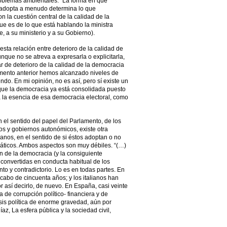
roblemas ambientales: “La forma en que
 adopta a menudo determina lo que
n la cuestión central de la calidad de la
ue es de lo que está hablando la ministra
, a su ministerio y a su Gobierno).
sta relación entre deterioro de la calidad de
nque no se atreva a expresarla o explicitarla,
ar de deterioro de la calidad de la democracia
ento anterior hemos alcanzado niveles de
o. En mi opinión, no es así, pero sí existe un
que la democracia ya está consolidada puesto
a la esencia de esa democracia electoral, como
 el sentido del papel del Parlamento, de los
tos y gobiernos autonómicos, existe otra
danos, en el sentido de si éstos adoptan o no
áticos. Ambos aspectos son muy débiles. “(…)
ón de la democracia (y la consiguiente
, convertidas en conducta habitual de los
o y contradictorio. Lo es en todas partes. En
 cabo de cincuenta años; y los italianos han
or así decirlo, de nuevo. En España, casi veinte
 de corrupción político- financiera y de
sis política de enorme gravedad, aún por
íaz, La esfera pública y la sociedad civil,