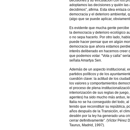
decisiones y su vinculación con los p
adoptamos las decisiones y quién las
decidimos”, afirma. Esta idea enlaza co
democracia y el deterioro ambiental, q
(algo que se puede aplicar, obviamente
Es evidente que mucha gente percibe e
la democracia y deterioro ecológico au
o no sepa hacerlo. Por otro lado, habl
puede hacer pensar que en algún mom
democracia que ahora estamos perdiend
interés deliberado en hacernos creer 
que podemos votar. “Vota y calla” serí
señala Amartya Sen.
Además de un aspecto institucional, en
partidos políticos y de los ayuntamien
cuestión clave: la actitud de los ciuda
los valores y comportamientos democr
el proceso de plena institucionalizaci
interiorización de sus reglas de juego
agentes) ha sido mucho más arduo, lent
Italia no se ha conseguido del todo, al
tenido que reconstituir su república, p
años después de la Transición, el clima
desdén por la ley ha generado una cri
cerrar definitivamente”. (Víctor Pérez D
Taurus, Madrid, 1997).