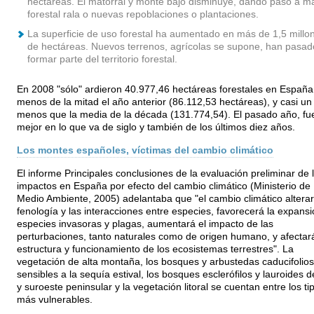
hectáreas. El matorral y monte bajo disminuye, dando paso a m
forestal rala o nuevas repoblaciones o plantaciones.
La superficie de uso forestal ha aumentado en más de 1,5 millo
de hectáreas. Nuevos terrenos, agrícolas se supone, han pasad
formar parte del territorio forestal.
En 2008 "sólo" ardieron 40.977,46 hectáreas forestales en España
menos de la mitad el año anterior (86.112,53 hectáreas), y casi u
menos que la media de la década (131.774,54). El pasado año, fue
mejor en lo que va de siglo y también de los últimos diez años.
Los montes españoles, víctimas del cambio climático
El informe Principales conclusiones de la evaluación preliminar de 
impactos en España por efecto del cambio climático (Ministerio de
Medio Ambiente, 2005) adelantaba que "el cambio climático alterar
fenología y las interacciones entre especies, favorecerá la expans
especies invasoras y plagas, aumentará el impacto de las
perturbaciones, tanto naturales como de origen humano, y afectará
estructura y funcionamiento de los ecosistemas terrestres". La
vegetación de alta montaña, los bosques y arbustedas caducifolios
sensibles a la sequía estival, los bosques esclerófilos y lauroides d
y suroeste peninsular y la vegetación litoral se cuentan entre los ti
más vulnerables.