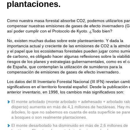
plantaciones.
Como nuestra masa forestal absorbe CO2, podemos utilizarlos pa
compensar nuestras emisiones de gases de efecto invernadero (G
así poder cumplir con el Protocolo de Kyoto. ¿Todo bien?
No, existen muchas dudas sobre este planteamiento. Y dada la
importancia actual y creciente de las emisiones de CO2 a la atmós
y el papel que los ecosistemas forestales pueden jugar como sumi
de carbono, es obligado hacer algunas reflexiones sobre la viabilid
riesgos de los planes y estrategias gubernamentales, como es el 
de España, que contemplan la utilización de sumideros para la
compensación de emisiones de gases de efecto invernadero.
Los datos del III Inventario Forestal Nacional (III IFN) revelan cam
significativos en el territorio forestal español. Desde la publicación 
anterior inventario, en 1998, los cambios más significativos son:
El monte arbolado (monte arbolado + adehesado + arbolado ral
disperso) aumenta en más de 4,1 millones de hectáreas. Hay m
árboles, lo que no sabemos es cuanta de esta superficie se par
a bosques o son realmente plantaciones.
El monte desarbolado ha disminuido en más de 2,6 millones de