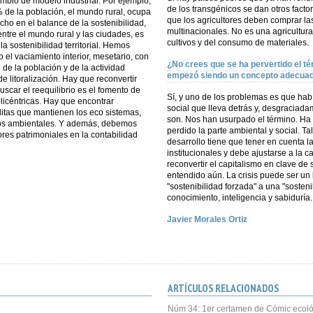
mbio de modelo industrial. Por ejemplo,
de los transgénicos se dan otros fact
% de la población, el mundo rural, ocupa
que los agricultores deben comprar las 
cho en el balance de la sostenibilidad,
multinacionales. No es una agricultura
n entre el mundo rural y las ciudades, es
cultivos y del consumo de materiales.
a sostenibilidad territorial. Hemos
 el vaciamiento interior, mesetario, con
¿No crees que se ha pervertido el té
de la población y de la actividad
empezó siendo un concepto adecuad
de litoralización. Hay que reconvertir
car el reequilibrio es el fomento de
Sí, y uno de los problemas es que habí
licéntricas. Hay que encontrar
social que lleva detrás y, desgraciada
tas que mantienen los eco sistemas,
son. Nos han usurpado el término. H
ios ambientales. Y además, debemos
perdido la parte ambiental y social. Ta
lores patrimoniales en la contabilidad
desarrollo tiene que tener en cuenta 
institucionales y debe ajustarse a la 
reconvertir el capitalismo en clave de 
entendido aún. La crisis puede ser u
"sostenibilidad forzada" a una "sosteni
conocimiento, inteligencia y sabiduría.
Javier Morales Ortiz
ARTÍCULOS RELACIONADOS
Núm 34: 1er certamen de Cómic ecoló