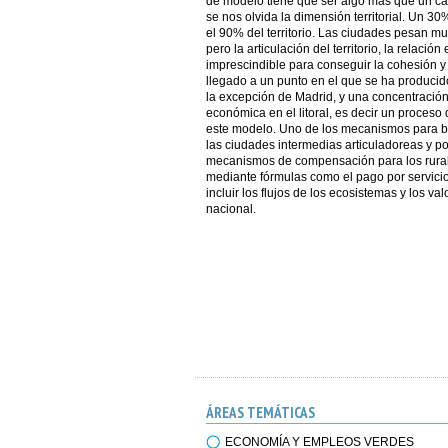
de modelo tiene que ser algo más que un ca
se nos olvida la dimensión territorial. Un 30
el 90% del territorio. Las ciudades pesan mu
pero la articulación del territorio, la relació
imprescindible para conseguir la cohesión y l
llegado a un punto en el que se ha producido
la excepción de Madrid, y una concentración 
económica en el litoral, es decir un proceso 
este modelo. Uno de los mecanismos para bus
las ciudades intermedias articuladoreas y po
mecanismos de compensación para los rurali
mediante fórmulas como el pago por servic
incluir los flujos de los ecosistemas y los va
nacional.
ÁREAS TEMÁTICAS
ECONOMÍA Y EMPLEOS VERDES