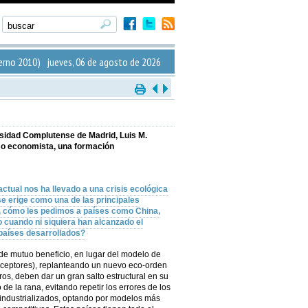
erno 2010) jueves, 06 de agosto de 2026
rsidad Complutense de Madrid, Luis M.
mo economista, una formación
tual nos ha llevado a una crisis ecológica
se erige como una de las principales
 cómo les pedimos a países como China,
 cuando ni siquiera han alcanzado el
 países desarrollados?
e mutuo beneficio, en lugar del modelo de
receptores), replanteando un nuevo eco-orden
ros, deben dar un gran salto estructural en su
 de la rana, evitando repetir los errores de los
industrializados, optando por modelos más