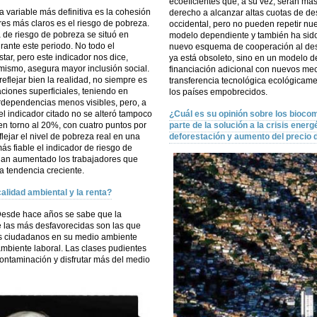
ecoeficientes que, a su vez, serán más
la variable más definitiva es la cohesión
derecho a alcanzar altas cuotas de de
ores más claros es el riesgo de pobreza.
occidental, pero no pueden repetir nu
 de riesgo de pobreza se situó en
modelo dependiente y también ha sid
ante este periodo. No todo el
nuevo esquema de cooperación al desa
tar, pero este indicador nos dice,
ya está obsoleto, sino en un modelo 
mismo, asegura mayor inclusión social.
financiación adicional con nuevos mec
flejar bien la realidad, no siempre es
transferencia tecnológica ecológicame
aciones superficiales, teniendo en
los países empobrecidos.
erdependencias menos visibles, pero, a
l indicador citado no se alteró tampoco
¿Cuál es su opinión sobre los bioco
en torno al 20%, con cuatro puntos por
parte de la solución a la crisis ene
lejar el nivel de pobreza real en una
deforestación y aumento del precio d
ás fiable el indicador de riesgo de
 han aumentado los trabajadores que
a tendencia creciente.
calidad ambiental y la renta?
 Desde hace años se sabe que la
e las más desfavorecidas son las que
 los ciudadanos en su medio ambiente
mbiente laboral. Las clases pudientes
ontaminación y disfrutar más del medio