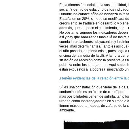
En la dimensión social de la sostenibilidad, 
social. Y dentro de ésta, uno de los indicad
Durante los catorce años de bonanza la tasa
España en un 20%, sin que se modificara dur
crecimiento se traduce en desarrollo y bienes
además, que.tampoco el crecimiento, por sí 
No obstante, aunque los indicadores deben re
así y hay que analizarlos más allá de las rel
cuenta las relaciones subyacentes y las int
veces, más determinantes. Tanto es así que e
el año pasado, en plena crisis, pues seguía 
encima de la media de la UE. A la hora de ref
situación de recesión como la presente, es m
pobreza entre los trabajadores. Aquí sí que
están expuestos a la pobreza, mostrando un
¿Tenéis evidencias de la relación entre la 
Sí, es una constatación que viene de lejos.
contaminación es un "coste de clase" porqu
más posibilidades tienen de sufrirla, tanto
urbano como los trabajadores en su medio a
tienen más oportunidades de zafarse de la c
ambiente.