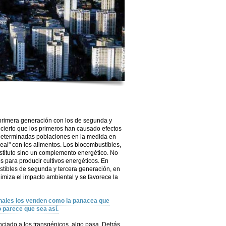
 primera generación con los de segunda y
s cierto que los primeros han causado efectos
determinadas poblaciones en la medida en
al" con los alimentos. Los biocombustibles,
stituto sino un complemento energético. No
os para producir cultivos energéticos. En
stibles de segunda y tercera generación, en
imiza el impacto ambiental y se favorece la
onales los venden como la panacea que
 parece que sea así.
ciado a los transgénicos, algo pasa. Detrás