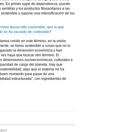
ores. En primer lugar de dependencia, puesto
semillas y los productos fitosanitarios a las
 sostenible y supone una intensificación de los
rmino desarrollo sostenible, que lo que
o se ha vaciado de contenido?
amos creído en este término, en la visión
mente, se llama sostenible a cosas que no lo
a ganado la dimensión económica y han
l vez haya que buscar otro término. El
las dimensiones socioeconómicas, culturales e
capacidad de carga del planeta. Hay que
sostenibilidad, algo que el sistema no ha
n buen momento para pasar de una
bilidad estructurada", con ingredientes de
.
gico