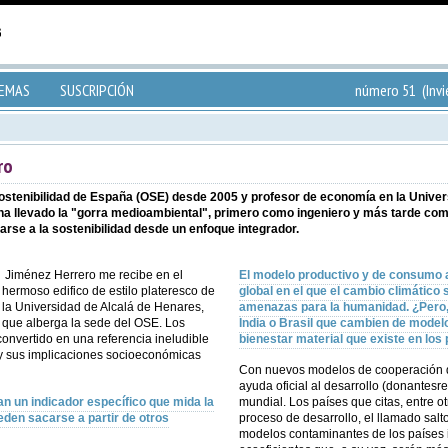
TEMAS
SUSCRIPCIÓN
número 51 (Invi
ro
 Sostenibilidad de España (OSE) desde 2005 y profesor de economía en la Unive
ha llevado la "gorra medioambiental", primero como ingeniero y más tarde co
arse a la sostenibilidad desde un enfoque integrador.
Jiménez Herrero me recibe en el
El modelo productivo y de consumo ac
hermoso edifico de estilo plateresco de
global en el que el cambio climático 
la Universidad de Alcalá de Henares,
amenazas para la humanidad. ¿Pero,
que alberga la sede del OSE. Los
India o Brasil que cambien de modelo
convertido en una referencia ineludible
bienestar material que existe en los
y sus implicaciones socioeconómicas
Con nuevos modelos de cooperación d
ayuda oficial al desarrollo (donantes
n un indicador específico que mida la
mundial. Los países que citas, entre ot
den sacarse a partir de otros
proceso de desarrollo, el llamado salto
modelos contaminantes de los países 