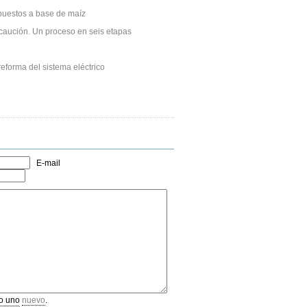
puestos a base de maíz
caución. Un proceso en seis etapas
eforma del sistema eléctrico
E-mail
o uno
nuevo
.