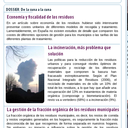
DOSSIER: De la cuna a la cuna
Economía y fiscalidad de los residuos
En un artículo sobre economía de los residuos hubiese sido interesante
presentar costes unitarios de diferentes modelos de recogida y tratamiento.
Lamentablemente, en España no existen estudios de detalle que comparen los
costes de diferentes opciones de gestión para los municipios o las tarifas de las
diferentes plantas de tratamiento.
La incineración, más problema que
solución
Las políticas para la reducción de los residuos
urbanos y para conseguir niveles óptimos de
recuperación y reciclaje de los diferentes
materiales que componen la basura han
fracasado estrepitosamente. Según el Plan
Nacional Integrado de Residuos (2006), el
reciclado de materiales es de sólo un 10% del
total de los residuos, a lo que hay que añadir una
recuperación del 13% en tratamientos de materia
orgánica (compostaje y biometanización). El
resto va a vertedero (68%) o a incineración (9%).
La gestión de la fracción orgánica de los residuos municipales
La fracción orgánica de los residuos municipales, es decir, los restos de comida
y restos vegetales generados en los hogares, es seguramente la fracción más
desconocida de las que recogemos de forma separada en nuestros hogares.
Sin embargo, su impacto e influencia sobre la gestión de los residuos