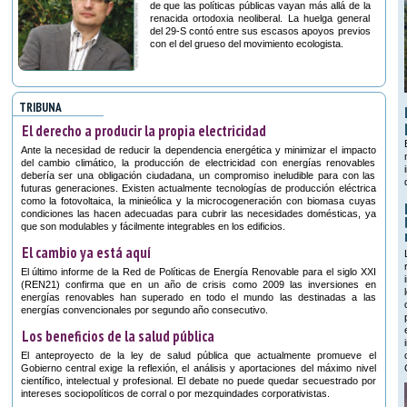
de que las políticas públicas vayan más allá de la
renacida ortodoxia neoliberal. La huelga general
del 29-S contó entre sus escasos apoyos previos
con el del grueso del movimiento ecologista.
TRIBUNA
El derecho a producir la propia electricidad
Ante la necesidad de reducir la dependencia energética y minimizar el impacto
del cambio climático, la producción de electricidad con energías renovables
debería ser una obligación ciudadana, un compromiso ineludible para con las
futuras generaciones. Existen actualmente tecnologías de producción eléctrica
como la fotovoltaica, la minieólica y la microcogeneración con biomasa cuyas
condiciones las hacen adecuadas para cubrir las necesidades domésticas, ya
que son modulables y fácilmente integrables en los edificios.
El cambio ya está aquí
El último informe de la Red de Políticas de Energía Renovable para el siglo XXI
(REN21) confirma que en un año de crisis como 2009 las inversiones en
energías renovables han superado en todo el mundo las destinadas a las
energías convencionales por segundo año consecutivo.
Los beneficios de la salud pública
El anteproyecto de la ley de salud pública que actualmente promueve el
Gobierno central exige la reflexión, el análisis y aportaciones del máximo nivel
científico, intelectual y profesional. El debate no puede quedar secuestrado por
intereses sociopolíticos de corral o por mezquindades corporativistas.