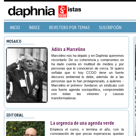
INICIO
ÍNDICE
REVISTERO POR TEMAS
SUSCRIPCIÓN
MOSAICO
Adiós a Marcelino
Marcelino nos ha dejado y en Daphnia queremos
recordarlo. De su coherencia y compromiso se
ha dado cuenta en multitud de medios y por
personas que le conocieron de cerca. Sí quiero
señalar que si hoy CCOO tiene un fuerte
discurso ambiental lo debe, además de a las
personas que lo han protagonizado, a quienes -
Marcelino el primero- fundaron un sindicato con
una fuerte agenda sociopolítica, comprometido
con todas las visiones y causas
transformadoras.
EDITORIAL
La urgencia de una agenda verde
Empieza el curso, o termina el año, con la
constatación de que pocas esperanzas quedan