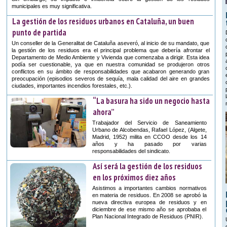
municipales es muy significativa.
La gestión de los residuos urbanos en Cataluña, un buen
punto de partida
Un conseller de la Generalitat de Cataluña aseveró, al inicio de su mandato, que
la gestión de los residuos era el principal problema que debería afrontar el
Departamento de Medio Ambiente y Vivienda que comenzaba a dirigir. Esta idea
podía ser cuestionable, ya que en nuestra comunidad se produjeron otros
conflictos en su ámbito de responsabilidades que acabaron generando gran
preocupación (episodios severos de sequía, mala calidad del aire en grandes
ciudades, importantes incendios forestales, etc.).
“La basura ha sido un negocio hasta
ahora”
Trabajador del Servicio de Saneamiento
Urbano de Alcobendas, Rafael López, (Algete,
Madrid, 1952) milita en CCOO desde los 14
años y ha pasado por varias
responsabilidades del sindicato.
Así será la gestión de los residuos
en los próximos diez años
Asistimos a importantes cambios normativos
en materia de residuos. En 2008 se aprobó la
nueva directiva europea de residuos y en
diciembre de ese mismo año se aprobaba el
Plan Nacional Integrado de Residuos (PNIR).