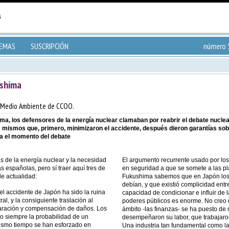
TEMAS
SUSCRIPCIÓN
número 5
ushima
e Medio Ambiente de CCOO.
ma, los defensores de la energía nuclear clamaban por reabrir el debate nuclea
 mismos que, primero, minimizaron el accidente, después dieron garantías sob
ra el momento del debate
s de la energía nuclear y la necesidad
El argumento recurrente usado por los
as españolas, pero sí traer aquí tres de
en seguridad a que se somete a las p
e actualidad:
Fukushima sabemos que en Japón los c
debían, y que existió complicidad entr
el accidente de Japón ha sido la ruina
capacidad de condicionar e influir de
l, y la consiguiente traslación al
poderes públicos es enorme. No creo q
paración y compensación de daños. Los
ámbito -las finanzas- se ha puesto de 
o siempre la probabilidad de un
desempeñaron su labor, que trabajaron
 mismo tiempo se han esforzado en
Una industria tan fundamental como la