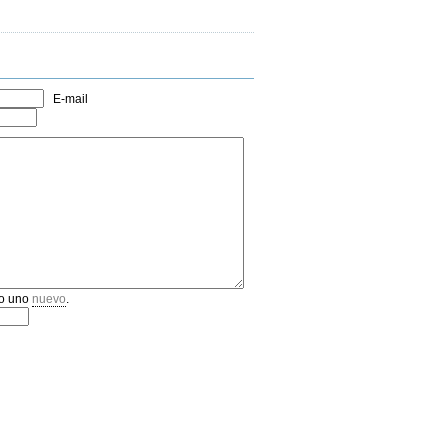
E-mail
o uno
nuevo
.