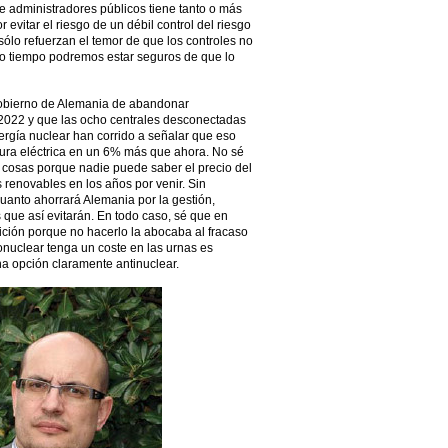
e administradores públicos tiene tanto o más
 evitar el riesgo de un débil control del riesgo
sólo refuerzan el temor de que los controles no
o tiempo podremos estar seguros de que lo
 Gobierno de Alemania de abandonar
2022 y que las ocho centrales desconectadas
ergía nuclear han corrido a señalar que eso
tura eléctrica en un 6% más que ahora. No sé
as cosas porque nadie puede saber el precio del
s renovables en los años por venir. Sin
uanto ahorrará Alemania por la gestión,
 que así evitarán. En todo caso, sé que en
ción porque no hacerlo la abocaba al fracaso
ronuclear tenga un coste en las urnas es
na opción claramente antinuclear.