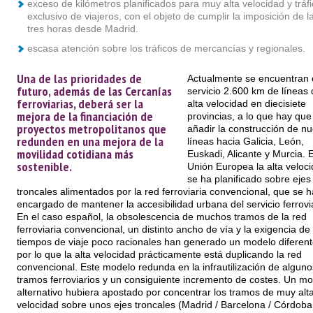
exceso de kilómetros planificados para muy alta velocidad y tráfi
exclusivo de viajeros, con el objeto de cumplir la imposición de l
tres horas desde Madrid.
escasa atención sobre los tráficos de mercancías y regionales.
Una de las prioridades de
Actualmente se encuentran 
futuro, además de las Cercanías
servicio 2.600 km de líneas 
ferroviarias, deberá ser la
alta velocidad en diecisiete
mejora de la financiación de
provincias, a lo que hay que
proyectos metropolitanos que
añadir la construcción de n
redunden en una mejora de la
líneas hacia Galicia, León,
movilidad cotidiana más
Euskadi, Alicante y Murcia. E
sostenible.
Unión Europea la alta veloc
se ha planificado sobre ejes
troncales alimentados por la red ferroviaria convencional, que se h
encargado de mantener la accesibilidad urbana del servicio ferrovia
En el caso español, la obsolescencia de muchos tramos de la red
ferroviaria convencional, un distinto ancho de vía y la exigencia de
tiempos de viaje poco racionales han generado un modelo diferent
por lo que la alta velocidad prácticamente está duplicando la red
convencional. Este modelo redunda en la infrautilización de alguno
tramos ferroviarios y un consiguiente incremento de costes. Un m
alternativo hubiera apostado por concentrar los tramos de muy alt
velocidad sobre unos ejes troncales (Madrid / Barcelona / Córdoba