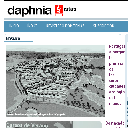
INICIO
ÍNDICE
REVISTERO POR TEMAS
SUSCRIPCIÓN
MOSAICO
Portugal
albergará
la
primera
de
las
cinco
ciudades
ecológicas
del
mundo
Destacados