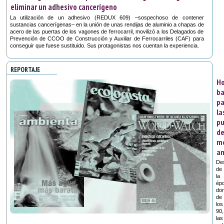
eliminar un adhesivo cancerígeno
La utilización de un adhesivo (REDUX 609) –sospechoso de contener
sustancias cancerígenas– en la unión de unas rendijas de aluminio a chapas de
acero de las puertas de los vagones de ferrocarril, movilizó a los Delagados de
Prevención de CCOO de Construcción y Auxiliar de Ferrocarriles (CAF) para
conseguir que fuese sustituido. Sus protagonistas nos cuentan la experiencia.
REPORTAJE
Ho
ba
pa
la
pu
d
m
am
De
de
la
ép
do
de
los
90,
las