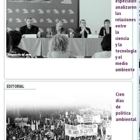
especialista
analizaron
las
relaciones
entre
la
ciencia
y la
tecnología
y el
medio
ambiente
EDITORIAL
Cien
días
de
política
ambiental