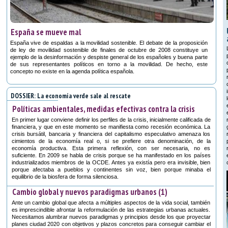
España se mueve mal
España vive de espaldas a la movilidad sostenible. El debate de la proposición
de ley de movilidad sostenible de finales de octubre de 2008 constituye un
ejemplo de la desinformación y despiste general de los españoles y buena parte
de sus representantes políticos en torno a la movilidad. De hecho, este
concepto no existe en la agenda política española.
DOSSIER: La economía verde sale al rescate
Políticas ambientales, medidas efectivas contra la crisis
En primer lugar conviene definir los perfiles de la crisis, inicialmente calificada de
financiera, y que en este momento se manifiesta como recesión económica. La
crisis bursátil, bancaria y financiera del capitalismo especulativo amenaza los
cimientos de la economía real o, si se prefiere otra denominación, de la
economía productiva. Esta primera reflexión, con ser necesaria, no es
suficiente. En 2009 se habla de crisis porque se ha manifestado en los países
industrializados miembros de la OCDE. Antes ya existía pero era invisible, bien
porque afectaba a pueblos y continentes sin voz, bien porque minaba el
equilibrio de la biosfera de forma silenciosa.
Cambio global y nuevos paradigmas urbanos (1)
Ante un cambio global que afecta a múltiples aspectos de la vida social, también
es imprescindible afrontar la reformulación de las estrategias urbanas actuales.
Necesitamos alumbrar nuevos paradigmas y principios desde los que proyectar
planes ciudad 2020 con objetivos y plazos concretos para conseguir cambiar el