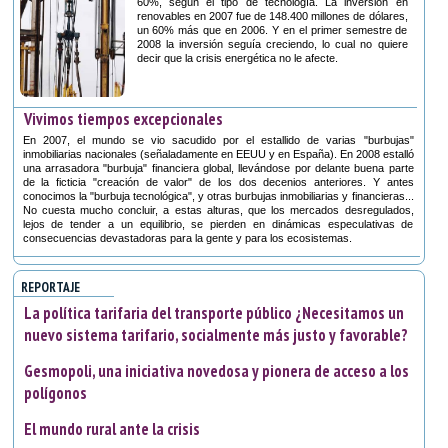
60%, según el tipo de tecnología. La inversión en
renovables en 2007 fue de 148.400 millones de dólares,
un 60% más que en 2006. Y en el primer semestre de
2008 la inversión seguía creciendo, lo cual no quiere
decir que la crisis energética no le afecte.
Vivimos tiempos excepcionales
En 2007, el mundo se vio sacudido por el estallido de varias "burbujas"
inmobiliarias nacionales (señaladamente en EEUU y en España). En 2008 estalló
una arrasadora "burbuja" financiera global, llevándose por delante buena parte
de la ficticia "creación de valor" de los dos decenios anteriores. Y antes
conocimos la "burbuja tecnológica", y otras burbujas inmobiliarias y financieras...
No cuesta mucho concluir, a estas alturas, que los mercados desregulados,
lejos de tender a un equilibrio, se pierden en dinámicas especulativas de
consecuencias devastadoras para la gente y para los ecosistemas.
REPORTAJE
La política tarifaria del transporte público ¿Necesitamos un
nuevo sistema tarifario, socialmente más justo y favorable?
Gesmopoli, una iniciativa novedosa y pionera de acceso a los
polígonos
El mundo rural ante la crisis