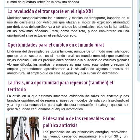
rumbo de nuestras urbes en la próxima década.
La revolución del transporte en el siglo XXI
Modificar sustancialmente los sistemas y medios de transporte, basados en el
uso de carreteras por vehículos que utilizan el motor de explosión alimentado
por derivados del petróleo, va a ser uno de los principales retos de la humanidad
en las próximas décadas. Pero, como todo reto, puede convertirse en una
oportunidad si se actúa en el sentido correcto.
Oportunidades para el empleo en el mundo rural
El drama del desempleo se ubica también, aunque de un modo más silencioso
que en otros sectores, en el mundo rural, un mundo complejo que mantiene
viejas inercias. Con las precauciones debidas a la ausencia de estudios globales
–lo que dificulta los análisis y propuestas más concretas sobre creación de
empleo–, pretendemos aproximarnos a la situación de algunos sectores del
mundo rural, al empleo que en ellos se genera y a la evolución del mismo.
La crisis, una oportunidad para repensar (también) el
territorio
La crisis en la que estamos inmersos evidencia las fallas del sistema y nos
brinda la oportunidad de repensar nuestros modelos de vida con la profundidad
y la urgencia necesarias para salir de esta sensación de ahogo que se nos
genera cuando escuchamos cualquier informativo.
El desarrollo de las renovables como
política anticrisis
Las potencias de las principales energías renovables
han venido creciendo anualmente entre un 30 y un