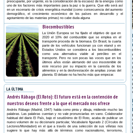
preocupante, por urgente, es la consideración de la escasez de la energía como
uno de los factores más importantes para la paz o la guerra. Que ello será así
en un escenario de crisis energética mundial (como consecuencia del aumento
demográfico, el crecimiento económico de los países en desarrollo y el
agotamiento de las materias primas) no cabe duda alguna
Biocombustibles
La Unión Europea se ha fijado el objetivo de que en
2020 el 10% del combustible que se emplea en el
transporte proceda de la biomasa. En Brasil, la cuarta
parte de los vehículos funcionan ya con etanol y en
Estados Unidos se considera a los biocombustibles
como una alternativa viable al petróleo en el
transporte. Pero no son pocas las voces que en los
últimos años están alertando del uso insostenible de
este recurso por su impacto en la carestía de los
alimentos y en la desforestación de amplias zonas del
planeta. El debate no ha hecho más que empezar.
LA ÚLTIMA
Andrés Rábago (El Roto): El futuro está en la contención de
nuestros deseos frente a lo que el mercado nos ofrece
Andrés Rábago (Madrid, 1947) habla como pinta y dibuja, midiendo mucho las
palabras. Las palabras cuentan y no vale pronunciarlas en vano. Colaborador
habitual del diario El País, bajo el seudónimo de El Roto, acaba de publicar un
nuevo volumen de su diccionario particular, Vocabulario figurado 2 (Círculos de
Lectores/Mondadori) en el que a través de una selección de sus viñetas nos
sugiere lo que hay más allá de términos como nacionalismo, terrorismo,